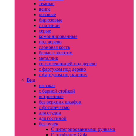
темные
венге
розовые
бирюзовые
с патиной
серые
комбинированные
под дерево
слоновая кость
белые с золотом
металлик
со столешницей под дерево
с фартуком под дерево
с фартуком под кирпич
Вид
на заказ
с барной стойкой
встроенные
без верхних шкафов
с фотопечатью
для студии
для гостиной
без ручек
С интегрированными ручками
С профилем Gola