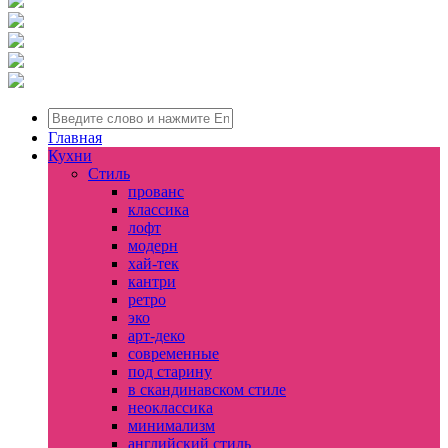
Главная
Кухни
Стиль
прованс
классика
лофт
модерн
хай-тек
кантри
ретро
эко
арт-деко
современные
под старину
в скандинавском стиле
неоклассика
минимализм
английский стиль