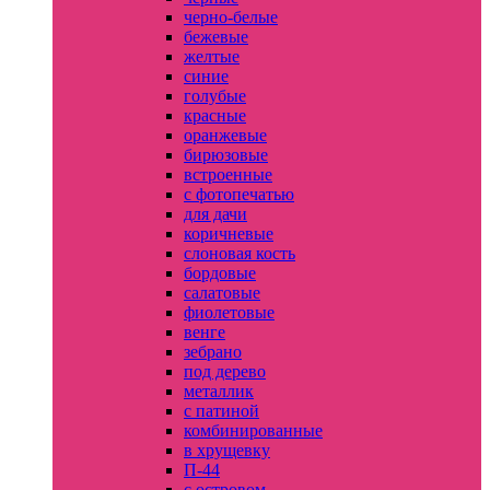
черно-белые
бежевые
желтые
синие
голубые
красные
оранжевые
бирюзовые
встроенные
с фотопечатью
для дачи
коричневые
слоновая кость
бордовые
салатовые
фиолетовые
венге
зебрано
под дерево
металлик
с патиной
комбинированные
в хрущевку
П-44
с островом