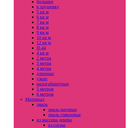
большие
в хрущевку
5 кв м
6 кв м
7 кв м
8 кв м
9 кв м
10 кв м
12 кв м
П-44
4 кв м
2 метра
3 метра
4 метра
длинные
узкие
малогабаритные
5 метров
6 метров
Материал
эмаль
эмаль матовые
эмаль глянцевые
из массива дерева
из сосны