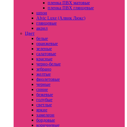
пленка ПВХ матовые
пленка ПВХ глянцевые
шпон
Alvic Luxe (Алвик Люкс)
глянцевые
акрил
Цвет
белые
оранжевые
зеленые
салатовые
красные
черно-белые
зебрано
желтые
фиолетовые
черные
синие
бежевые
голубые
светлые
яркие
хамелеон
бордовые
коричневые