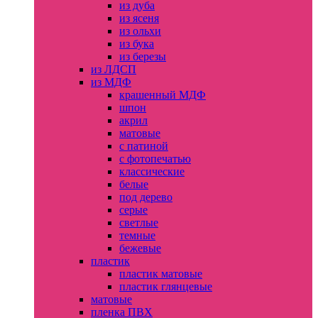
из дуба
из ясеня
из ольхи
из бука
из березы
из ЛДСП
из МДФ
крашенный МДФ
шпон
акрил
матовые
с патиной
с фотопечатью
классические
белые
под дерево
серые
светлые
темные
бежевые
пластик
пластик матовые
пластик глянцевые
матовые
пленка ПВХ