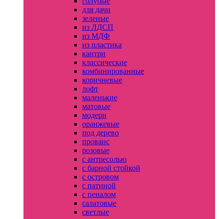
голубые
для дачи
зеленые
из ЛДСП
из МДФ
из пластика
кантри
классические
комбинированные
коричневые
лофт
маленькие
матовые
модерн
оранжевые
под дерево
прованс
розовые
с антресолью
с барной стойкой
с островом
с патиной
с пеналом
салатовые
светлые