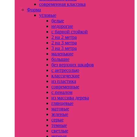
современная классика
Форма
угловые
белые
недорогие
с барной стойкой
2 на 2 метра
2 на 3 метра
3 на 3 метра
маленькие
большие
без верхних шкафов
с антресолью
классические
из пластика
современные
с пеналом
из массива дерева
глянцевые
матовые
зеленые
серые
темные
светлые
черные