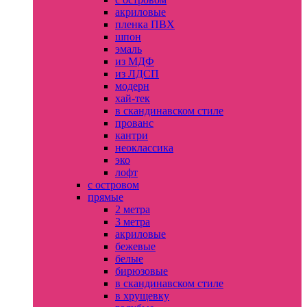
акриловые
пленка ПВХ
шпон
эмаль
из МДФ
из ЛДСП
модерн
хай-тек
в скандинавском стиле
прованс
кантри
неоклассика
эко
лофт
с островом
прямые
2 метра
3 метра
акриловые
бежевые
белые
бирюзовые
в скандинавском стиле
в хрущевку