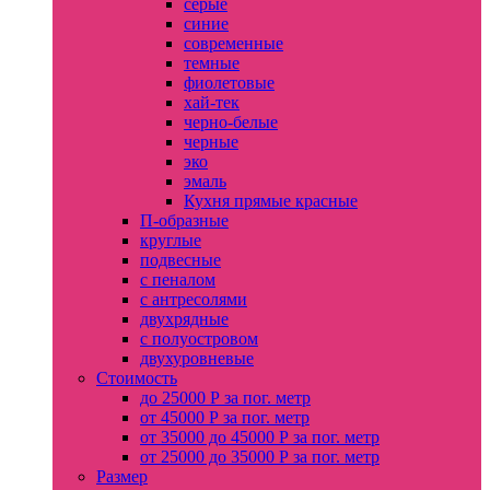
серые
синие
современные
темные
фиолетовые
хай-тек
черно-белые
черные
эко
эмаль
Кухня прямые красные
П-образные
круглые
подвесные
с пеналом
с антресолями
двухрядные
с полуостровом
двухуровневые
Стоимость
до 25000 Р за пог. метр
от 45000 Р за пог. метр
от 35000 до 45000 Р за пог. метр
от 25000 до 35000 Р за пог. метр
Размер