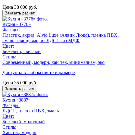
Цена
38 000
руб.
Заказать расчет
Кухня «3776»
Фасады:
Пластик, акрил, Alvic Luxe (Алвик Люкс), пленка ПВХ,
эмаль, глянцевые, из ЛДСП, из МДФ
Цвет:
Бежевый, светлый
Стиль:
Современный, модерн, хай-тек, минимализм, эко
Доступна в любом цвете и размере
Цена
35 000
руб.
Заказать расчет
Кухня «3887»
Фасады:
ЛДСП, пленка ПВХ, эмаль
Цвет:
Бежевый, молочный
Стиль:
Хай-тек, модерн