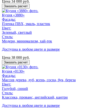
Цена
34 000
руб.
Заказать расчет
Кухня «3880»
Фасады:
Пленка ПВХ, эмаль, пластик
Цвет:
Зеленый, светлый
Стиль:
Модерн, минимализм, хай-тек
Доступна в любом цвете и размере
Цена
38 000
руб.
Заказать расчет
Кухня «0130»
Фасады:
Массив дерева, дуб, ясень, сосна, бук, береза
Цвет:
Голубой, синий
Стиль:
Классика, прованс, английский, кантри
Доступна в любом цвете и размере