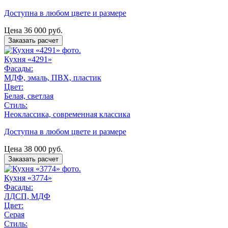
Доступна в любом цвете и размере
Цена
36 000
руб.
Заказать расчет
Кухня «4291»
Фасады:
МДФ, эмаль, ПВХ, пластик
Цвет:
Белая, светлая
Стиль:
Неоклассика, современная классика
Доступна в любом цвете и размере
Цена
38 000
руб.
Заказать расчет
Кухня «3774»
Фасады:
ЛДСП, МДФ
Цвет:
Серая
Стиль: