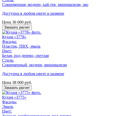
Современная, модерн, хай-тек, минимализм, эко
Доступна в любом цвете и размере
Цена
36 000
руб.
Заказать расчет
Кухня «3778»
Фасады:
Пластик, ПВХ, эмаль
Цвет:
Белая, под дерево, светлая
Стиль:
Современный, модерн, минимализм
Доступна в любом цвете и размере
Цена
38 000
руб.
Заказать расчет
Кухня «3775»
Фасады:
Эмаль
Цвет:
Зеленая, комбинированная, под дерево