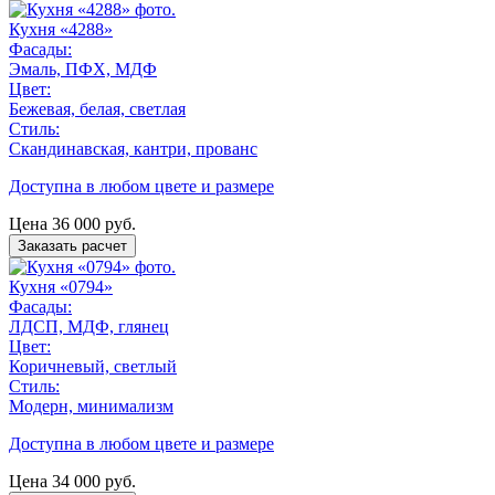
Кухня «4288»
Фасады:
Эмаль, ПФХ, МДФ
Цвет:
Бежевая, белая, светлая
Стиль:
Скандинавская, кантри, прованс
Доступна в любом цвете и размере
Цена
36 000
руб.
Заказать расчет
Кухня «0794»
Фасады:
ЛДСП, МДФ, глянец
Цвет:
Коричневый, светлый
Стиль:
Модерн, минимализм
Доступна в любом цвете и размере
Цена
34 000
руб.