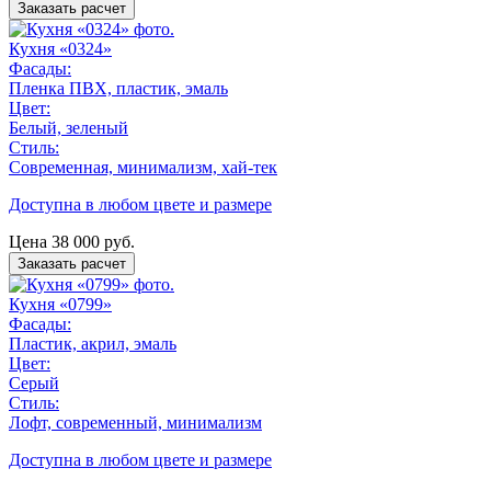
Заказать расчет
Кухня «0324»
Фасады:
Пленка ПВХ, пластик, эмаль
Цвет:
Белый, зеленый
Стиль:
Современная, минимализм, хай-тек
Доступна в любом цвете и размере
Цена
38 000
руб.
Заказать расчет
Кухня «0799»
Фасады:
Пластик, акрил, эмаль
Цвет:
Серый
Стиль:
Лофт, современный, минимализм
Доступна в любом цвете и размере