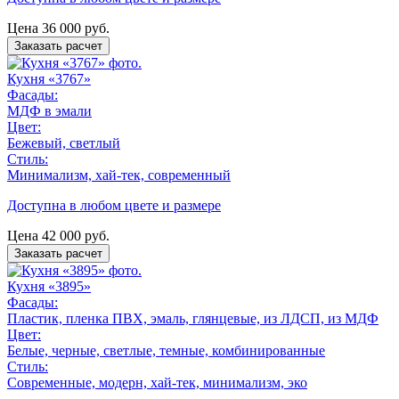
Цена
36 000
руб.
Заказать расчет
Кухня «3767»
Фасады:
МДФ в эмали
Цвет:
Бежевый, светлый
Стиль:
Минимализм, хай-тек, современный
Доступна в любом цвете и размере
Цена
42 000
руб.
Заказать расчет
Кухня «3895»
Фасады:
Пластик, пленка ПВХ, эмаль, глянцевые, из ЛДСП, из МДФ
Цвет:
Белые, черные, светлые, темные, комбинированные
Стиль:
Современные, модерн, хай-тек, минимализм, эко