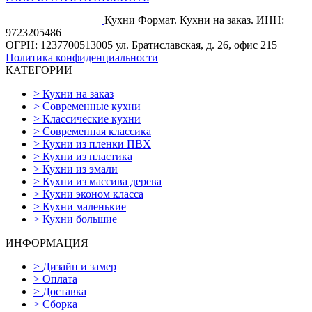
Кухни Формат. Кухни на заказ.
ИНН:
9723205486
ОГРН: 1237700513005
ул. Братиславская, д. 26, офис 215
Политика конфиденциальности
КАТЕГОРИИ
>
Кухни на заказ
>
Современные кухни
>
Классические кухни
>
Современная классика
>
Кухни из пленки ПВХ
>
Кухни из пластика
>
Кухни из эмали
>
Кухни из массива дерева
>
Кухни эконом класса
>
Кухни маленькие
>
Кухни большие
ИНФОРМАЦИЯ
>
Дизайн и замер
>
Оплата
>
Доставка
>
Сборка