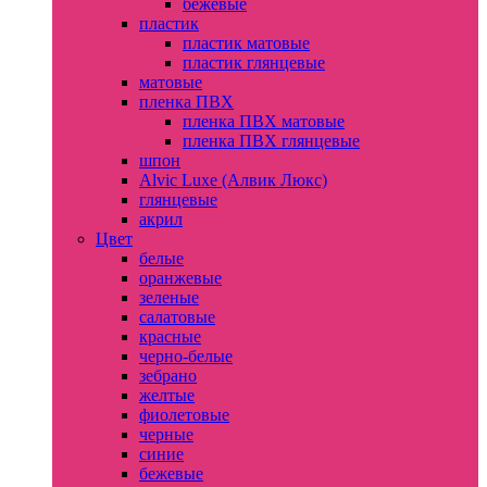
бежевые
пластик
пластик матовые
пластик глянцевые
матовые
пленка ПВХ
пленка ПВХ матовые
пленка ПВХ глянцевые
шпон
Alvic Luxe (Алвик Люкс)
глянцевые
акрил
Цвет
белые
оранжевые
зеленые
салатовые
красные
черно-белые
зебрано
желтые
фиолетовые
черные
синие
бежевые