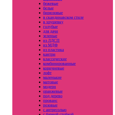
бежевые
белые
бирюзовые
в скандинавском стиле
в хрущевку
голубые
для дачи
зеленые
из ЛДСП
из МДФ
из пластика
кантри
классические
комбинированные
коричневые
лофт
маленькие
матовые
модерн
оранжевые
под дерево
прованс
розовые
с антресолью
с барной стойкой