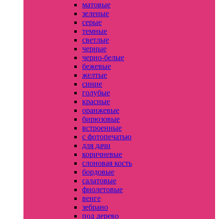
матовые
зеленые
серые
темные
светлые
черные
черно-белые
бежевые
желтые
синие
голубые
красные
оранжевые
бирюзовые
встроенные
с фотопечатью
для дачи
коричневые
слоновая кость
бордовые
салатовые
фиолетовые
венге
зебрано
под дерево