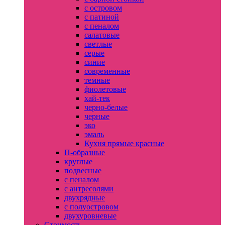
с островом
с патиной
с пеналом
салатовые
светлые
серые
синие
современные
темные
фиолетовые
хай-тек
черно-белые
черные
эко
эмаль
Кухня прямые красные
П-образные
круглые
подвесные
с пеналом
с антресолями
двухрядные
с полуостровом
двухуровневые
Стоимость