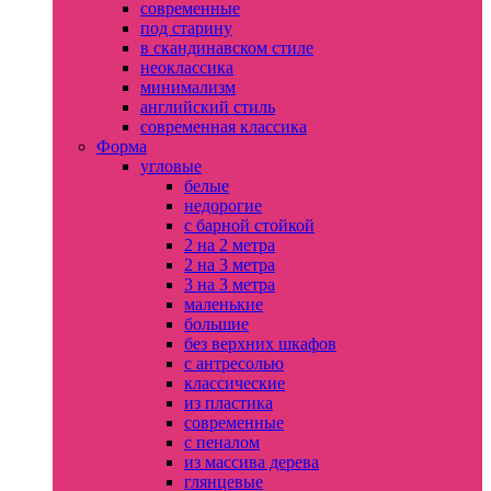
современные
под старину
в скандинавском стиле
неоклассика
минимализм
английский стиль
современная классика
Форма
угловые
белые
недорогие
с барной стойкой
2 на 2 метра
2 на 3 метра
3 на 3 метра
маленькие
большие
без верхних шкафов
с антресолью
классические
из пластика
современные
с пеналом
из массива дерева
глянцевые