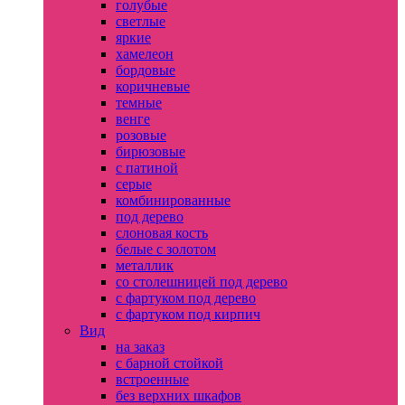
голубые
светлые
яркие
хамелеон
бордовые
коричневые
темные
венге
розовые
бирюзовые
с патиной
серые
комбинированные
под дерево
слоновая кость
белые с золотом
металлик
со столешницей под дерево
с фартуком под дерево
с фартуком под кирпич
Вид
на заказ
с барной стойкой
встроенные
без верхних шкафов