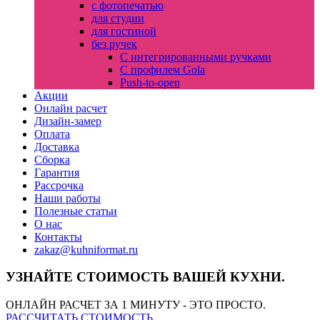
с фотопечатью
для студии
для гостиной
без ручек
С интегрированными ручками
С профилем Gola
Push-to-open
Акции
Онлайн расчет
Дизайн-замер
Оплата
Доставка
Сборка
Гарантия
Рассрочка
Наши работы
Полезные статьи
О нас
Контакты
zakaz@kuhniformat.ru
УЗНАЙТЕ СТОИМОСТЬ ВАШЕЙ КУХНИ.
ОНЛАЙН РАСЧЕТ ЗА 1 МИНУТУ - ЭТО ПРОСТО.
РАССЧИТАТЬ СТОИМОСТЬ