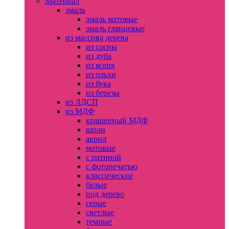
Материал
эмаль
эмаль матовые
эмаль глянцевые
из массива дерева
из сосны
из дуба
из ясеня
из ольхи
из бука
из березы
из ЛДСП
из МДФ
крашенный МДФ
шпон
акрил
матовые
с патиной
с фотопечатью
классические
белые
под дерево
серые
светлые
темные