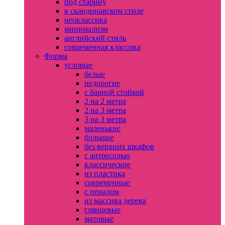
под старину
в скандинавском стиле
неоклассика
минимализм
английский стиль
современная классика
Форма
угловые
белые
недорогие
с барной стойкой
2 на 2 метра
2 на 3 метра
3 на 3 метра
маленькие
большие
без верхних шкафов
с антресолью
классические
из пластика
современные
с пеналом
из массива дерева
глянцевые
матовые