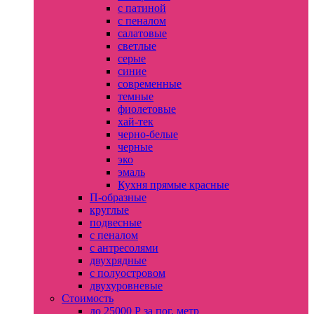
с патиной
с пеналом
салатовые
светлые
серые
синие
современные
темные
фиолетовые
хай-тек
черно-белые
черные
эко
эмаль
Кухня прямые красные
П-образные
круглые
подвесные
с пеналом
с антресолями
двухрядные
с полуостровом
двухуровневые
Стоимость
до 25000 Р за пог. метр