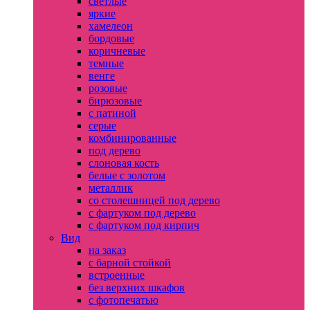
светлые
яркие
хамелеон
бордовые
коричневые
темные
венге
розовые
бирюзовые
с патиной
серые
комбинированные
под дерево
слоновая кость
белые с золотом
металлик
со столешницей под дерево
с фартуком под дерево
с фартуком под кирпич
Вид
на заказ
с барной стойкой
встроенные
без верхних шкафов
с фотопечатью