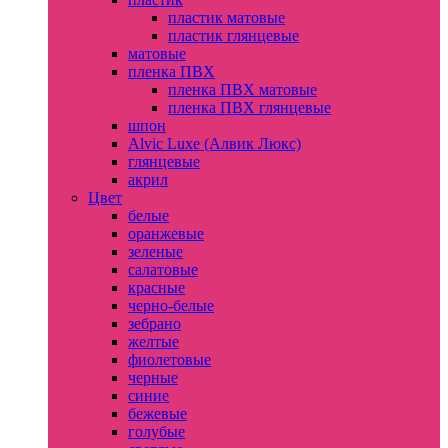
пластик матовые
пластик глянцевые
матовые
пленка ПВХ
пленка ПВХ матовые
пленка ПВХ глянцевые
шпон
Alvic Luxe (Алвик Люкс)
глянцевые
акрил
Цвет
белые
оранжевые
зеленые
салатовые
красные
черно-белые
зебрано
желтые
фиолетовые
черные
синие
бежевые
голубые