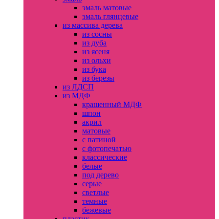
эмаль матовые
эмаль глянцевые
из массива дерева
из сосны
из дуба
из ясеня
из ольхи
из бука
из березы
из ЛДСП
из МДФ
крашенный МДФ
шпон
акрил
матовые
с патиной
с фотопечатью
классические
белые
под дерево
серые
светлые
темные
бежевые
пластик