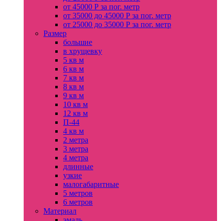
от 45000 Р за пог. метр
от 35000 до 45000 Р за пог. метр
от 25000 до 35000 Р за пог. метр
Размер
большие
в хрущевку
5 кв м
6 кв м
7 кв м
8 кв м
9 кв м
10 кв м
12 кв м
П-44
4 кв м
2 метра
3 метра
4 метра
длинные
узкие
малогабаритные
5 метров
6 метров
Материал
эмаль