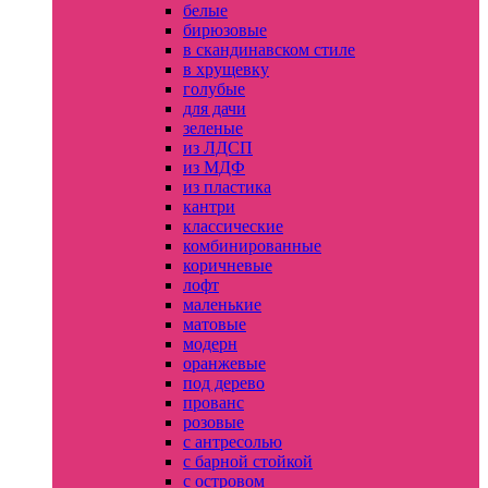
белые
бирюзовые
в скандинавском стиле
в хрущевку
голубые
для дачи
зеленые
из ЛДСП
из МДФ
из пластика
кантри
классические
комбинированные
коричневые
лофт
маленькие
матовые
модерн
оранжевые
под дерево
прованс
розовые
с антресолью
с барной стойкой
с островом