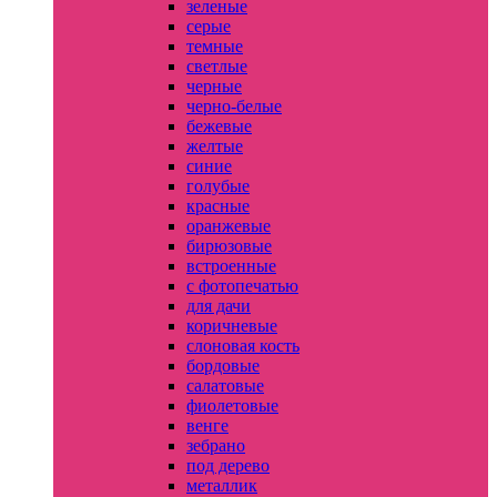
зеленые
серые
темные
светлые
черные
черно-белые
бежевые
желтые
синие
голубые
красные
оранжевые
бирюзовые
встроенные
с фотопечатью
для дачи
коричневые
слоновая кость
бордовые
салатовые
фиолетовые
венге
зебрано
под дерево
металлик