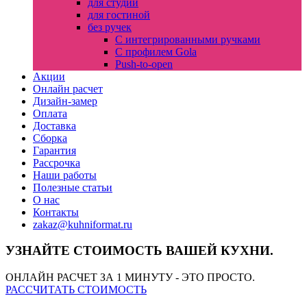
для студии
для гостиной
без ручек
С интегрированными ручками
С профилем Gola
Push-to-open
Акции
Онлайн расчет
Дизайн-замер
Оплата
Доставка
Сборка
Гарантия
Рассрочка
Наши работы
Полезные статьи
О нас
Контакты
zakaz@kuhniformat.ru
УЗНАЙТЕ СТОИМОСТЬ ВАШЕЙ КУХНИ.
ОНЛАЙН РАСЧЕТ ЗА 1 МИНУТУ - ЭТО ПРОСТО.
РАССЧИТАТЬ СТОИМОСТЬ