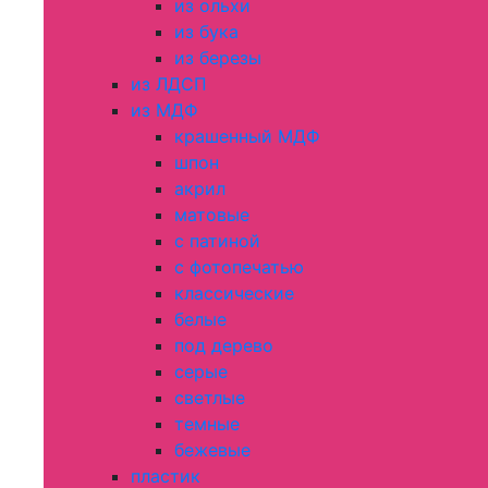
из ольхи
из бука
из березы
из ЛДСП
из МДФ
крашенный МДФ
шпон
акрил
матовые
с патиной
с фотопечатью
классические
белые
под дерево
серые
светлые
темные
бежевые
пластик