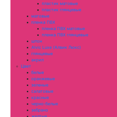
пластик матовые
пластик глянцевые
матовые
пленка ПВХ
пленка ПВХ матовые
пленка ПВХ глянцевые
шпон
Alvic Luxe (Алвик Люкс)
глянцевые
акрил
Цвет
белые
оранжевые
зеленые
салатовые
красные
черно-белые
зебрано
желтые