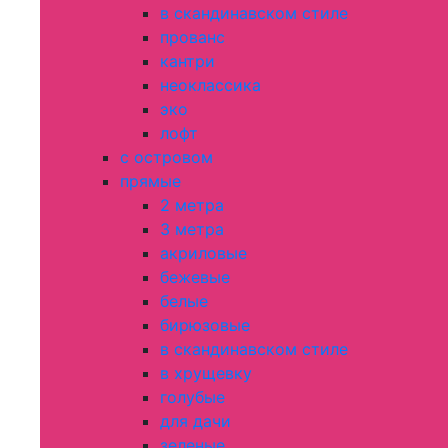
в скандинавском стиле
прованс
кантри
неоклассика
эко
лофт
с островом
прямые
2 метра
3 метра
акриловые
бежевые
белые
бирюзовые
в скандинавском стиле
в хрущевку
голубые
для дачи
зеленые