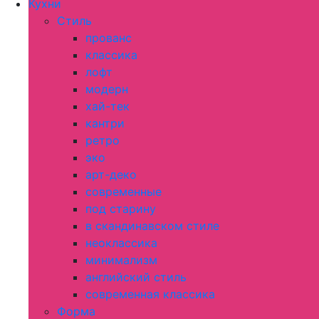
Кухни
Стиль
прованс
классика
лофт
модерн
хай-тек
кантри
ретро
эко
арт-деко
современные
под старину
в скандинавском стиле
неоклассика
минимализм
английский стиль
современная классика
Форма