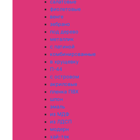
салатовые
фиолетовые
венге
зебрано
под дерево
металлик
с патиной
комбинированные
в хрущевку
П-44
с островом
акриловые
пленка ПВХ
шпон
эмаль
из МДФ
из ЛДСП
модерн
хай-тек