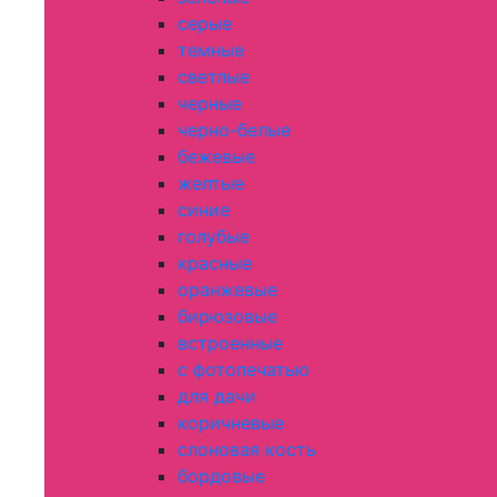
серые
темные
светлые
черные
черно-белые
бежевые
желтые
синие
голубые
красные
оранжевые
бирюзовые
встроенные
с фотопечатью
для дачи
коричневые
слоновая кость
бордовые