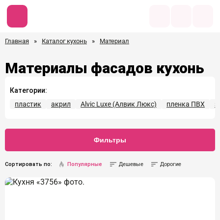
Главная
»
Каталог кухонь
»
Материал
Материалы фасадов кухонь
Категории:
пластик
акрил
Alvic Luxe (Алвик Люкс)
пленка ПВХ
э
Фильтры
Сортировать по:
Популярные
Дешевые
Дорогие