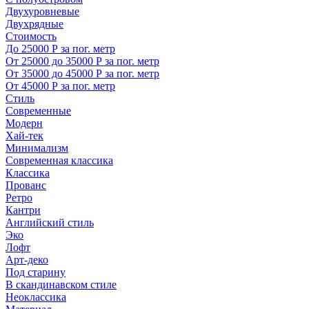
Двухуровневые
Двухрядные
Стоимость
До 25000 Р за пог. метр
От 25000 до 35000 Р за пог. метр
От 35000 до 45000 Р за пог. метр
От 45000 Р за пог. метр
Стиль
Современные
Модерн
Хай-тек
Минимализм
Современная классика
Классика
Прованс
Ретро
Кантри
Английский стиль
Эко
Лофт
Арт-деко
Под старину
В скандинавском стиле
Неоклассика