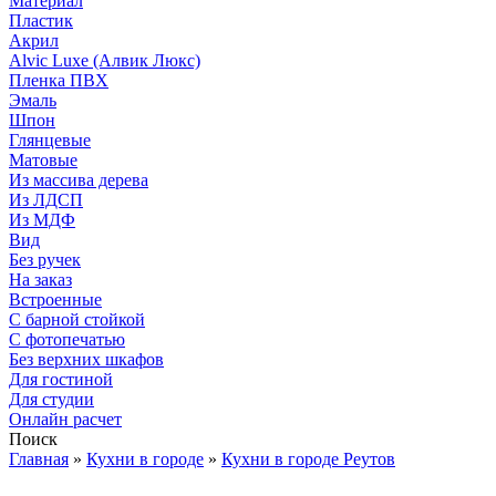
Материал
Пластик
Акрил
Alvic Luxe (Алвик Люкс)
Пленка ПВХ
Эмаль
Шпон
Глянцевые
Матовые
Из массива дерева
Из ЛДСП
Из МДФ
Вид
Без ручек
На заказ
Встроенные
С барной стойкой
С фотопечатью
Без верхних шкафов
Для гостиной
Для студии
Онлайн расчет
Поиск
Главная
»
Кухни в городе
»
Кухни в городе Реутов