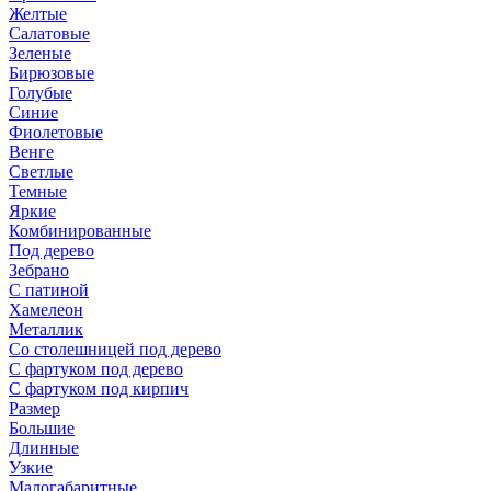
Желтые
Салатовые
Зеленые
Бирюзовые
Голубые
Синие
Фиолетовые
Венге
Светлые
Темные
Яркие
Комбинированные
Под дерево
Зебрано
С патиной
Хамелеон
Металлик
Со столешницей под дерево
С фартуком под дерево
С фартуком под кирпич
Размер
Большие
Длинные
Узкие
Малогабаритные