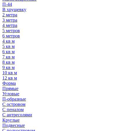
П-44
В хрущевку
2 метра
3 метра
4 метра
5 метров
6 метров
4 кв м
5 кв м
6 кв м
7 кв м
8 кв м
9 кв м
10 кв м
12 кв м
Форма
Прямые
Угловые
П-образные
С островом
С пеналом
С антресолями
Круглые
Подвесные
С полуостровом