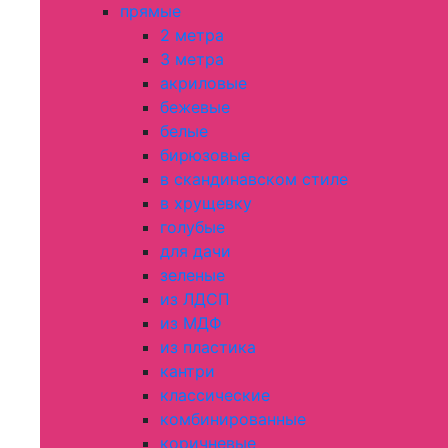
прямые
2 метра
3 метра
акриловые
бежевые
белые
бирюзовые
в скандинавском стиле
в хрущевку
голубые
для дачи
зеленые
из ЛДСП
из МДФ
из пластика
кантри
классические
комбинированные
коричневые