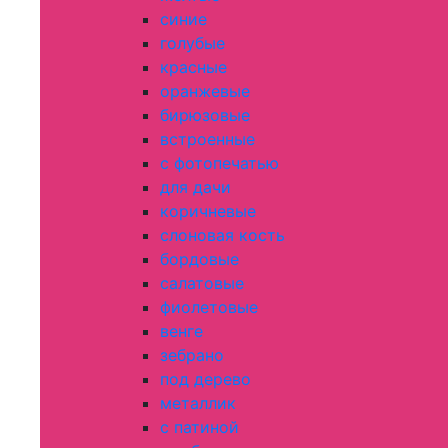
синие
голубые
красные
оранжевые
бирюзовые
встроенные
с фотопечатью
для дачи
коричневые
слоновая кость
бордовые
салатовые
фиолетовые
венге
зебрано
под дерево
металлик
с патиной