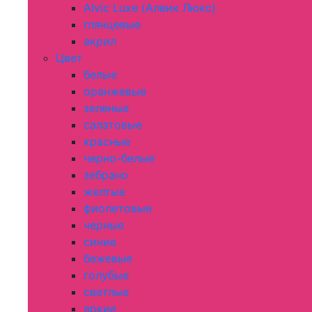
Alvic Luxe (Алвик Люкс)
глянцевые
акрил
Цвет
белые
оранжевые
зеленые
салатовые
красные
черно-белые
зебрано
желтые
фиолетовые
черные
синие
бежевые
голубые
светлые
яркие