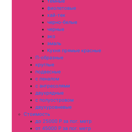
темные
фиолетовые
хай-тек
черно-белые
черные
эко
эмаль
Кухня прямые красные
П-образные
круглые
подвесные
с пеналом
с антресолями
двухрядные
с полуостровом
двухуровневые
Стоимость
до 25000 Р за пог. метр
от 45000 Р за пог. метр