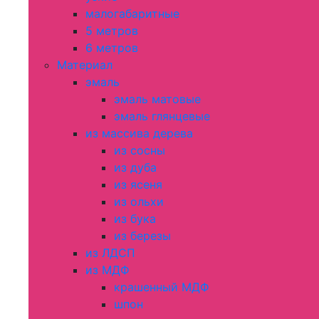
малогабаритные
5 метров
6 метров
Материал
эмаль
эмаль матовые
эмаль глянцевые
из массива дерева
из сосны
из дуба
из ясеня
из ольхи
из бука
из березы
из ЛДСП
из МДФ
крашенный МДФ
шпон