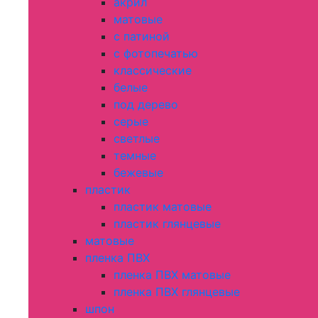
акрил
матовые
с патиной
с фотопечатью
классические
белые
под дерево
серые
светлые
темные
бежевые
пластик
пластик матовые
пластик глянцевые
матовые
пленка ПВХ
пленка ПВХ матовые
пленка ПВХ глянцевые
шпон