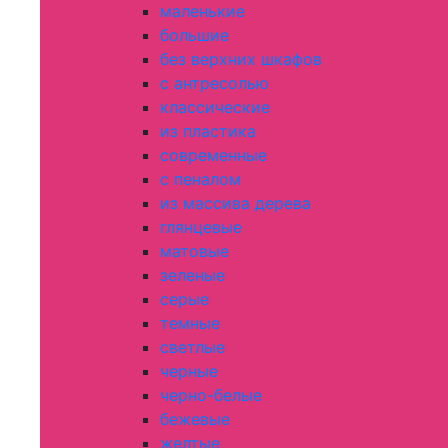
маленькие
большие
без верхних шкафов
с антресолью
классические
из пластика
современные
с пеналом
из массива дерева
глянцевые
матовые
зеленые
серые
темные
светлые
черные
черно-белые
бежевые
желтые