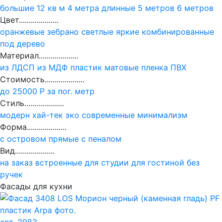
большие
12 кв м
4 метра
длинные
5 метров
6 метров
Цвет....................
оранжевые
зебрано
светлые
яркие
комбинированные
под дерево
Материал....................
из ЛДСП
из МДФ
пластик
матовые
пленка ПВХ
Стоимость....................
до 25000 Р за пог. метр
Стиль....................
модерн
хай-тек
эко
современные
минимализм
Форма....................
с островом
прямые
с пеналом
Вид....................
на заказ
встроенные
для студии
для гостиной
без
ручек
Фасады для кухни