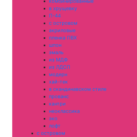
комбинированные
в хрущевку
П-44
с островом
акриловые
пленка ПВХ
шпон
эмаль
из МДФ
из ЛДСП
модерн
хай-тек
в скандинавском стиле
прованс
кантри
неоклассика
эко
лофт
с островом