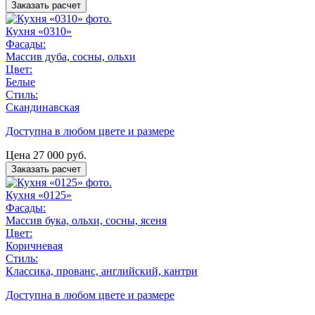
Заказать расчет
Кухня «0310»
Фасады:
Массив дуба, сосны, ольхи
Цвет:
Белые
Стиль:
Скандинавская
Доступна в любом цвете и размере
Цена
27 000
руб.
Заказать расчет
Кухня «0125»
Фасады:
Массив бука, ольхи, сосны, ясеня
Цвет:
Коричневая
Стиль:
Классика, прованс, английский, кантри
Доступна в любом цвете и размере