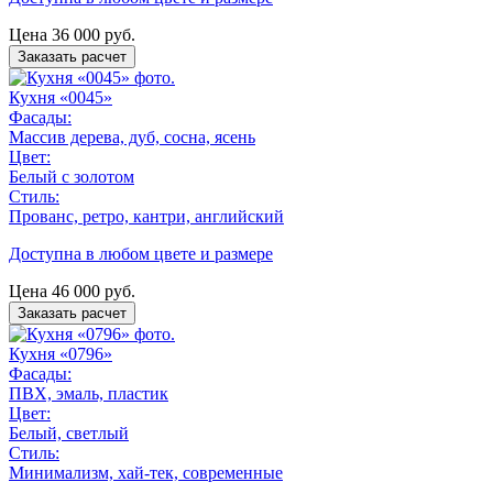
Цена
36 000
руб.
Заказать расчет
Кухня «0045»
Фасады:
Массив дерева, дуб, сосна, ясень
Цвет:
Белый с золотом
Стиль:
Прованс, ретро, кантри, английский
Доступна в любом цвете и размере
Цена
46 000
руб.
Заказать расчет
Кухня «0796»
Фасады:
ПВХ, эмаль, пластик
Цвет:
Белый, светлый
Стиль:
Минимализм, хай-тек, современные