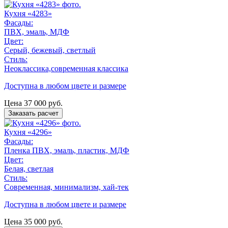
Кухня «4283»
Фасады:
ПВХ, эмаль, МДФ
Цвет:
Серый, бежевый, светлый
Стиль:
Неоклассика,современная классика
Доступна в любом цвете и размере
Цена
37 000
руб.
Заказать расчет
Кухня «4296»
Фасады:
Пленка ПВХ, эмаль, пластик, МДФ
Цвет:
Белая, светлая
Стиль:
Современная, минимализм, хай-тек
Доступна в любом цвете и размере
Цена
35 000
руб.