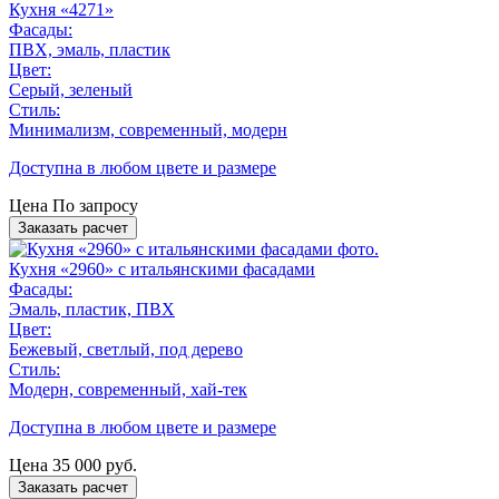
Кухня «4271»
Фасады:
ПВХ, эмаль, пластик
Цвет:
Серый, зеленый
Стиль:
Минимализм, современный, модерн
Доступна в любом цвете и размере
Цена
По запросу
Заказать расчет
Кухня «2960» с итальянскими фасадами
Фасады:
Эмаль, пластик, ПВХ
Цвет:
Бежевый, светлый, под дерево
Стиль:
Модерн, современный, хай-тек
Доступна в любом цвете и размере
Цена
35 000
руб.
Заказать расчет