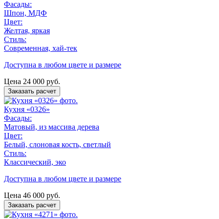
Фасады:
Шпон, МДФ
Цвет:
Желтая, яркая
Стиль:
Современная, хай-тек
Доступна в любом цвете и размере
Цена
24 000
руб.
Заказать расчет
Кухня «0326»
Фасады:
Матовый, из массива дерева
Цвет:
Белый, слоновая кость, светлый
Стиль:
Классический, эко
Доступна в любом цвете и размере
Цена
46 000
руб.
Заказать расчет