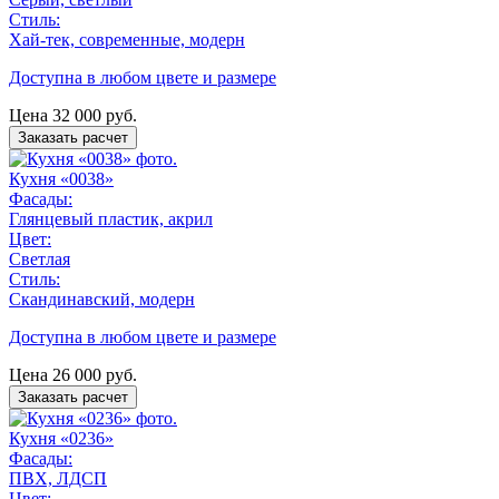
Стиль:
Хай-тек, современные, модерн
Доступна в любом цвете и размере
Цена
32 000
руб.
Заказать расчет
Кухня «0038»
Фасады:
Глянцевый пластик, акрил
Цвет:
Светлая
Стиль:
Скандинавский, модерн
Доступна в любом цвете и размере
Цена
26 000
руб.
Заказать расчет
Кухня «0236»
Фасады:
ПВХ, ЛДСП
Цвет: