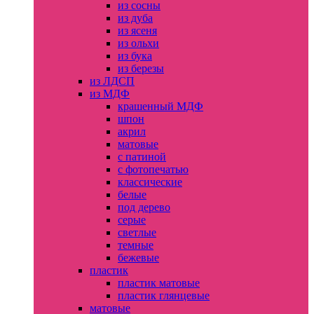
из сосны
из дуба
из ясеня
из ольхи
из бука
из березы
из ЛДСП
из МДФ
крашенный МДФ
шпон
акрил
матовые
с патиной
с фотопечатью
классические
белые
под дерево
серые
светлые
темные
бежевые
пластик
пластик матовые
пластик глянцевые
матовые