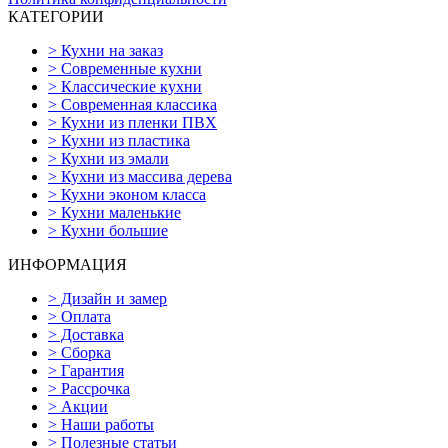
КАТЕГОРИИ
>
Кухни на заказ
>
Современные кухни
>
Классические кухни
>
Современная классика
>
Кухни из пленки ПВХ
>
Кухни из пластика
>
Кухни из эмали
>
Кухни из массива дерева
>
Кухни эконом класса
>
Кухни маленькие
>
Кухни большие
ИНФОРМАЦИЯ
>
Дизайн и замер
>
Оплата
>
Доставка
>
Сборка
>
Гарантия
>
Рассрочка
>
Акции
>
Наши работы
>
Полезные статьи