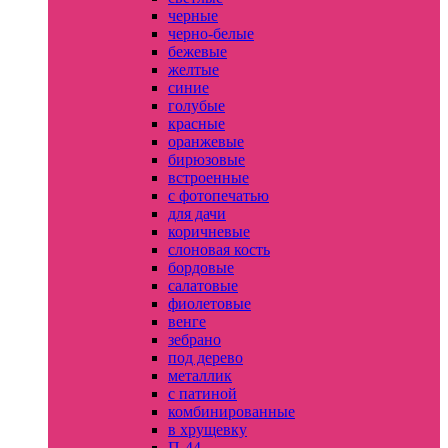
черные
черно-белые
бежевые
желтые
синие
голубые
красные
оранжевые
бирюзовые
встроенные
с фотопечатью
для дачи
коричневые
слоновая кость
бордовые
салатовые
фиолетовые
венге
зебрано
под дерево
металлик
с патиной
комбинированные
в хрущевку
П-44