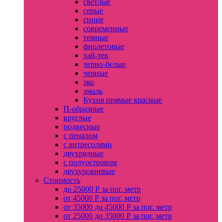
светлые
серые
синие
современные
темные
фиолетовые
хай-тек
черно-белые
черные
эко
эмаль
Кухня прямые красные
П-образные
круглые
подвесные
с пеналом
с антресолями
двухрядные
с полуостровом
двухуровневые
Стоимость
до 25000 Р за пог. метр
от 45000 Р за пог. метр
от 35000 до 45000 Р за пог. метр
от 25000 до 35000 Р за пог. метр