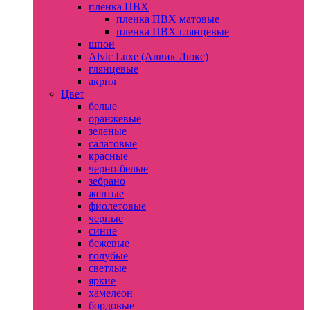
пленка ПВХ
пленка ПВХ матовые
пленка ПВХ глянцевые
шпон
Alvic Luxe (Алвик Люкс)
глянцевые
акрил
Цвет
белые
оранжевые
зеленые
салатовые
красные
черно-белые
зебрано
желтые
фиолетовые
черные
синие
бежевые
голубые
светлые
яркие
хамелеон
бордовые