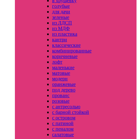
в хрущевку
голубые
для дачи
зеленые
из ЛДСП
из МДФ
из пластика
кантри
классические
комбинированные
коричневые
лофт
маленькие
матовые
модерн
оранжевые
под дерево
прованс
розовые
с антресолью
с барной стойкой
с островом
с патиной
с пеналом
салатовые