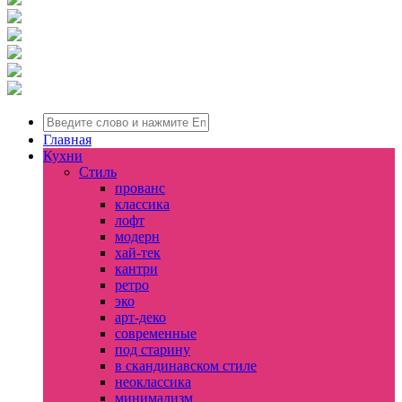
Главная
Кухни
Стиль
прованс
классика
лофт
модерн
хай-тек
кантри
ретро
эко
арт-деко
современные
под старину
в скандинавском стиле
неоклассика
минимализм