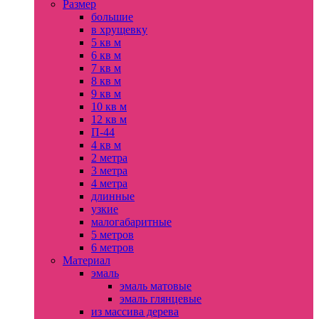
Размер
большие
в хрущевку
5 кв м
6 кв м
7 кв м
8 кв м
9 кв м
10 кв м
12 кв м
П-44
4 кв м
2 метра
3 метра
4 метра
длинные
узкие
малогабаритные
5 метров
6 метров
Материал
эмаль
эмаль матовые
эмаль глянцевые
из массива дерева