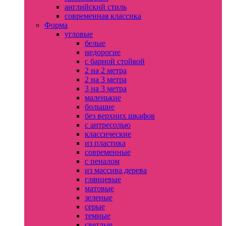
английский стиль
современная классика
Форма
угловые
белые
недорогие
с барной стойкой
2 на 2 метра
2 на 3 метра
3 на 3 метра
маленькие
большие
без верхних шкафов
с антресолью
классические
из пластика
современные
с пеналом
из массива дерева
глянцевые
матовые
зеленые
серые
темные
светлые