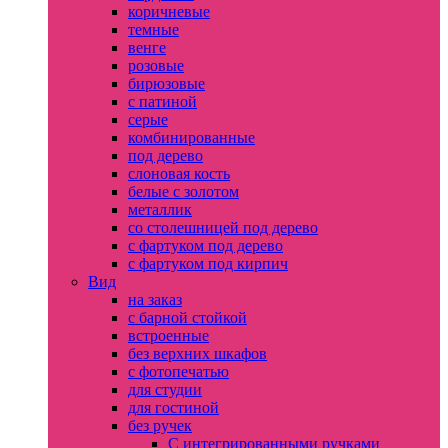
коричневые
темные
венге
розовые
бирюзовые
с патиной
серые
комбинированные
под дерево
слоновая кость
белые с золотом
металлик
со столешницей под дерево
с фартуком под дерево
с фартуком под кирпич
Вид
на заказ
с барной стойкой
встроенные
без верхних шкафов
с фотопечатью
для студии
для гостиной
без ручек
С интегрированными ручками