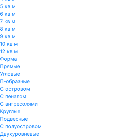
5 кв м
6 кв м
7 кв м
8 кв м
9 кв м
10 кв м
12 кв м
Форма
Прямые
Угловые
П-образные
С островом
С пеналом
С антресолями
Круглые
Подвесные
С полуостровом
Двухуровневые