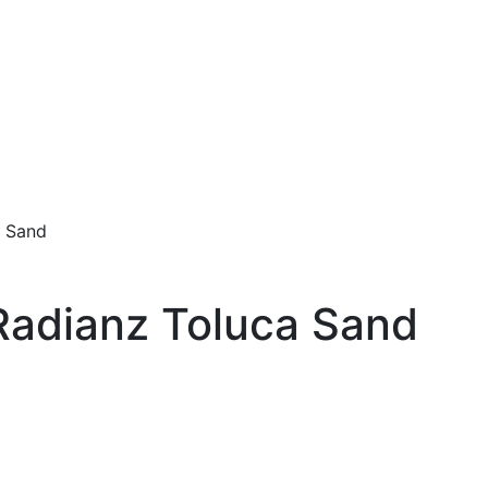
 Sand
adianz Toluca Sand