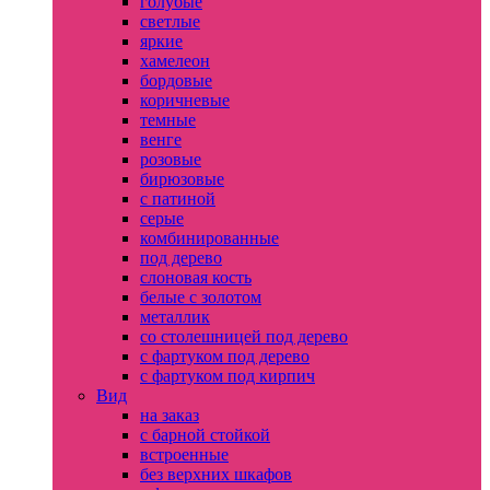
голубые
светлые
яркие
хамелеон
бордовые
коричневые
темные
венге
розовые
бирюзовые
с патиной
серые
комбинированные
под дерево
слоновая кость
белые с золотом
металлик
со столешницей под дерево
с фартуком под дерево
с фартуком под кирпич
Вид
на заказ
с барной стойкой
встроенные
без верхних шкафов