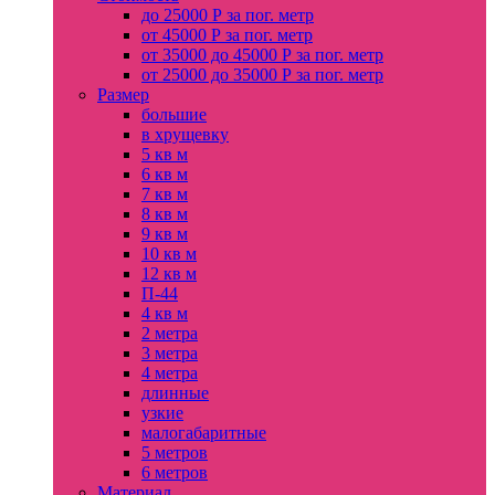
до 25000 Р за пог. метр
от 45000 Р за пог. метр
от 35000 до 45000 Р за пог. метр
от 25000 до 35000 Р за пог. метр
Размер
большие
в хрущевку
5 кв м
6 кв м
7 кв м
8 кв м
9 кв м
10 кв м
12 кв м
П-44
4 кв м
2 метра
3 метра
4 метра
длинные
узкие
малогабаритные
5 метров
6 метров
Материал