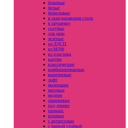
бежевые
белые
бирюзовые
в скандинавском стиле
в хрущевку
голубые
для дачи
зеленые
из ЛДСП
из МДФ
из пластика
кантри
классические
комбинированные
коричневые
лофт
маленькие
матовые
модерн
оранжевые
под дерево
прованс
розовые
с антресолью
с барной стойкой