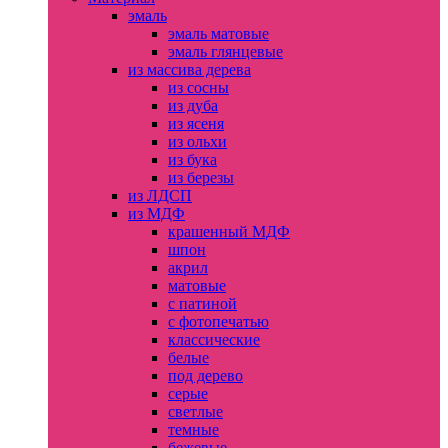
эмаль
эмаль матовые
эмаль глянцевые
из массива дерева
из сосны
из дуба
из ясеня
из ольхи
из бука
из березы
из ЛДСП
из МДФ
крашенный МДФ
шпон
акрил
матовые
с патиной
с фотопечатью
классические
белые
под дерево
серые
светлые
темные
бежевые