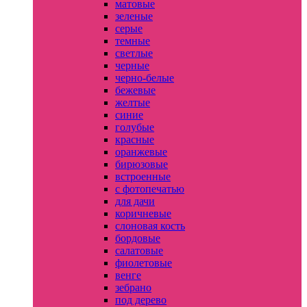
матовые
зеленые
серые
темные
светлые
черные
черно-белые
бежевые
желтые
синие
голубые
красные
оранжевые
бирюзовые
встроенные
с фотопечатью
для дачи
коричневые
слоновая кость
бордовые
салатовые
фиолетовые
венге
зебрано
под дерево