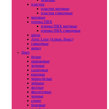
пластик
пластик матовые
пластик глянцевые
матовые
пленка ПВХ
пленка ПВХ матовые
пленка ПВХ глянцевые
шпон
Alvic Luxe (Алвик Люкс)
глянцевые
акрил
Цвет
белые
оранжевые
зеленые
салатовые
красные
черно-белые
зебрано
желтые
фиолетовые
черные
синие
бежевые