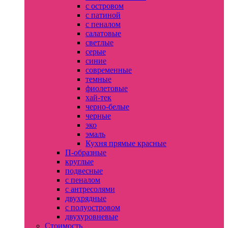
с островом
с патиной
с пеналом
салатовые
светлые
серые
синие
современные
темные
фиолетовые
хай-тек
черно-белые
черные
эко
эмаль
Кухня прямые красные
П-образные
круглые
подвесные
с пеналом
с антресолями
двухрядные
с полуостровом
двухуровневые
Стоимость