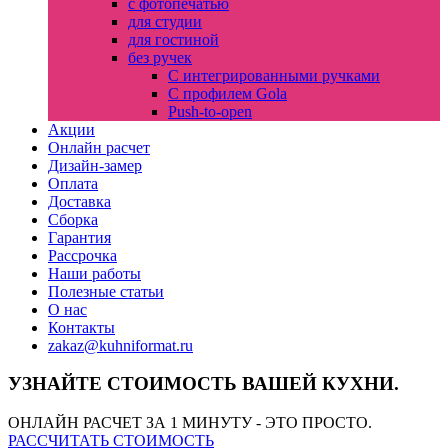
с фотопечатью
для студии
для гостиной
без ручек
С интегрированными ручками
С профилем Gola
Push-to-open
Акции
Онлайн расчет
Дизайн-замер
Оплата
Доставка
Сборка
Гарантия
Рассрочка
Наши работы
Полезные статьи
О нас
Контакты
zakaz@kuhniformat.ru
УЗНАЙТЕ СТОИМОСТЬ ВАШЕЙ КУХНИ.
ОНЛАЙН РАСЧЕТ ЗА 1 МИНУТУ - ЭТО ПРОСТО.
РАССЧИТАТЬ СТОИМОСТЬ