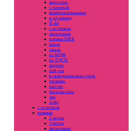
металлик
с патиной
комбинированные
в хрущевку
П-44
с островом
акриловые
пленка ПВХ
шпон
эмаль
из МДФ
из ЛДСП
модерн
хай-тек
в скандинавском стиле
прованс
кантри
неоклассика
эко
лофт
с островом
прямые
2 метра
3 метра
акриловые