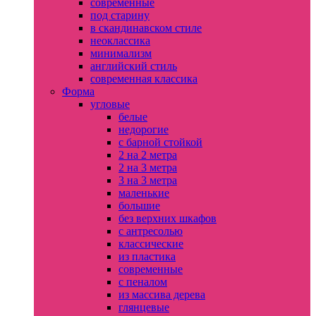
современные
под старину
в скандинавском стиле
неоклассика
минимализм
английский стиль
современная классика
Форма
угловые
белые
недорогие
с барной стойкой
2 на 2 метра
2 на 3 метра
3 на 3 метра
маленькие
большие
без верхних шкафов
с антресолью
классические
из пластика
современные
с пеналом
из массива дерева
глянцевые