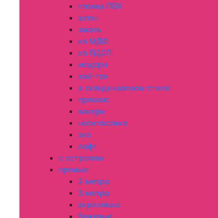
пленка ПВХ
шпон
эмаль
из МДФ
из ЛДСП
модерн
хай-тек
в скандинавском стиле
прованс
кантри
неоклассика
эко
лофт
с островом
прямые
2 метра
3 метра
акриловые
бежевые