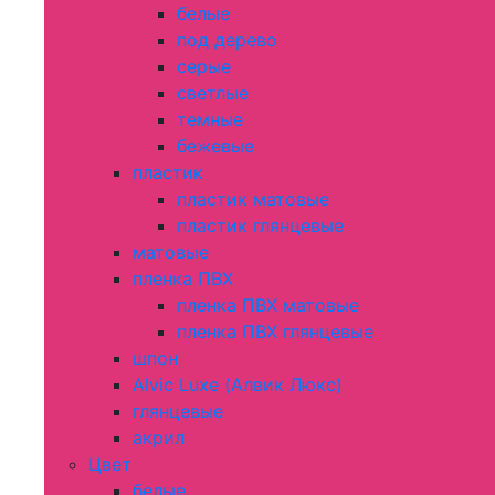
белые
под дерево
серые
светлые
темные
бежевые
пластик
пластик матовые
пластик глянцевые
матовые
пленка ПВХ
пленка ПВХ матовые
пленка ПВХ глянцевые
шпон
Alvic Luxe (Алвик Люкс)
глянцевые
акрил
Цвет
белые