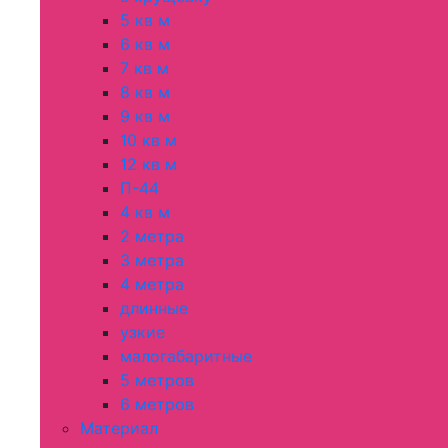
5 кв м
6 кв м
7 кв м
8 кв м
9 кв м
10 кв м
12 кв м
П-44
4 кв м
2 метра
3 метра
4 метра
длинные
узкие
малогабаритные
5 метров
6 метров
Материал