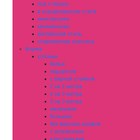
под старину
в скандинавском стиле
неоклассика
минимализм
английский стиль
современная классика
Форма
угловые
белые
недорогие
с барной стойкой
2 на 2 метра
2 на 3 метра
3 на 3 метра
маленькие
большие
без верхних шкафов
с антресолью
классические