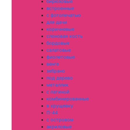
бирюзовые
встроенные
с фотопечатью
для дачи
коричневые
слоновая кость
бордовые
салатовые
фиолетовые
венге
зебрано
под дерево
металлик
с патиной
комбинированные
в хрущевку
П-44
с островом
акриловые