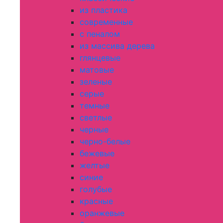
из пластика
современные
с пеналом
из массива дерева
глянцевые
матовые
зеленые
серые
темные
светлые
черные
черно-белые
бежевые
желтые
синие
голубые
красные
оранжевые