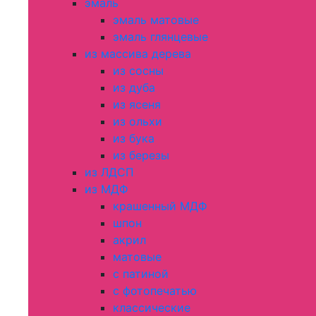
эмаль
эмаль матовые
эмаль глянцевые
из массива дерева
из сосны
из дуба
из ясеня
из ольхи
из бука
из березы
из ЛДСП
из МДФ
крашенный МДФ
шпон
акрил
матовые
с патиной
с фотопечатью
классические