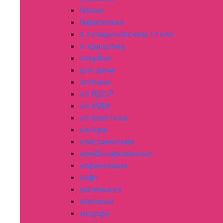
белые
бирюзовые
в скандинавском стиле
в хрущевку
голубые
для дачи
зеленые
из ЛДСП
из МДФ
из пластика
кантри
классические
комбинированные
коричневые
лофт
маленькие
матовые
модерн