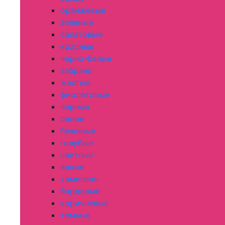
оранжевые
зеленые
салатовые
красные
черно-белые
зебрано
желтые
фиолетовые
черные
синие
бежевые
голубые
светлые
яркие
хамелеон
бордовые
коричневые
темные