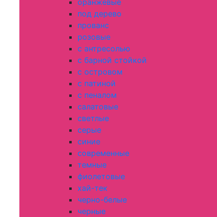
оранжевые
под дерево
прованс
розовые
с антресолью
с барной стойкой
с островом
с патиной
с пеналом
салатовые
светлые
серые
синие
современные
темные
фиолетовые
хай-тек
черно-белые
черные