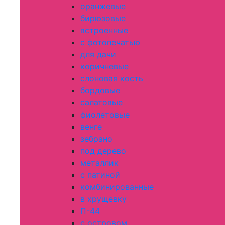
оранжевые
бирюзовые
встроенные
с фотопечатью
для дачи
коричневые
слоновая кость
бордовые
салатовые
фиолетовые
венге
зебрано
под дерево
металлик
с патиной
комбинированные
в хрущевку
П-44
с островом