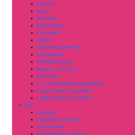
темные
венге
розовые
бирюзовые
с патиной
серые
комбинированные
под дерево
слоновая кость
белые с золотом
металлик
со столешницей под дерево
с фартуком под дерево
с фартуком под кирпич
Вид
на заказ
с барной стойкой
встроенные
без верхних шкафов