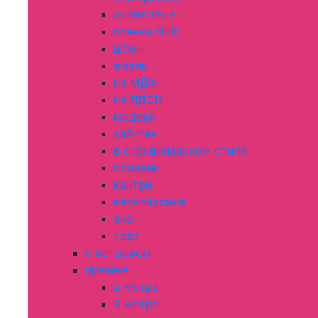
акриловые
пленка ПВХ
шпон
эмаль
из МДФ
из ЛДСП
модерн
хай-тек
в скандинавском стиле
прованс
кантри
неоклассика
эко
лофт
с островом
прямые
2 метра
3 метра