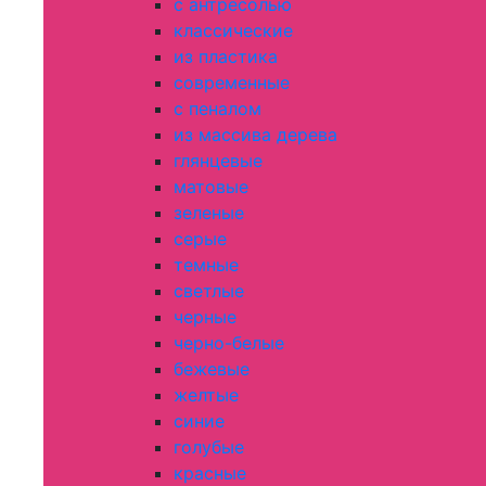
с антресолью
классические
из пластика
современные
с пеналом
из массива дерева
глянцевые
матовые
зеленые
серые
темные
светлые
черные
черно-белые
бежевые
желтые
синие
голубые
красные