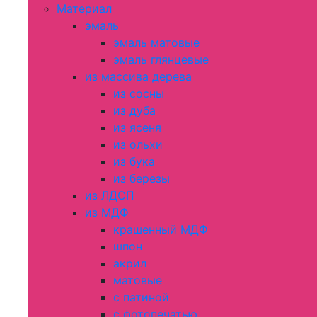
Материал
эмаль
эмаль матовые
эмаль глянцевые
из массива дерева
из сосны
из дуба
из ясеня
из ольхи
из бука
из березы
из ЛДСП
из МДФ
крашенный МДФ
шпон
акрил
матовые
с патиной
с фотопечатью