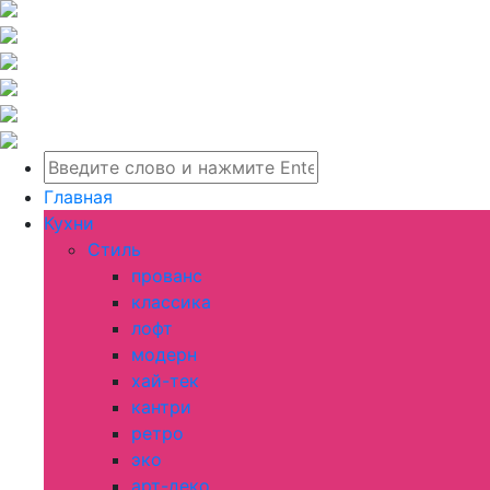
Главная
Кухни
Стиль
прованс
классика
лофт
модерн
хай-тек
кантри
ретро
эко
арт-деко