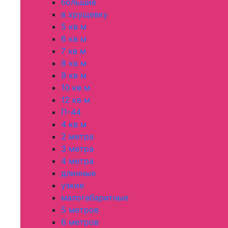
большие
в хрущевку
5 кв м
6 кв м
7 кв м
8 кв м
9 кв м
10 кв м
12 кв м
П-44
4 кв м
2 метра
3 метра
4 метра
длинные
узкие
малогабаритные
5 метров
6 метров