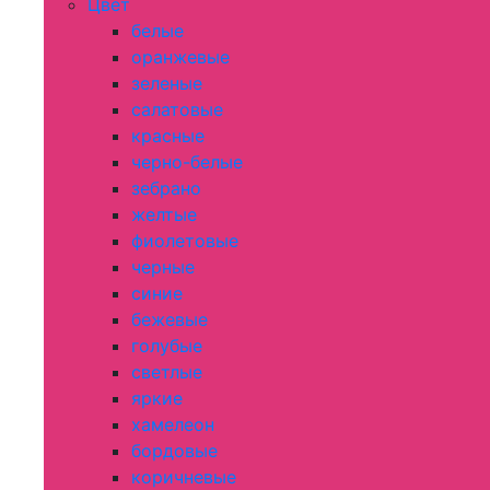
Цвет
белые
оранжевые
зеленые
салатовые
красные
черно-белые
зебрано
желтые
фиолетовые
черные
синие
бежевые
голубые
светлые
яркие
хамелеон
бордовые
коричневые