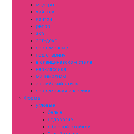
модерн
хай-тек
кантри
ретро
эко
арт-деко
современные
под старину
в скандинавском стиле
неоклассика
минимализм
английский стиль
современная классика
Форма
угловые
белые
недорогие
с барной стойкой
2 на 2 метра