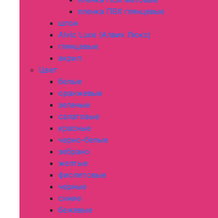
пленка ПВХ глянцевые
шпон
Alvic Luxe (Алвик Люкс)
глянцевые
акрил
Цвет
белые
оранжевые
зеленые
салатовые
красные
черно-белые
зебрано
желтые
фиолетовые
черные
синие
бежевые