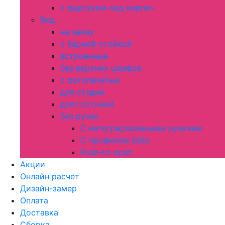
с фартуком под кирпич
Вид
на заказ
с барной стойкой
встроенные
без верхних шкафов
с фотопечатью
для студии
для гостиной
без ручек
С интегрированными ручками
С профилем Gola
Push-to-open
Акции
Онлайн расчет
Дизайн-замер
Оплата
Доставка
Сборка