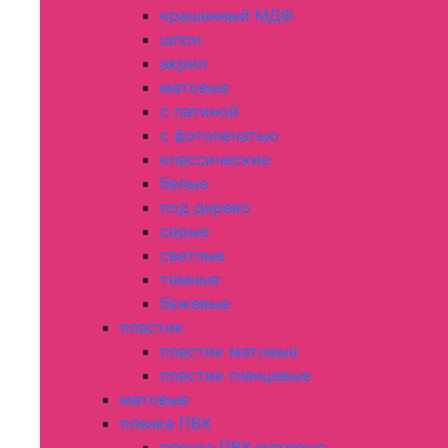
крашенный МДФ
шпон
акрил
матовые
с патиной
с фотопечатью
классические
белые
под дерево
серые
светлые
темные
бежевые
пластик
пластик матовые
пластик глянцевые
матовые
пленка ПВХ
пленка ПВХ матовые