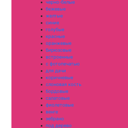
черно-белые
бежевые
желтые
синие
голубые
красные
оранжевые
бирюзовые
встроенные
с фотопечатью
для дачи
коричневые
слоновая кость
бордовые
салатовые
фиолетовые
венге
зебрано
под дерево