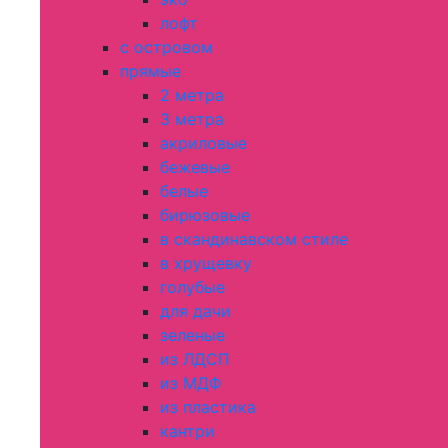
лофт
с островом
прямые
2 метра
3 метра
акриловые
бежевые
белые
бирюзовые
в скандинавском стиле
в хрущевку
голубые
для дачи
зеленые
из ЛДСП
из МДФ
из пластика
кантри