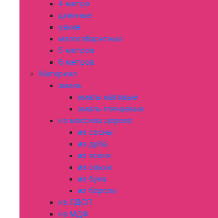
4 метра
длинные
узкие
малогабаритные
5 метров
6 метров
Материал
эмаль
эмаль матовые
эмаль глянцевые
из массива дерева
из сосны
из дуба
из ясеня
из ольхи
из бука
из березы
из ЛДСП
из МДФ