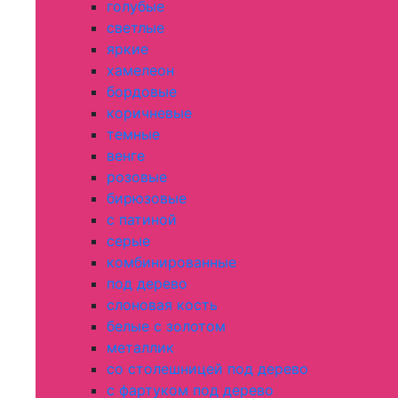
голубые
светлые
яркие
хамелеон
бордовые
коричневые
темные
венге
розовые
бирюзовые
с патиной
серые
комбинированные
под дерево
слоновая кость
белые с золотом
металлик
со столешницей под дерево
с фартуком под дерево