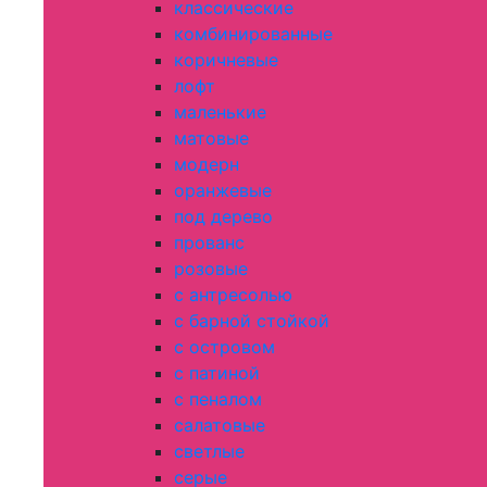
классические
комбинированные
коричневые
лофт
маленькие
матовые
модерн
оранжевые
под дерево
прованс
розовые
с антресолью
с барной стойкой
с островом
с патиной
с пеналом
салатовые
светлые
серые