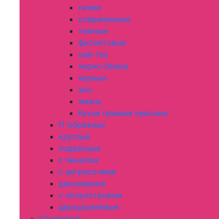
синие
современные
темные
фиолетовые
хай-тек
черно-белые
черные
эко
эмаль
Кухня прямые красные
П-образные
круглые
подвесные
с пеналом
с антресолями
двухрядные
с полуостровом
двухуровневые
Стоимость