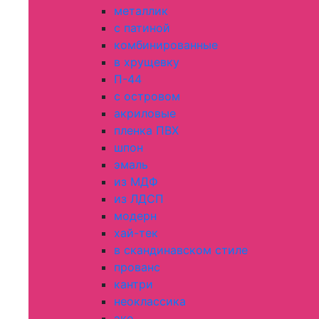
металлик
с патиной
комбинированные
в хрущевку
П-44
с островом
акриловые
пленка ПВХ
шпон
эмаль
из МДФ
из ЛДСП
модерн
хай-тек
в скандинавском стиле
прованс
кантри
неоклассика
эко