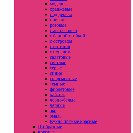
модерн
оранжевые
под дерево
прованс
розовые
с антресолью
с барной стойкой
с островом
с патиной
с пеналом
салатовые
светлые
серые
синие
современные
темные
фиолетовые
хай-тек
черно-белые
черные
эко
эмаль
Кухня прямые красные
П-образные
круглые