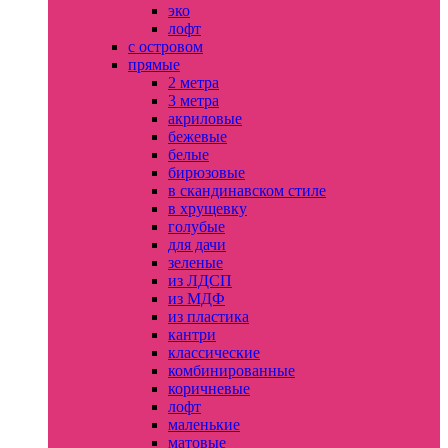
эко
лофт
с островом
прямые
2 метра
3 метра
акриловые
бежевые
белые
бирюзовые
в скандинавском стиле
в хрущевку
голубые
для дачи
зеленые
из ЛДСП
из МДФ
из пластика
кантри
классические
комбинированные
коричневые
лофт
маленькие
матовые