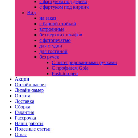
с фартуком под дерево
с фартуком под кирпич
Вид
на заказ
с барной стойкой
встроенные
без верхних шкафов
с фотопечатью
для студии
для гостиной
без ручек
С интегрированными ручками
С профилем Gola
Push-to-open
Акции
Онлайн расчет
Дизайн-замер
Оплата
Доставка
Сборка
Гарантия
Рассрочка
Наши работы
Полезные статьи
О нас