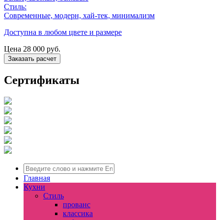
Стиль:
Современные, модерн, хай-тек, минимализм
Доступна в любом цвете и размере
Цена
28 000
руб.
Заказать расчет
Сертификаты
Главная
Кухни
Стиль
прованс
классика