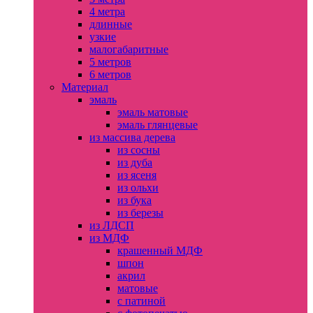
4 метра
длинные
узкие
малогабаритные
5 метров
6 метров
Материал
эмаль
эмаль матовые
эмаль глянцевые
из массива дерева
из сосны
из дуба
из ясеня
из ольхи
из бука
из березы
из ЛДСП
из МДФ
крашенный МДФ
шпон
акрил
матовые
с патиной