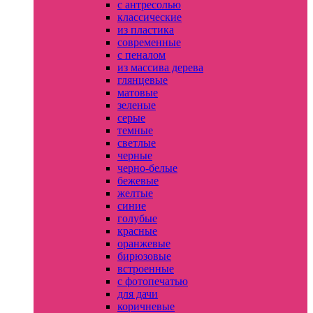
с антресолью
классические
из пластика
современные
с пеналом
из массива дерева
глянцевые
матовые
зеленые
серые
темные
светлые
черные
черно-белые
бежевые
желтые
синие
голубые
красные
оранжевые
бирюзовые
встроенные
с фотопечатью
для дачи
коричневые