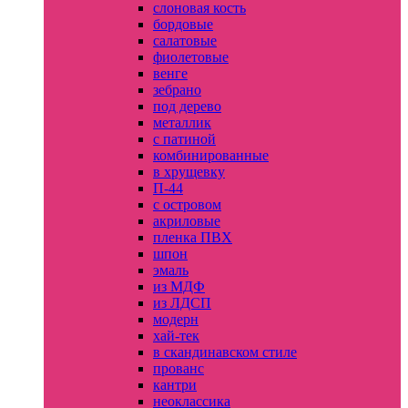
слоновая кость
бордовые
салатовые
фиолетовые
венге
зебрано
под дерево
металлик
с патиной
комбинированные
в хрущевку
П-44
с островом
акриловые
пленка ПВХ
шпон
эмаль
из МДФ
из ЛДСП
модерн
хай-тек
в скандинавском стиле
прованс
кантри
неоклассика