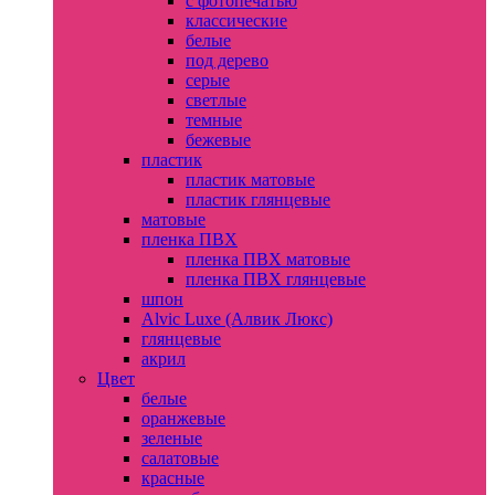
с фотопечатью
классические
белые
под дерево
серые
светлые
темные
бежевые
пластик
пластик матовые
пластик глянцевые
матовые
пленка ПВХ
пленка ПВХ матовые
пленка ПВХ глянцевые
шпон
Alvic Luxe (Алвик Люкс)
глянцевые
акрил
Цвет
белые
оранжевые
зеленые
салатовые
красные