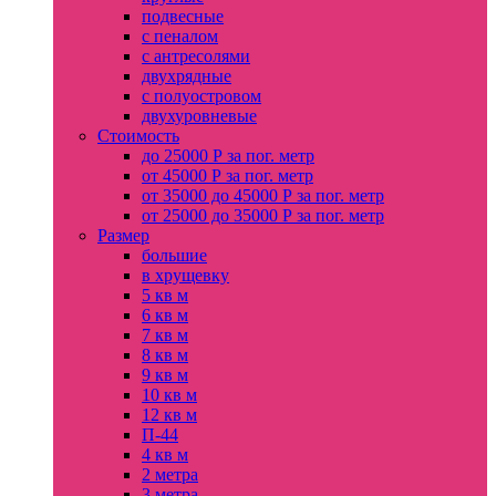
подвесные
с пеналом
с антресолями
двухрядные
с полуостровом
двухуровневые
Стоимость
до 25000 Р за пог. метр
от 45000 Р за пог. метр
от 35000 до 45000 Р за пог. метр
от 25000 до 35000 Р за пог. метр
Размер
большие
в хрущевку
5 кв м
6 кв м
7 кв м
8 кв м
9 кв м
10 кв м
12 кв м
П-44
4 кв м
2 метра
3 метра