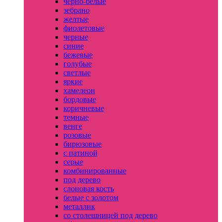
черно-белые
зебрано
желтые
фиолетовые
черные
синие
бежевые
голубые
светлые
яркие
хамелеон
бордовые
коричневые
темные
венге
розовые
бирюзовые
с патиной
серые
комбинированные
под дерево
слоновая кость
белые с золотом
металлик
со столешницей под дерево