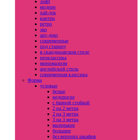
лофт
модерн
хай-тек
кантри
ретро
эко
арт-деко
современные
под старину
в скандинавском стиле
неоклассика
минимализм
английский стиль
современная классика
Форма
угловые
белые
недорогие
с барной стойкой
2 на 2 метра
2 на 3 метра
3 на 3 метра
маленькие
большие
без верхних шкафов