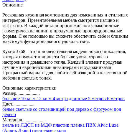
Описание
Роскошная кухонная композиция для изысканных и стильных
интерьеров. Презентабельная мебель смотрится изящно и
эффектно. В каждой детали прослеживаются лаконичные
геометрические линии и продуманные пропорциональные
формы. С ее помощью вы сможете обеспечить себе и близким
максимум функционального удовольствия.
Кухня 3768 – это привлекательная модель нового поколения,
которая поможет привнести больше уюта, хорошего
настроения и домашнего тепла. Каждый элемент продуман
лучшими европейскими дизайнерами и художниками.
Прекрасный вариант для любителей изящной и качественной
мебели в светлых тонах.
Основные характеристики
Размер....................
большие
10 кв м
12 кв м
4 метра
длинные
5 метров
6 метров
Цвет....................
белые
светлые
со столешницей под дерево
с фартуком под
дерево
Материал....................
эмаль
из ЛДСП
из МДФ
пластик
пленка ПВХ
Alvic Luxe
(Алвик Люкс)
глянцевые
акрил