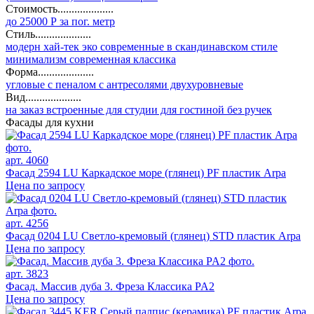
Стоимость....................
до 25000 Р за пог. метр
Стиль....................
модерн
хай-тек
эко
современные
в скандинавском стиле
минимализм
современная классика
Форма....................
угловые
с пеналом
с антресолями
двухуровневые
Вид....................
на заказ
встроенные
для студии
для гостиной
без ручек
Фасады для кухни
арт. 4060
Фасад 2594 LU Каркадское море (глянец) PF пластик Arpa
Цена по запросу
арт. 4256
Фасад 0204 LU Светло-кремовый (глянец) STD пластик Arpa
Цена по запросу
арт. 3823
Фасад. Массив дуба 3. Фреза Классика PA2
Цена по запросу