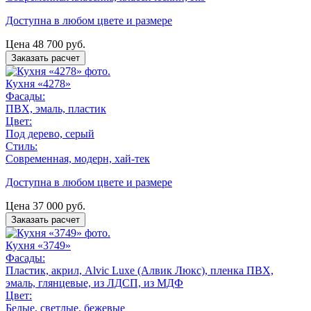
Доступна в любом цвете и размере
Цена
48 700
руб.
Заказать расчет
Кухня «4278»
Фасады:
ПВХ, эмаль, пластик
Цвет:
Под дерево, серый
Стиль:
Современная, модерн, хай-тек
Доступна в любом цвете и размере
Цена
37 000
руб.
Заказать расчет
Кухня «3749»
Фасады:
Пластик, акрил, Alvic Luxe (Алвик Люкс), пленка ПВХ,
эмаль, глянцевые, из ЛДСП, из МДФ
Цвет:
Белые, светлые, бежевые