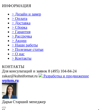
ИНФОРМАЦИЯ
>
Дизайн и замер
>
Оплата
>
Доставка
>
Сборка
>
Гарантия
>
Рассрочка
>
Акции
>
Наши работы
>
Полезные статьи
>
О нас
>
Контакты
КОНТАКТЫ
Для консультаций и заявок
8
(495)
104-84-24
zakaz@kuhniformat.ru
Разработка и продвижение
sepium.ru
Дарья
Старший менеджер