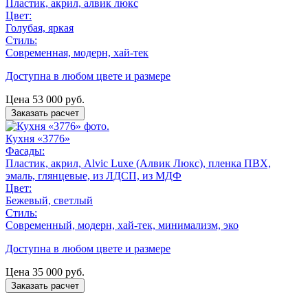
Пластик, акрил, алвик люкс
Цвет:
Голубая, яркая
Стиль:
Современная, модерн, хай-тек
Доступна в любом цвете и размере
Цена
53 000
руб.
Заказать расчет
Кухня «3776»
Фасады:
Пластик, акрил, Alvic Luxe (Алвик Люкс), пленка ПВХ,
эмаль, глянцевые, из ЛДСП, из МДФ
Цвет:
Бежевый, светлый
Стиль:
Современный, модерн, хай-тек, минимализм, эко
Доступна в любом цвете и размере
Цена
35 000
руб.
Заказать расчет