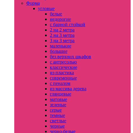
Форма
угловые
белые
недорогие
с барной стойкой
2 на 2 метра
2 на 3 метра
3 на 3 метра
маленькие
большие
без верхних шкафов
с антресолью
классические
из пластика
современные
с пеналом
из массива дерева
глянцевые
матовые
зеленые
серые
темные
светлые
черные
черно-белые