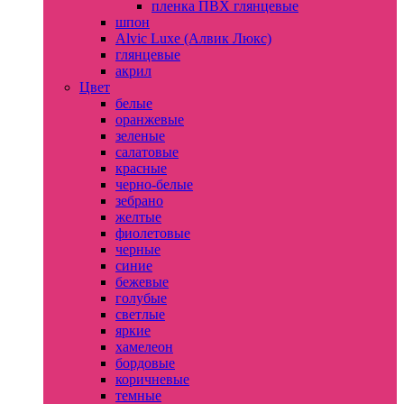
пленка ПВХ глянцевые
шпон
Alvic Luxe (Алвик Люкс)
глянцевые
акрил
Цвет
белые
оранжевые
зеленые
салатовые
красные
черно-белые
зебрано
желтые
фиолетовые
черные
синие
бежевые
голубые
светлые
яркие
хамелеон
бордовые
коричневые
темные