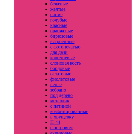
бежевые
желтые
синие
голубые
красные
оранжевые
бирюзовые
встроенные
с фотопечатью
для дачи
коричневые
слоновая кость
бордовые
салатовые
фиолетовые
венге
зебрано
под дерево
металлик
с патиной
комбинированные
в хрущевку
П-44
с островом
акриловые