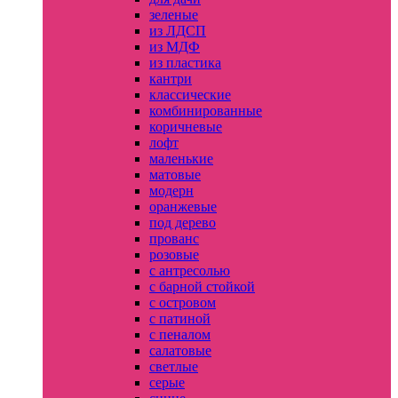
зеленые
из ЛДСП
из МДФ
из пластика
кантри
классические
комбинированные
коричневые
лофт
маленькие
матовые
модерн
оранжевые
под дерево
прованс
розовые
с антресолью
с барной стойкой
с островом
с патиной
с пеналом
салатовые
светлые
серые