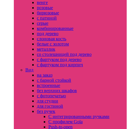
венге
розовые
бирюзовые
с патиной
серые
комбинированные
под дерево
слоновая кость
белые с золотом
металлик
со столешницей под дерево
с фартуком под дерево
с фартуком под кирпич
Вид
на заказ
с барной стойкой
встроенные
без верхних шкафов
с фотопечатью
для студии
для гостиной
без ручек
С интегрированными ручками
С профилем Gola
Push-to-open