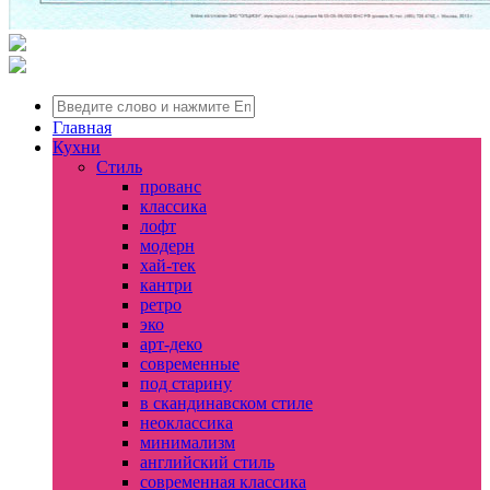
Главная
Кухни
Стиль
прованс
классика
лофт
модерн
хай-тек
кантри
ретро
эко
арт-деко
современные
под старину
в скандинавском стиле
неоклассика
минимализм
английский стиль
современная классика