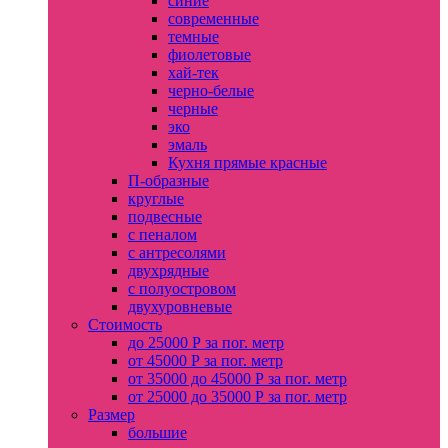
синие
современные
темные
фиолетовые
хай-тек
черно-белые
черные
эко
эмаль
Кухня прямые красные
П-образные
круглые
подвесные
с пеналом
с антресолями
двухрядные
с полуостровом
двухуровневые
Стоимость
до 25000 Р за пог. метр
от 45000 Р за пог. метр
от 35000 до 45000 Р за пог. метр
от 25000 до 35000 Р за пог. метр
Размер
большие