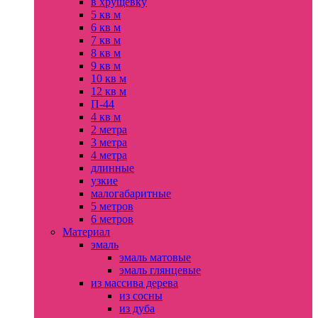
в хрущевку
5 кв м
6 кв м
7 кв м
8 кв м
9 кв м
10 кв м
12 кв м
П-44
4 кв м
2 метра
3 метра
4 метра
длинные
узкие
малогабаритные
5 метров
6 метров
Материал
эмаль
эмаль матовые
эмаль глянцевые
из массива дерева
из сосны
из дуба