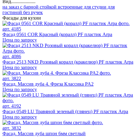
Вид....................
на заказ
с барной стойкой
встроенные
для студии
для
гостиной
без ручек
Фасады для кухни
арт. 4185
Фасад 0561 COR Красный (коралл) PF пластик Arpa
Цена по запросу
арт. 4086
Фасад 2513 NKD Розовый коралл (кракелюр) PF пластик Arpa
Цена по запросу
арт. 3822
Фасад. Массив дуба 4. Фреза Классика PA2
Цена по запросу
арт. 4192
Фасад 0549 LU Травяной зеленый (глянец) PF пластик Arpa
Цена по запросу
арт. 3832
Фасад. Массив дуба шпон 6мм светлый