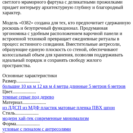
светлого мраморного фартука с деликатными прожилками
придает интерьеру архитектурную глубину и благородный
характер.
Модель «0382» создана для тех, кто предпочитает сдержанную
роскошь и безупречный функционал. Продуманная
эргономика с удобным расположением варочной панели и
встроенной техникой превращает ежедневные ритуалы в
процесс истинного созидания. Вместительные антресоли,
образующие единую плоскость со стеной, обеспечивают
колоссальный объем для хранения, позволяя поддерживать
идеальный порядок и сохранять свободу жилого
пространства.
Основные характеристики
Размер....................
большие
10 кв м
12 кв м
4 метра
длинные
5 метров
6 метров
Цвет....................
темные
серые
под дерево
Материал....................
из ЛДСП
из МДФ
пластик
матовые
пленка ПВХ
шпон
Стиль....................
модерн
хай-тек
современные
минимализм
Форма....................
угловые
с пеналом
с антресолями