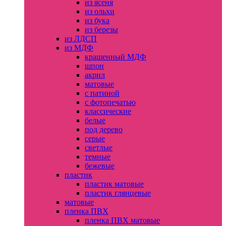
из ясеня
из ольхи
из бука
из березы
из ЛДСП
из МДФ
крашенный МДФ
шпон
акрил
матовые
с патиной
с фотопечатью
классические
белые
под дерево
серые
светлые
темные
бежевые
пластик
пластик матовые
пластик глянцевые
матовые
пленка ПВХ
пленка ПВХ матовые