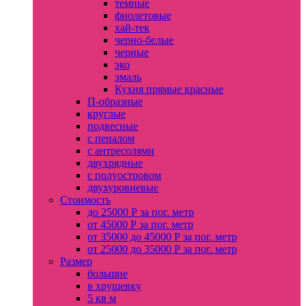
темные
фиолетовые
хай-тек
черно-белые
черные
эко
эмаль
Кухня прямые красные
П-образные
круглые
подвесные
с пеналом
с антресолями
двухрядные
с полуостровом
двухуровневые
Стоимость
до 25000 Р за пог. метр
от 45000 Р за пог. метр
от 35000 до 45000 Р за пог. метр
от 25000 до 35000 Р за пог. метр
Размер
большие
в хрущевку
5 кв м