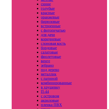
синие
голубые
красные
оранжевые
бирюзовые
встроенные
с фотопечатью
для дачи
коричневые
слоновая кость
бордовые
салатовые
фиолетовые
венге
зебрано
под дерево
металлик
с патиной
комбинированные
в хрущевку
П-44
с островом
акриловые
пленка ПВХ