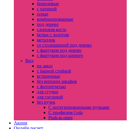
бирюзовые
с патиной
серые
комбинированные
под дерево
слоновая кость
белые с золотом
металлик
со столешницей под дерево
с фартуком под дерево
с фартуком под кирпич
Вид
на заказ
с барной стойкой
встроенные
без верхних шкафов
с фотопечатью
для студии
для гостиной
без ручек
С интегрированными ручками
С профилем Gola
Push-to-open
Акции
Онлайн расчет