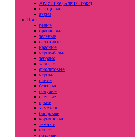
Alvic Luxe (Алвик Люкс)
глянцевые
акрил
Цвет
белые
оранжевые
зеленые
салатовые
красные
черно-белые
зебрано
желтые
фиолетовые
черные
синие
бежевые
голубые
светлые
яркие
хамелеон
бордовые
коричневые
темные
венге
розовые