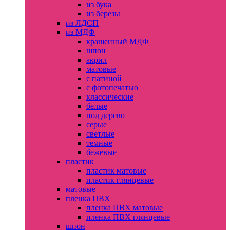
из бука
из березы
из ЛДСП
из МДФ
крашенный МДФ
шпон
акрил
матовые
с патиной
с фотопечатью
классические
белые
под дерево
серые
светлые
темные
бежевые
пластик
пластик матовые
пластик глянцевые
матовые
пленка ПВХ
пленка ПВХ матовые
пленка ПВХ глянцевые
шпон