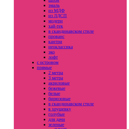
шпон
эмаль
из МДФ
из ЛДСП
модерн
хай-тек
в скандинавском стиле
прованс
кантри
неоклассика
эко
лофт
с островом
прямые
2 метра
3 метра
акриловые
бежевые
белые
бирюзовые
в скандинавском стиле
в хрущевку
голубые
для дачи
зеленые