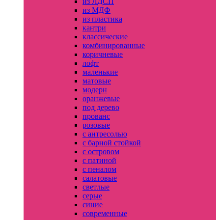
из ЛДСП
из МДФ
из пластика
кантри
классические
комбинированные
коричневые
лофт
маленькие
матовые
модерн
оранжевые
под дерево
прованс
розовые
с антресолью
с барной стойкой
с островом
с патиной
с пеналом
салатовые
светлые
серые
синие
современные