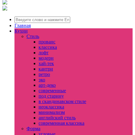
Главная
Кухни
Стиль
прованс
классика
лофт
модерн
хай-тек
кантри
ретро
эко
арт-деко
современные
под старину
в скандинавском стиле
неоклассика
минимализм
английский стиль
современная классика
Форма
угловые