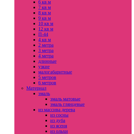
6 кв м
7 кв м
8 кв м
9 кв м
10 кв м
12 кв м
П-44
4 кв м
2 метра
3 метра
4 метра
длинные
узкие
малогабаритные
5 метров
6 метров
Материал
эмаль
эмаль матовые
эмаль глянцевые
из массива дерева
из сосны
из дуба
из ясеня
из ольхи