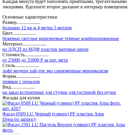
Каждая минута будет наполнять приятными, трогательными
эмоциями. Вдохните второе дыхание в интерьер помещения.
Основные характеристики
Размер....................
большие
12 кв м
4 метра
5 метров
Цвет....................
бежевые
светлые
коричневые
темные
комбинированные
Материал....................
из ЛДСП
из МДФ
пластик
матовые
шпон
Стоимость....................
от 25000 до 35000 Р за пог. метр
Стиль....................
лофт
модерн
хай-тек
эко
современные
минимализм
Форма....................
прямые
с пеналом
Вид....................
на заказ
встроенные
для студии
для гостиной
без ручек
Фасады для кухни
арт. 4207
Фасад 0509 LU Черный (глянец) PF пластик Arpa
Цена по запросу