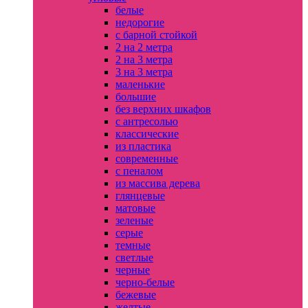
белые
недорогие
с барной стойкой
2 на 2 метра
2 на 3 метра
3 на 3 метра
маленькие
большие
без верхних шкафов
с антресолью
классические
из пластика
современные
с пеналом
из массива дерева
глянцевые
матовые
зеленые
серые
темные
светлые
черные
черно-белые
бежевые
желтые