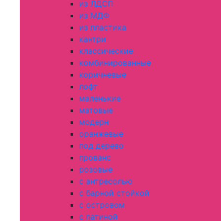
из ЛДСП
из МДФ
из пластика
кантри
классические
комбинированные
коричневые
лофт
маленькие
матовые
модерн
оранжевые
под дерево
прованс
розовые
с антресолью
с барной стойкой
с островом
с патиной