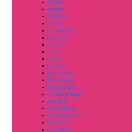
серые
темные
светлые
черные
черно-белые
бежевые
желтые
синие
голубые
красные
оранжевые
бирюзовые
встроенные
с фотопечатью
для дачи
коричневые
слоновая кость
бордовые
салатовые