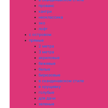
прованс
кантри
неоклассика
эко
лофт
с островом
прямые
2 метра
3 метра
акриловые
бежевые
белые
бирюзовые
в скандинавском стиле
в хрущевку
голубые
для дачи
зеленые