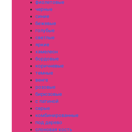
фиолетовые
черные
синие
бежевые
голубые
светлые
яркие
хамелеон
бордовые
коричневые
темные
венге
розовые
бирюзовые
с патиной
серые
комбинированные
под дерево
слоновая кость