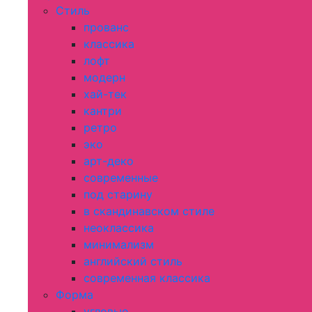
Стиль
прованс
классика
лофт
модерн
хай-тек
кантри
ретро
эко
арт-деко
современные
под старину
в скандинавском стиле
неоклассика
минимализм
английский стиль
современная классика
Форма
угловые