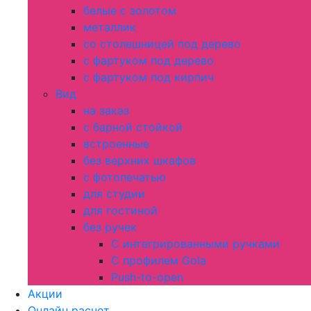
белые с золотом
металлик
со столешницей под дерево
с фартуком под дерево
с фартуком под кирпич
Вид
на заказ
с барной стойкой
встроенные
без верхних шкафов
с фотопечатью
для студии
для гостиной
без ручек
С интегрированными ручками
С профилем Gola
Push-to-open
Акции
Онлайн расчет