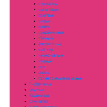
с пеналом
салатовые
светлые
серые
синие
современные
темные
фиолетовые
хай-тек
черно-белые
черные
эко
эмаль
Кухня прямые красные
П-образные
круглые
подвесные
с пеналом
с антресолями