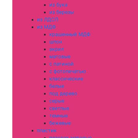
из бука
из березы
из ЛДСП
из МДФ
крашенный МДФ
шпон
акрил
матовые
с патиной
с фотопечатью
классические
белые
под дерево
серые
светлые
темные
бежевые
пластик
пластик матовые