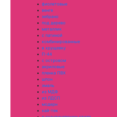
фиолетовые
венге
зебрано
под дерево
металлик
с патиной
комбинированные
в хрущевку
П-44
с островом
акриловые
пленка ПВХ
шпон
эмаль
из МДФ
из ЛДСП
модерн
хай-тек
в скандинавском стиле