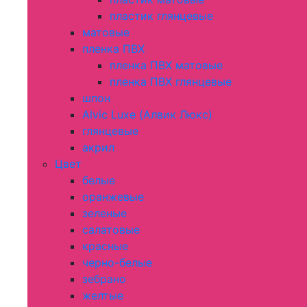
пластик глянцевые
матовые
пленка ПВХ
пленка ПВХ матовые
пленка ПВХ глянцевые
шпон
Alvic Luxe (Алвик Люкс)
глянцевые
акрил
Цвет
белые
оранжевые
зеленые
салатовые
красные
черно-белые
зебрано
желтые