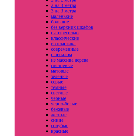
2 на 3 метра
3 на 3 метра
маленькие
большие
без верхних шкафов
с антресолью
классические
из пластика
современные
с пеналом
из массива дерева
глянцевые
матовые
зеленые
серые
темные
светлые
черные
черно-белые
бежевые
желтые
синие
голубые
красные