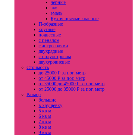
черные
эко
эмаль
Кухня прямые красные
П-образные
круглые
подвесные
с пеналом
с антресолями
двухрядные
с полуостровом
двухуровневые
Стоимость
до 25000 Р за пог. метр
от 45000 Р за пог. метр
от 35000 до 45000 Р за пог. метр
от 25000 до 35000 Р за пог. метр
Размер
большие
в хрущевку
5 кв м
6 кв м
7 кв м
8 кв м
9 кв м