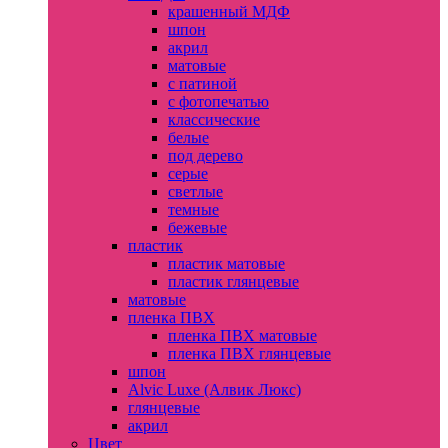
крашенный МДФ
шпон
акрил
матовые
с патиной
с фотопечатью
классические
белые
под дерево
серые
светлые
темные
бежевые
пластик
пластик матовые
пластик глянцевые
матовые
пленка ПВХ
пленка ПВХ матовые
пленка ПВХ глянцевые
шпон
Alvic Luxe (Алвик Люкс)
глянцевые
акрил
Цвет