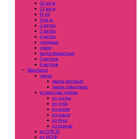
10 кв м
12 кв м
П-44
4 кв м
2 метра
3 метра
4 метра
длинные
узкие
малогабаритные
5 метров
6 метров
Материал
эмаль
эмаль матовые
эмаль глянцевые
из массива дерева
из сосны
из дуба
из ясеня
из ольхи
из бука
из березы
из ЛДСП
из МДФ