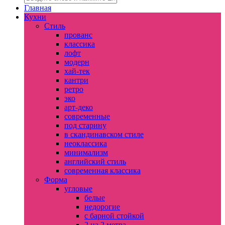
Главная
Кухни
Стиль
прованс
классика
лофт
модерн
хай-тек
кантри
ретро
эко
арт-деко
современные
под старину
в скандинавском стиле
неоклассика
минимализм
английский стиль
современная классика
Форма
угловые
белые
недорогие
с барной стойкой
2 на 2 метра