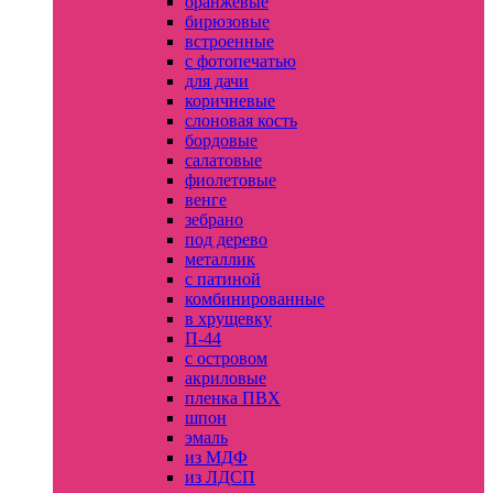
оранжевые
бирюзовые
встроенные
с фотопечатью
для дачи
коричневые
слоновая кость
бордовые
салатовые
фиолетовые
венге
зебрано
под дерево
металлик
с патиной
комбинированные
в хрущевку
П-44
с островом
акриловые
пленка ПВХ
шпон
эмаль
из МДФ
из ЛДСП