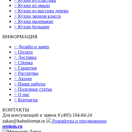
>
Кухни из пластика
>
Кухни из эмали
>
Кухни из массива дерева
>
Кухни эконом класса
>
Кухни маленькие
>
Кухни большие
ИНФОРМАЦИЯ
>
Дизайн и замер
>
Оплата
>
Доставка
>
Сборка
>
Гарантия
>
Рассрочка
>
Акции
>
Наши работы
>
Полезные статьи
>
О нас
>
Контакты
КОНТАКТЫ
Для консультаций и заявок
8
(495)
104-84-24
zakaz@kuhniformat.ru
Разработка и продвижение
sepium.ru