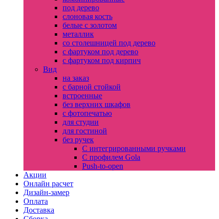
под дерево
слоновая кость
белые с золотом
металлик
со столешницей под дерево
с фартуком под дерево
с фартуком под кирпич
Вид
на заказ
с барной стойкой
встроенные
без верхних шкафов
с фотопечатью
для студии
для гостиной
без ручек
С интегрированными ручками
С профилем Gola
Push-to-open
Акции
Онлайн расчет
Дизайн-замер
Оплата
Доставка
Сборка