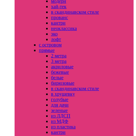
модерн
хай-тек
в скандинавском стиле
прованс
кантри
неоклассика
эко
лофт
с островом
прямые
2 метра
3 метра
акриловые
бежевые
белые
бирюзовые
в скандинавском стиле
в хрущевку
голубые
для дачи
зеленые
из ЛДСП
из МДФ
из пластика
кантри