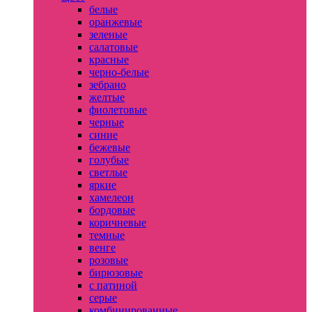
белые
оранжевые
зеленые
салатовые
красные
черно-белые
зебрано
желтые
фиолетовые
черные
синие
бежевые
голубые
светлые
яркие
хамелеон
бордовые
коричневые
темные
венге
розовые
бирюзовые
с патиной
серые
комбинированные