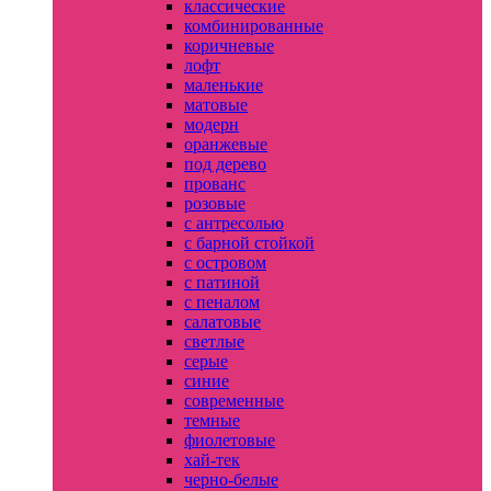
классические
комбинированные
коричневые
лофт
маленькие
матовые
модерн
оранжевые
под дерево
прованс
розовые
с антресолью
с барной стойкой
с островом
с патиной
с пеналом
салатовые
светлые
серые
синие
современные
темные
фиолетовые
хай-тек
черно-белые