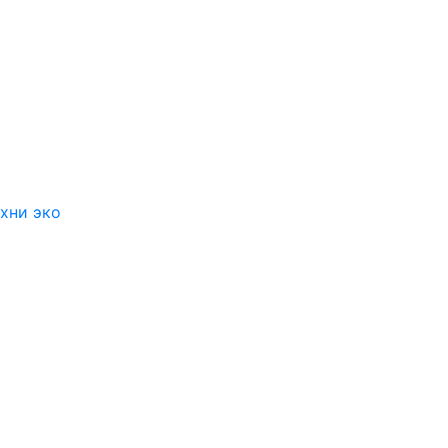
хни эко