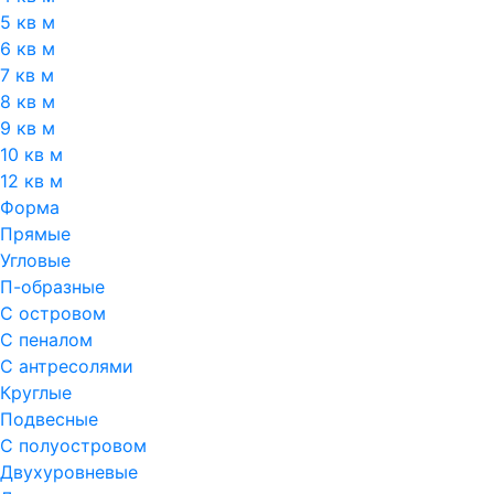
5 кв м
6 кв м
7 кв м
8 кв м
9 кв м
10 кв м
12 кв м
Форма
Прямые
Угловые
П-образные
С островом
С пеналом
С антресолями
Круглые
Подвесные
С полуостровом
Двухуровневые