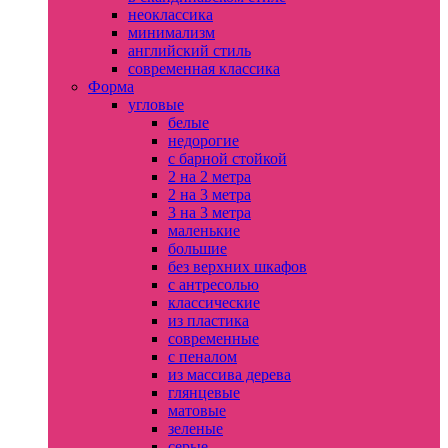
неоклассика
минимализм
английский стиль
современная классика
Форма
угловые
белые
недорогие
с барной стойкой
2 на 2 метра
2 на 3 метра
3 на 3 метра
маленькие
большие
без верхних шкафов
с антресолью
классические
из пластика
современные
с пеналом
из массива дерева
глянцевые
матовые
зеленые
серые