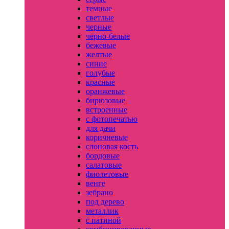
темные
светлые
черные
черно-белые
бежевые
желтые
синие
голубые
красные
оранжевые
бирюзовые
встроенные
с фотопечатью
для дачи
коричневые
слоновая кость
бордовые
салатовые
фиолетовые
венге
зебрано
под дерево
металлик
с патиной