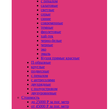
с пеналом
салатовые
светлые
серые
синие
современные
темные
фиолетовые
хай-тек
черно-белые
черные
эко
эмаль
Кухня прямые красные
П-образные
круглые
подвесные
с пеналом
с антресолями
двухрядные
с полуостровом
двухуровневые
Стоимость
до 25000 Р за пог. метр
от 45000 Р за пог. метр