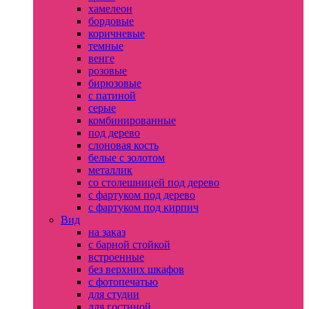
хамелеон
бордовые
коричневые
темные
венге
розовые
бирюзовые
с патиной
серые
комбинированные
под дерево
слоновая кость
белые с золотом
металлик
со столешницей под дерево
с фартуком под дерево
с фартуком под кирпич
Вид
на заказ
с барной стойкой
встроенные
без верхних шкафов
с фотопечатью
для студии
для гостиной