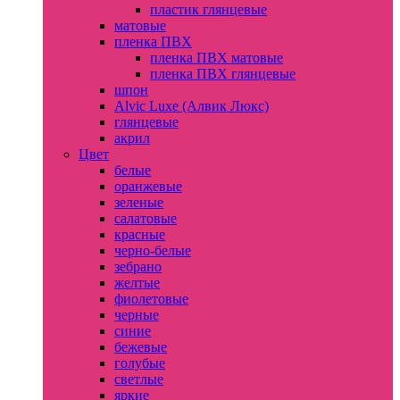
пластик глянцевые
матовые
пленка ПВХ
пленка ПВХ матовые
пленка ПВХ глянцевые
шпон
Alvic Luxe (Алвик Люкс)
глянцевые
акрил
Цвет
белые
оранжевые
зеленые
салатовые
красные
черно-белые
зебрано
желтые
фиолетовые
черные
синие
бежевые
голубые
светлые
яркие