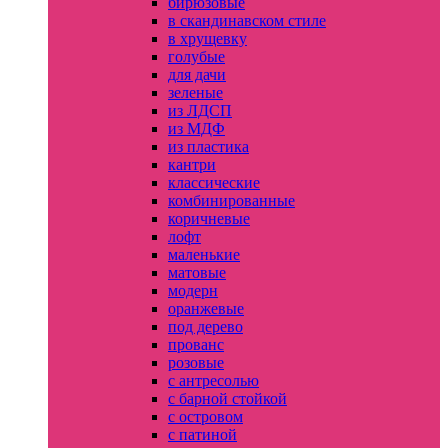
бирюзовые
в скандинавском стиле
в хрущевку
голубые
для дачи
зеленые
из ЛДСП
из МДФ
из пластика
кантри
классические
комбинированные
коричневые
лофт
маленькие
матовые
модерн
оранжевые
под дерево
прованс
розовые
с антресолью
с барной стойкой
с островом
с патиной