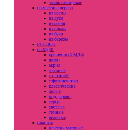
эмаль глянцевые
из массива дерева
из сосны
из дуба
из ясеня
из ольхи
из бука
из березы
из ЛДСП
из МДФ
крашенный МДФ
шпон
акрил
матовые
с патиной
с фотопечатью
классические
белые
под дерево
серые
светлые
темные
бежевые
пластик
пластик матовые