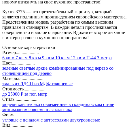
новому взглянуть на свое кухонное пространство!
Кухня 3775 — это презентабельный гарнитур, который
является подлинным произведением европейского мастерства.
Представленная модель разработана по самым высоким
правилам и стандартам. В каждой детали прослеживается
совершенство и милое очарование. Вдохните второе дыхание
в интерьер своего кухонного пространства!
Основные характеристики
Размер....................
6 кв м
7 кв м
8 кв м
9 кв м
10 кв м
12 кв м
П-44
3 метра
Цвет....................
зеленые
светлые
яркие
комбинированные
под дерево
со
столешницей под дерево
Материал....................
эмаль
из ЛДСП
из МДФ
глянцевые
Стоимость....................
до 25000 Р за пог. метр
Стиль....................
модерн
хай-тек
эко
современные
в скандинавском стиле
минимализм
современная классика
Форма....................
угловые
с пеналом
с антресолями
двухуровневые
Вид....................