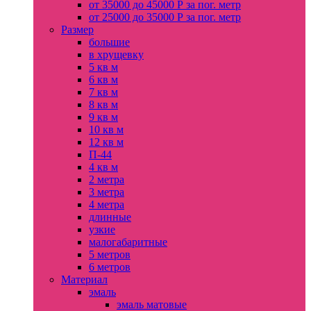
от 35000 до 45000 Р за пог. метр
от 25000 до 35000 Р за пог. метр
Размер
большие
в хрущевку
5 кв м
6 кв м
7 кв м
8 кв м
9 кв м
10 кв м
12 кв м
П-44
4 кв м
2 метра
3 метра
4 метра
длинные
узкие
малогабаритные
5 метров
6 метров
Материал
эмаль
эмаль матовые