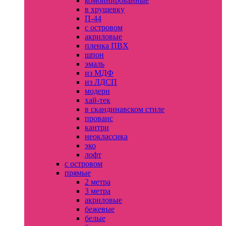
комбинированные
в хрущевку
П-44
с островом
акриловые
пленка ПВХ
шпон
эмаль
из МДФ
из ЛДСП
модерн
хай-тек
в скандинавском стиле
прованс
кантри
неоклассика
эко
лофт
с островом
прямые
2 метра
3 метра
акриловые
бежевые
белые