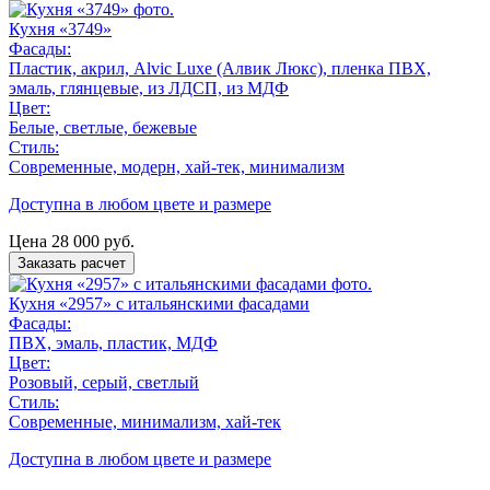
Кухня «3749»
Фасады:
Пластик, акрил, Alvic Luxe (Алвик Люкс), пленка ПВХ,
эмаль, глянцевые, из ЛДСП, из МДФ
Цвет:
Белые, светлые, бежевые
Стиль:
Современные, модерн, хай-тек, минимализм
Доступна в любом цвете и размере
Цена
28 000
руб.
Заказать расчет
Кухня «2957» с итальянскими фасадами
Фасады:
ПВХ, эмаль, пластик, МДФ
Цвет:
Розовый, серый, светлый
Стиль:
Современные, минимализм, хай-тек
Доступна в любом цвете и размере