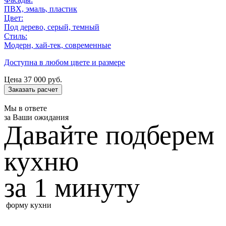
ПВХ, эмаль, пластик
Цвет:
Под дерево, серый, темный
Стиль:
Модерн, хай-тек, современные
Доступна в любом цвете и размере
Цена
37 000
руб.
Заказать расчет
Мы в ответе
за Ваши ожидания
Давайте подберем
кухню
за 1 минуту
форму кухни