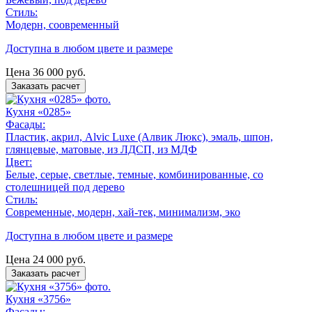
Стиль:
Модерн, соовременный
Доступна в любом цвете и размере
Цена
36 000
руб.
Заказать расчет
Кухня «0285»
Фасады:
Пластик, акрил, Alvic Luxe (Алвик Люкс), эмаль, шпон,
глянцевые, матовые, из ЛДСП, из МДФ
Цвет:
Белые, серые, светлые, темные, комбинированные, со
столешницей под дерево
Стиль:
Современные, модерн, хай-тек, минимализм, эко
Доступна в любом цвете и размере
Цена
24 000
руб.
Заказать расчет
Кухня «3756»
Фасады: