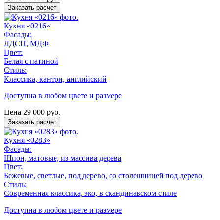
Заказать расчет
Кухня «0216»
Фасады:
ЛДСП, МДФ
Цвет:
Белая с патиной
Стиль:
Классика, кантри, английский
Доступна в любом цвете и размере
Цена
29 000
руб.
Заказать расчет
Кухня «0283»
Фасады:
Шпон, матовые, из массива дерева
Цвет:
Бежевые, светлые, под дерево, со столешницей под дерево
Стиль:
Современная классика, эко, в скандинавском стиле
Доступна в любом цвете и размере