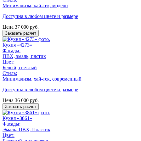
Минимализм, хай-тек, модерн
Доступна в любом цвете и размере
Цена
37 000
руб.
Заказать расчет
Кухня «4273»
Фасады:
ПВХ, эмаль, плстик
Цвет:
Белый, светлый
Стиль:
Минимализм, хай-тек, современный
Доступна в любом цвете и размере
Цена
36 000
руб.
Заказать расчет
Кухня «3861»
Фасады:
Эмаль, ПВХ, Пластик
Цвет:
Бежевый, под дерево