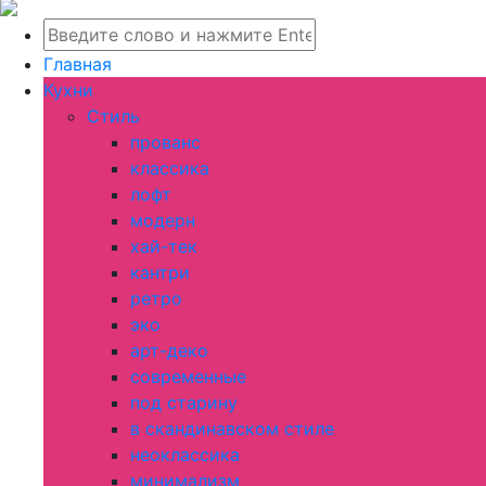
Главная
Кухни
Стиль
прованс
классика
лофт
модерн
хай-тек
кантри
ретро
эко
арт-деко
современные
под старину
в скандинавском стиле
неоклассика
минимализм