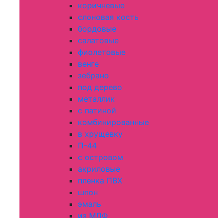
коричневые
слоновая кость
бордовые
салатовые
фиолетовые
венге
зебрано
под дерево
металлик
с патиной
комбинированные
в хрущевку
П-44
с островом
акриловые
пленка ПВХ
шпон
эмаль
из МДФ