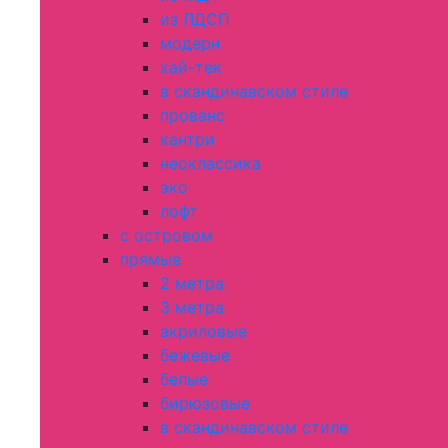
из ЛДСП
модерн
хай-тек
в скандинавском стиле
прованс
кантри
неоклассика
эко
лофт
с островом
прямые
2 метра
3 метра
акриловые
бежевые
белые
бирюзовые
в скандинавском стиле