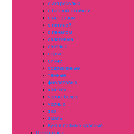
с антресолью
с барной стойкой
с островом
с патиной
с пеналом
салатовые
светлые
серые
синие
современные
темные
фиолетовые
хай-тек
черно-белые
черные
эко
эмаль
Кухня прямые красные
П-образные