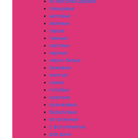
из массива дерева
глянцевые
матовые
зеленые
серые
темные
светлые
черные
черно-белые
бежевые
желтые
синие
голубые
красные
оранжевые
бирюзовые
встроенные
с фотопечатью
для дачи