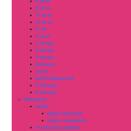
8 кв м
9 кв м
10 кв м
12 кв м
П-44
4 кв м
2 метра
3 метра
4 метра
длинные
узкие
малогабаритные
5 метров
6 метров
Материал
эмаль
эмаль матовые
эмаль глянцевые
из массива дерева