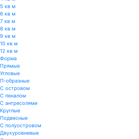
5 кв м
6 кв м
7 кв м
8 кв м
9 кв м
10 кв м
12 кв м
Форма
Прямые
Угловые
П-образные
С островом
С пеналом
С антресолями
Круглые
Подвесные
С полуостровом
Двухуровневые