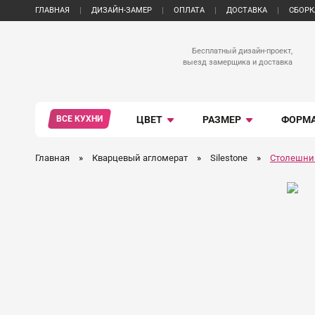
ГЛАВНАЯ
ДИЗАЙН-ЗАМЕР
ОПЛАТА
ДОСТАВКА
СБОРК
Бесплатный дизайн-проект,
выезд замерщика и доставка
ВСЕ КУХНИ
ЦВЕТ
РАЗМЕР
ФОРМ
Главная
»
Кварцевый агломерат
»
Silestone
»
Столешниц