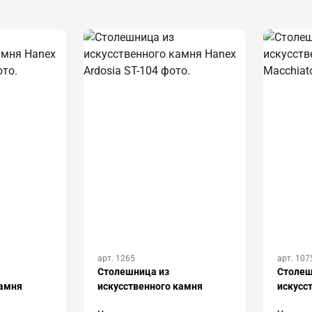
арт. 1265
арт. 107
Столешница из
Столеш
камня
искусственного камня
искусс
D-009
Hanex Ardosia ST-104
Macs M