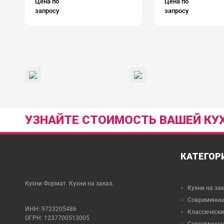
Цена по
Цена по
запросу
запросу
УЗНАЙТЕ СТОИМОСТЬ ВАШЕЙ КУХ
КАТЕГОР
Кухни Формат. Кухни на заказ.
>
Кухни на за
>
Современные
ИНН: 9723205486
>
Классически
ОГРН: 1237700513005