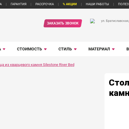
А
ГАРАНТИЯ
РАССРОЧКА
% АКЦИИ
НАШИ РАБОТЫ
ПОЛЕЗ
ул. Братиславская,
ЗАКАЗАТЬ ЗВОНОК
А
СТОИМОСТЬ
СТИЛЬ
МАТЕРИАЛ
а из кварцевого камня Silestone River Bed
Стол
камн