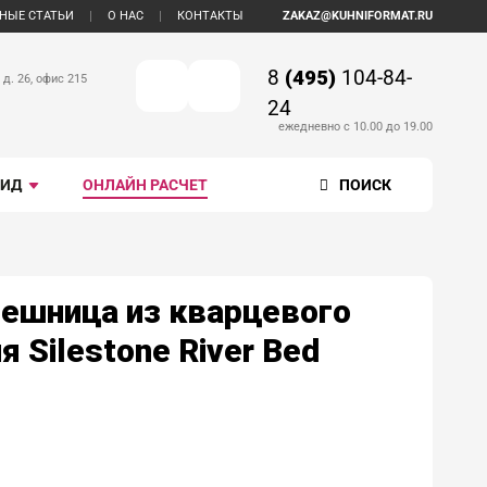
НЫЕ СТАТЬИ
О НАС
КОНТАКТЫ
ZAKAZ@KUHNIFORMAT.RU
8
(495)
104-84-
 д. 26, офис 215
24
ежедневно с 10.00 до 19.00
ВИД
ОНЛАЙН РАСЧЕТ
ПОИСК
ешница из кварцевого
я Silestone River Bed