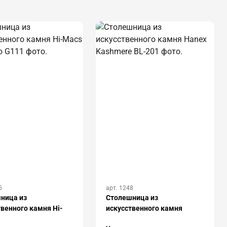
5
арт. 1248
ница из
Столешница из
твенного камня Hi-
искусственного камня
acchiato G111
Hanex Kashmere BL-201