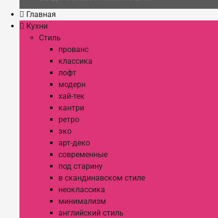
Главная
Кухни
Стиль
прованс
классика
лофт
модерн
хай-тек
кантри
ретро
эко
арт-деко
современные
под старину
в скандинавском стиле
неоклассика
минимализм
английский стиль