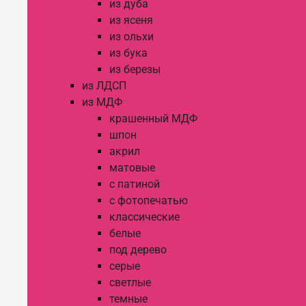
из дуба
из ясеня
из ольхи
из бука
из березы
из ЛДСП
из МДФ
крашенный МДФ
шпон
акрил
матовые
с патиной
с фотопечатью
классические
белые
под дерево
серые
светлые
темные