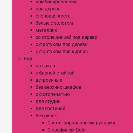
комбинированные
под дерево
слоновая кость
белые с золотом
металлик
со столешницей под дерево
с фартуком под дерево
с фартуком под кирпич
Вид
на заказ
с барной стойкой
встроенные
без верхних шкафов
с фотопечатью
для студии
для гостиной
без ручек
С интегрированными ручками
С профилем Gola