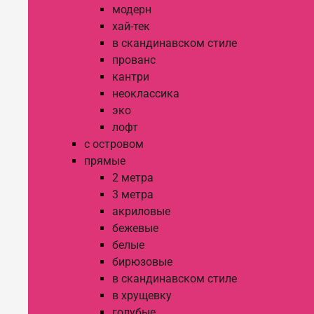
модерн
хай-тек
в скандинавском стиле
прованс
кантри
неоклассика
эко
лофт
с островом
прямые
2 метра
3 метра
акриловые
бежевые
белые
бирюзовые
в скандинавском стиле
в хрущевку
голубые