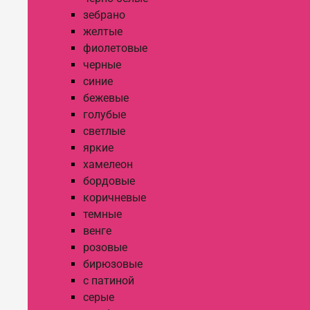
зебрано
желтые
фиолетовые
черные
синие
бежевые
голубые
светлые
яркие
хамелеон
бордовые
коричневые
темные
венге
розовые
бирюзовые
с патиной
серые