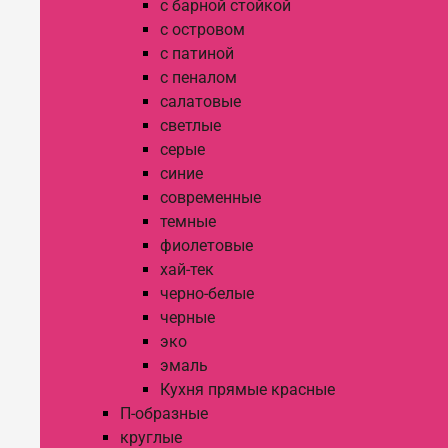
с барной стойкой
с островом
с патиной
с пеналом
салатовые
светлые
серые
синие
современные
темные
фиолетовые
хай-тек
черно-белые
черные
эко
эмаль
Кухня прямые красные
П-образные
круглые