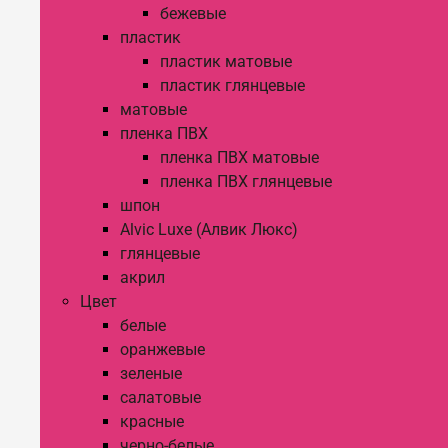
бежевые
пластик
пластик матовые
пластик глянцевые
матовые
пленка ПВХ
пленка ПВХ матовые
пленка ПВХ глянцевые
шпон
Alvic Luxe (Алвик Люкс)
глянцевые
акрил
Цвет
белые
оранжевые
зеленые
салатовые
красные
черно-белые