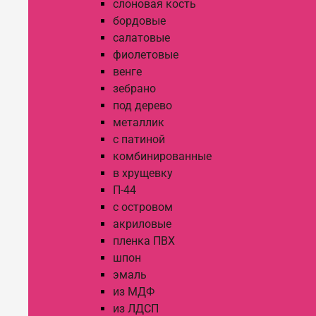
слоновая кость
бордовые
салатовые
фиолетовые
венге
зебрано
под дерево
металлик
с патиной
комбинированные
в хрущевку
П-44
с островом
акриловые
пленка ПВХ
шпон
эмаль
из МДФ
из ЛДСП