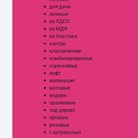
для дачи
зеленые
из ЛДСП
из МДФ
из пластика
кантри
классические
комбинированные
коричневые
лофт
маленькие
матовые
модерн
оранжевые
под дерево
прованс
розовые
с антресолью