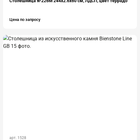
Столешница №226М 244х2.6х60 см, ЛДСП, цвет террадо
Цена по запросу
арт. 1528