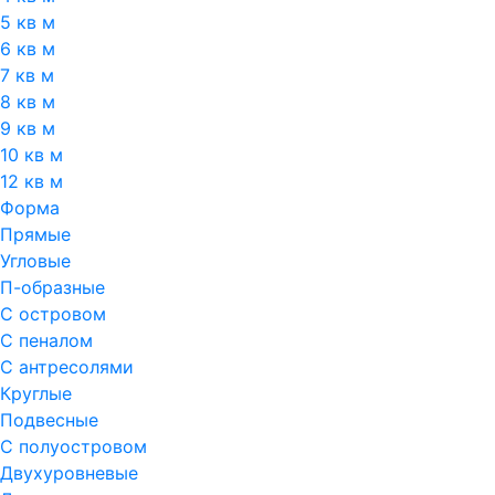
5 кв м
6 кв м
7 кв м
8 кв м
9 кв м
10 кв м
12 кв м
Форма
Прямые
Угловые
П-образные
С островом
С пеналом
С антресолями
Круглые
Подвесные
С полуостровом
Двухуровневые