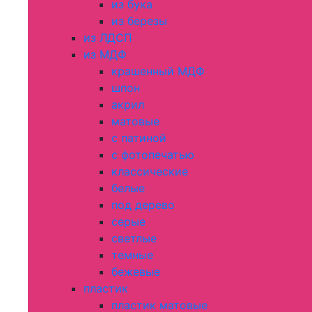
из бука
из березы
из ЛДСП
из МДФ
крашенный МДФ
шпон
акрил
матовые
с патиной
с фотопечатью
классические
белые
под дерево
серые
светлые
темные
бежевые
пластик
пластик матовые