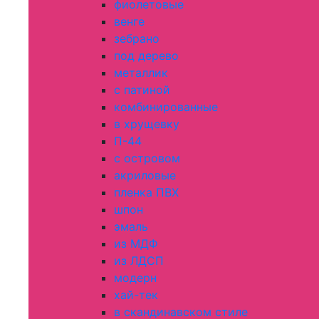
фиолетовые
венге
зебрано
под дерево
металлик
с патиной
комбинированные
в хрущевку
П-44
с островом
акриловые
пленка ПВХ
шпон
эмаль
из МДФ
из ЛДСП
модерн
хай-тек
в скандинавском стиле