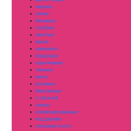
черные
синие
бежевые
голубые
светлые
яркие
хамелеон
бордовые
коричневые
темные
венге
розовые
бирюзовые
с патиной
серые
комбинированные
под дерево
слоновая кость