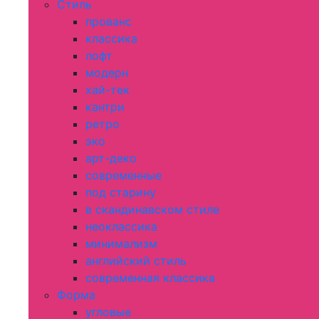
Стиль
прованс
классика
лофт
модерн
хай-тек
кантри
ретро
эко
арт-деко
современные
под старину
в скандинавском стиле
неоклассика
минимализм
английский стиль
современная классика
Форма
угловые