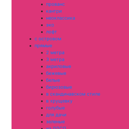
прованс
кантри
неоклассика
эко
лофт
с островом
прямые
2 метра
3 метра
акриловые
бежевые
белые
бирюзовые
в скандинавском стиле
в хрущевку
голубые
для дачи
зеленые
из ЛДСП