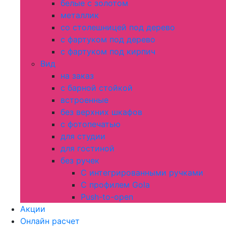
белые с золотом
металлик
со столешницей под дерево
с фартуком под дерево
с фартуком под кирпич
Вид
на заказ
с барной стойкой
встроенные
без верхних шкафов
с фотопечатью
для студии
для гостиной
без ручек
С интегрированными ручками
С профилем Gola
Push-to-open
Акции
Онлайн расчет