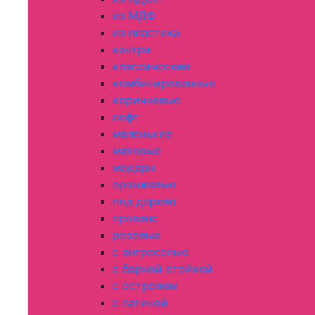
из МДФ
из пластика
кантри
классические
комбинированные
коричневые
лофт
маленькие
матовые
модерн
оранжевые
под дерево
прованс
розовые
с антресолью
с барной стойкой
с островом
с патиной