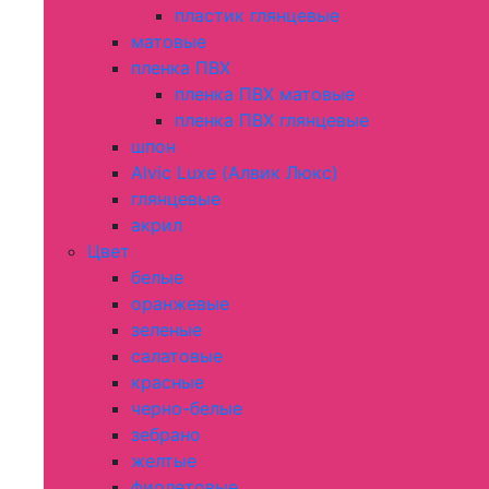
пластик глянцевые
матовые
пленка ПВХ
пленка ПВХ матовые
пленка ПВХ глянцевые
шпон
Alvic Luxe (Алвик Люкс)
глянцевые
акрил
Цвет
белые
оранжевые
зеленые
салатовые
красные
черно-белые
зебрано
желтые
фиолетовые