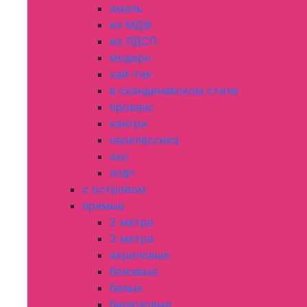
эмаль
из МДФ
из ЛДСП
модерн
хай-тек
в скандинавском стиле
прованс
кантри
неоклассика
эко
лофт
с островом
прямые
2 метра
3 метра
акриловые
бежевые
белые
бирюзовые