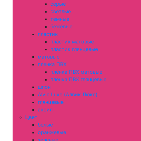
серые
светлые
темные
бежевые
пластик
пластик матовые
пластик глянцевые
матовые
пленка ПВХ
пленка ПВХ матовые
пленка ПВХ глянцевые
шпон
Alvic Luxe (Алвик Люкс)
глянцевые
акрил
Цвет
белые
оранжевые
зеленые