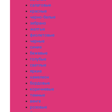
салатовые
красные
черно-белые
зебрано
желтые
фиолетовые
черные
синие
бежевые
голубые
светлые
яркие
хамелеон
бордовые
коричневые
темные
венге
розовые