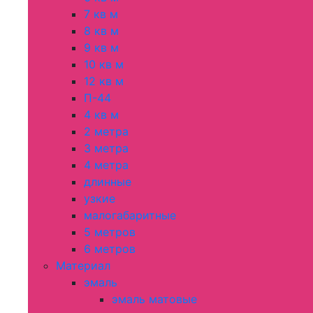
7 кв м
8 кв м
9 кв м
10 кв м
12 кв м
П-44
4 кв м
2 метра
3 метра
4 метра
длинные
узкие
малогабаритные
5 метров
6 метров
Материал
эмаль
эмаль матовые