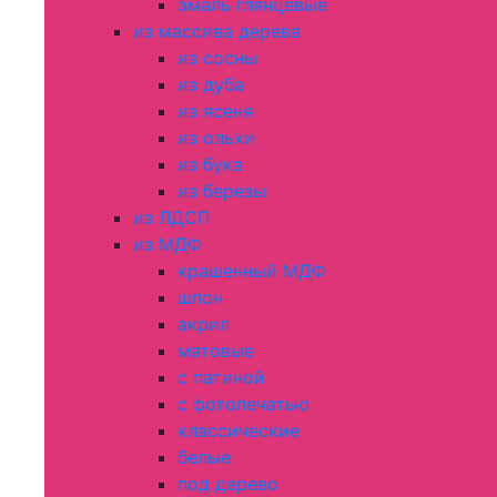
эмаль глянцевые
из массива дерева
из сосны
из дуба
из ясеня
из ольхи
из бука
из березы
из ЛДСП
из МДФ
крашенный МДФ
шпон
акрил
матовые
с патиной
с фотопечатью
классические
белые
под дерево