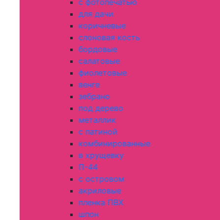
с фотопечатью
для дачи
коричневые
слоновая кость
бордовые
салатовые
фиолетовые
венге
зебрано
под дерево
металлик
с патиной
комбинированные
в хрущевку
П-44
с островом
акриловые
пленка ПВХ
шпон