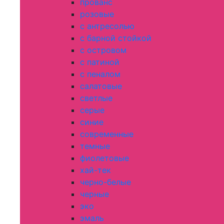
прованс
розовые
с антресолью
с барной стойкой
с островом
с патиной
с пеналом
салатовые
светлые
серые
синие
современные
темные
фиолетовые
хай-тек
черно-белые
черные
эко
эмаль