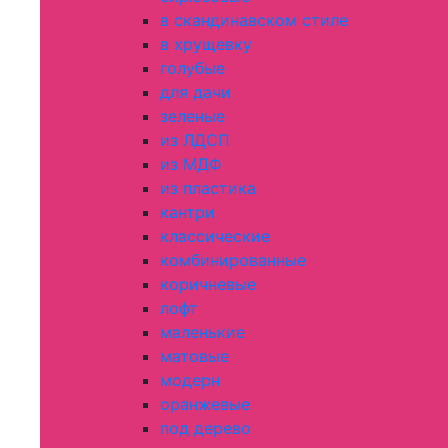
в скандинавском стиле
в хрущевку
голубые
для дачи
зеленые
из ЛДСП
из МДФ
из пластика
кантри
классические
комбинированные
коричневые
лофт
маленькие
матовые
модерн
оранжевые
под дерево