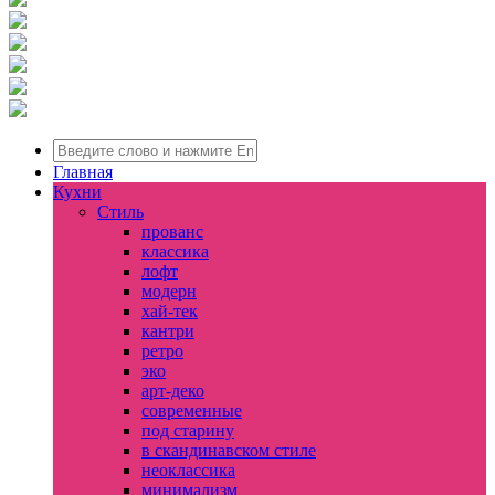
Главная
Кухни
Стиль
прованс
классика
лофт
модерн
хай-тек
кантри
ретро
эко
арт-деко
современные
под старину
в скандинавском стиле
неоклассика
минимализм