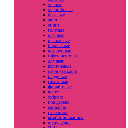
черные
черно-белые
бежевые
желтые
синие
голубые
красные
оранжевые
бирюзовые
встроенные
с фотопечатью
для дачи
коричневые
слоновая кость
бордовые
салатовые
фиолетовые
венге
зебрано
под дерево
металлик
с патиной
комбинированные
в хрущевку
П-44