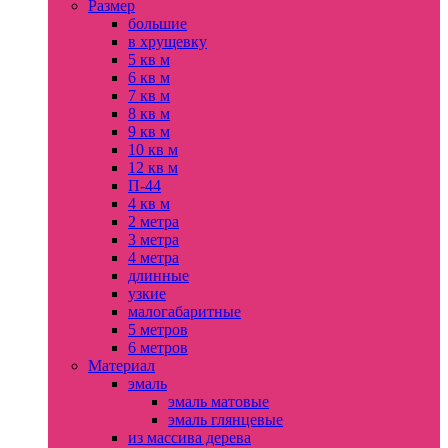
Размер
большие
в хрущевку
5 кв м
6 кв м
7 кв м
8 кв м
9 кв м
10 кв м
12 кв м
П-44
4 кв м
2 метра
3 метра
4 метра
длинные
узкие
малогабаритные
5 метров
6 метров
Материал
эмаль
эмаль матовые
эмаль глянцевые
из массива дерева