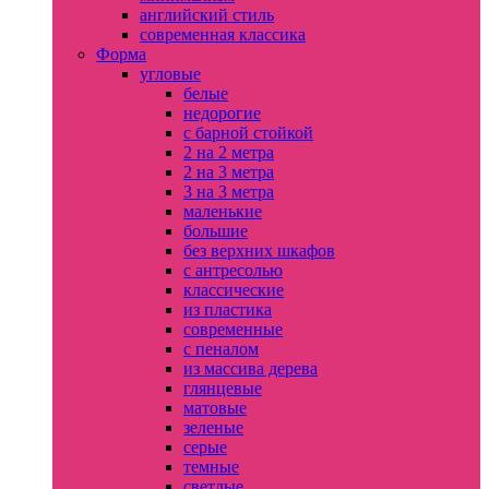
английский стиль
современная классика
Форма
угловые
белые
недорогие
с барной стойкой
2 на 2 метра
2 на 3 метра
3 на 3 метра
маленькие
большие
без верхних шкафов
с антресолью
классические
из пластика
современные
с пеналом
из массива дерева
глянцевые
матовые
зеленые
серые
темные
светлые