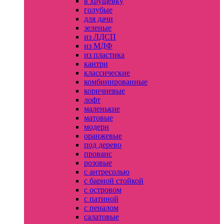
в хрущевку
голубые
для дачи
зеленые
из ЛДСП
из МДФ
из пластика
кантри
классические
комбинированные
коричневые
лофт
маленькие
матовые
модерн
оранжевые
под дерево
прованс
розовые
с антресолью
с барной стойкой
с островом
с патиной
с пеналом
салатовые