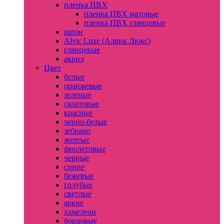
пленка ПВХ
пленка ПВХ матовые
пленка ПВХ глянцевые
шпон
Alvic Luxe (Алвик Люкс)
глянцевые
акрил
Цвет
белые
оранжевые
зеленые
салатовые
красные
черно-белые
зебрано
желтые
фиолетовые
черные
синие
бежевые
голубые
светлые
яркие
хамелеон
бордовые