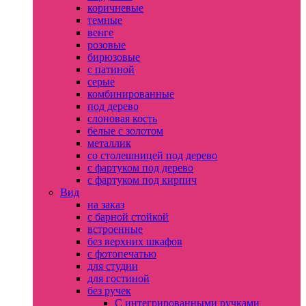
коричневые
темные
венге
розовые
бирюзовые
с патиной
серые
комбинированные
под дерево
слоновая кость
белые с золотом
металлик
со столешницей под дерево
с фартуком под дерево
с фартуком под кирпич
Вид
на заказ
с барной стойкой
встроенные
без верхних шкафов
с фотопечатью
для студии
для гостиной
без ручек
С интегрированными ручками