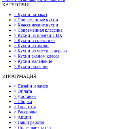
КАТЕГОРИИ
>
Кухни на заказ
>
Современные кухни
>
Классические кухни
>
Современная классика
>
Кухни из пленки ПВХ
>
Кухни из пластика
>
Кухни из эмали
>
Кухни из массива дерева
>
Кухни эконом класса
>
Кухни маленькие
>
Кухни большие
ИНФОРМАЦИЯ
>
Дизайн и замер
>
Оплата
>
Доставка
>
Сборка
>
Гарантия
>
Рассрочка
>
Акции
>
Наши работы
>
Полезные статьи