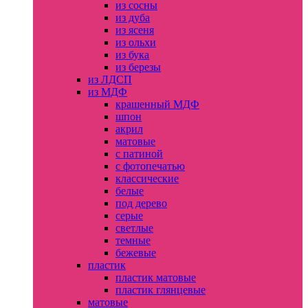
из сосны
из дуба
из ясеня
из ольхи
из бука
из березы
из ЛДСП
из МДФ
крашенный МДФ
шпон
акрил
матовые
с патиной
с фотопечатью
классические
белые
под дерево
серые
светлые
темные
бежевые
пластик
пластик матовые
пластик глянцевые
матовые