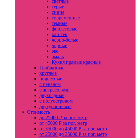
светлые
серые
синие
современные
темные
фиолетовые
хай-тек
черно-белые
черные
эко
эмаль
Кухня прямые красные
П-образные
круглые
подвесные
с пеналом
с антресолями
двухрядные
с полуостровом
двухуровневые
Стоимость
до 25000 Р за пог. метр
от 45000 Р за пог. метр
от 35000 до 45000 Р за пог. метр
от 25000 до 35000 Р за пог. метр