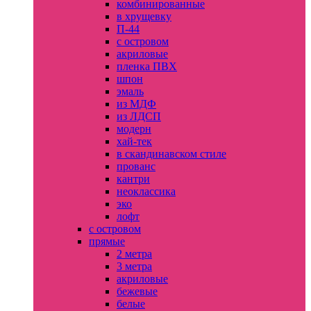
комбинированные
в хрущевку
П-44
с островом
акриловые
пленка ПВХ
шпон
эмаль
из МДФ
из ЛДСП
модерн
хай-тек
в скандинавском стиле
прованс
кантри
неоклассика
эко
лофт
с островом
прямые
2 метра
3 метра
акриловые
бежевые
белые