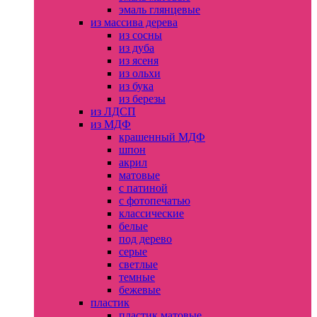
эмаль глянцевые
из массива дерева
из сосны
из дуба
из ясеня
из ольхи
из бука
из березы
из ЛДСП
из МДФ
крашенный МДФ
шпон
акрил
матовые
с патиной
с фотопечатью
классические
белые
под дерево
серые
светлые
темные
бежевые
пластик
пластик матовые