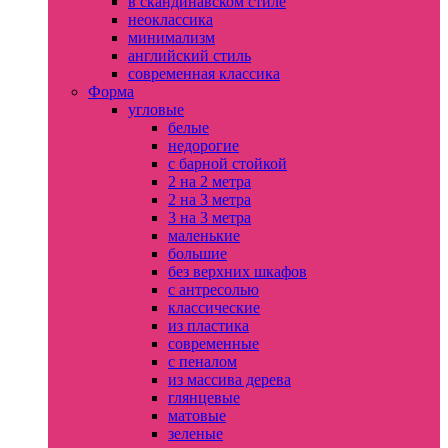
в скандинавском стиле
неоклассика
минимализм
английский стиль
современная классика
Форма
угловые
белые
недорогие
с барной стойкой
2 на 2 метра
2 на 3 метра
3 на 3 метра
маленькие
большие
без верхних шкафов
с антресолью
классические
из пластика
современные
с пеналом
из массива дерева
глянцевые
матовые
зеленые