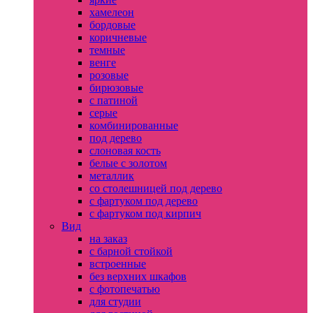
хамелеон
бордовые
коричневые
темные
венге
розовые
бирюзовые
с патиной
серые
комбинированные
под дерево
слоновая кость
белые с золотом
металлик
со столешницей под дерево
с фартуком под дерево
с фартуком под кирпич
Вид
на заказ
с барной стойкой
встроенные
без верхних шкафов
с фотопечатью
для студии