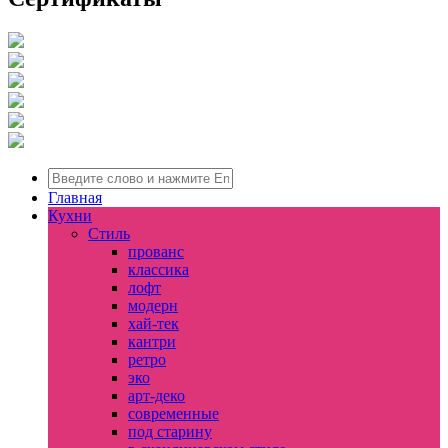
Главная
Кухни
Стиль
прованс
классика
лофт
модерн
хай-тек
кантри
ретро
эко
арт-деко
современные
под старину