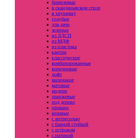
бирюзовые
в скандинавском стиле
в хрущевку
голубые
для дачи
зеленые
из ЛДСП
из МДФ
из пластика
кантри
классические
комбинированные
коричневые
лофт
маленькие
матовые
модерн
оранжевые
под дерево
прованс
розовые
с антресолью
с барной стойкой
с островом
с патиной