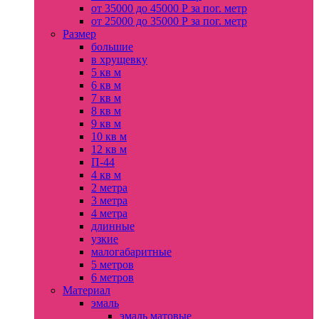
от 35000 до 45000 Р за пог. метр
от 25000 до 35000 Р за пог. метр
Размер
большие
в хрущевку
5 кв м
6 кв м
7 кв м
8 кв м
9 кв м
10 кв м
12 кв м
П-44
4 кв м
2 метра
3 метра
4 метра
длинные
узкие
малогабаритные
5 метров
6 метров
Материал
эмаль
эмаль матовые