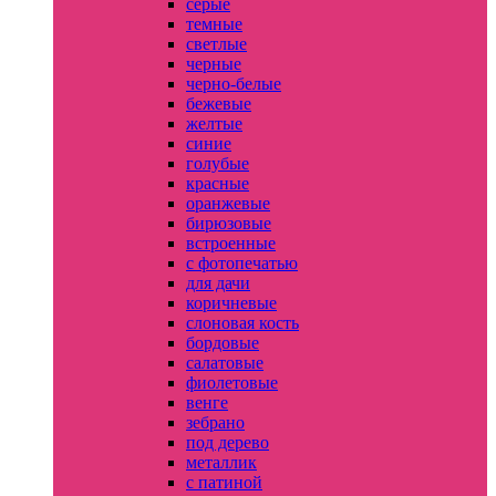
серые
темные
светлые
черные
черно-белые
бежевые
желтые
синие
голубые
красные
оранжевые
бирюзовые
встроенные
с фотопечатью
для дачи
коричневые
слоновая кость
бордовые
салатовые
фиолетовые
венге
зебрано
под дерево
металлик
с патиной