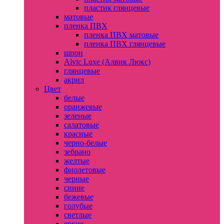
пластик глянцевые
матовые
пленка ПВХ
пленка ПВХ матовые
пленка ПВХ глянцевые
шпон
Alvic Luxe (Алвик Люкс)
глянцевые
акрил
Цвет
белые
оранжевые
зеленые
салатовые
красные
черно-белые
зебрано
желтые
фиолетовые
черные
синие
бежевые
голубые
светлые
яркие