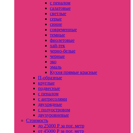
с пеналом
салатовые
светлые
серые
синие
современные
темные
фиолетовые
хай-тек
черно-белые
черные
эко
эмаль
Кухня прямые красные
П-образные
круглые
подвесные
с пеналом
с антресолями
двухрядные
с полуостровом
двухуровневые
Стоимость
до 25000 Р за пог. метр
от 45000 Р за пог. метр