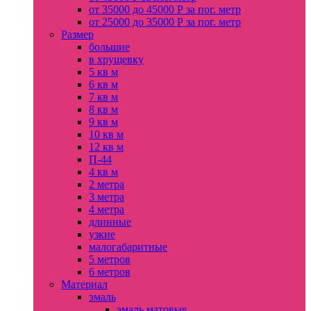
от 35000 до 45000 Р за пог. метр
от 25000 до 35000 Р за пог. метр
Размер
большие
в хрущевку
5 кв м
6 кв м
7 кв м
8 кв м
9 кв м
10 кв м
12 кв м
П-44
4 кв м
2 метра
3 метра
4 метра
длинные
узкие
малогабаритные
5 метров
6 метров
Материал
эмаль
эмаль матовые