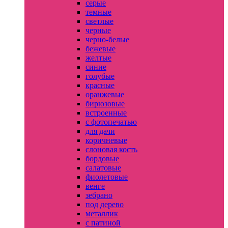
серые
темные
светлые
черные
черно-белые
бежевые
желтые
синие
голубые
красные
оранжевые
бирюзовые
встроенные
с фотопечатью
для дачи
коричневые
слоновая кость
бордовые
салатовые
фиолетовые
венге
зебрано
под дерево
металлик
с патиной