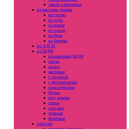
эмаль глянцевые
из массива дерева
из сосны
из дуба
из ясеня
из ольхи
из бука
из березы
из ЛДСП
из МДФ
крашенный МДФ
шпон
акрил
матовые
с патиной
с фотопечатью
классические
белые
под дерево
серые
светлые
темные
бежевые
пластик
пластик матовые