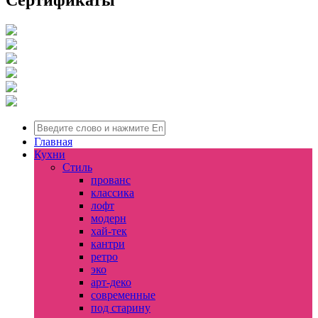
Главная
Кухни
Стиль
прованс
классика
лофт
модерн
хай-тек
кантри
ретро
эко
арт-деко
современные
под старину