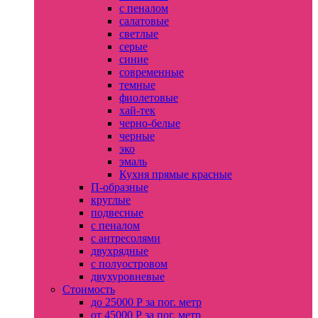
с пеналом
салатовые
светлые
серые
синие
современные
темные
фиолетовые
хай-тек
черно-белые
черные
эко
эмаль
Кухня прямые красные
П-образные
круглые
подвесные
с пеналом
с антресолями
двухрядные
с полуостровом
двухуровневые
Стоимость
до 25000 Р за пог. метр
от 45000 Р за пог. метр