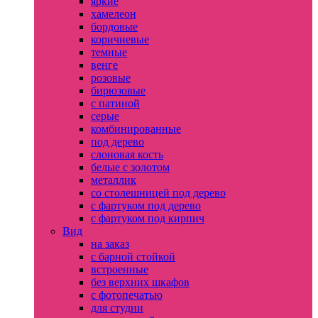
яркие
хамелеон
бордовые
коричневые
темные
венге
розовые
бирюзовые
с патиной
серые
комбинированные
под дерево
слоновая кость
белые с золотом
металлик
со столешницей под дерево
с фартуком под дерево
с фартуком под кирпич
Вид
на заказ
с барной стойкой
встроенные
без верхних шкафов
с фотопечатью
для студии