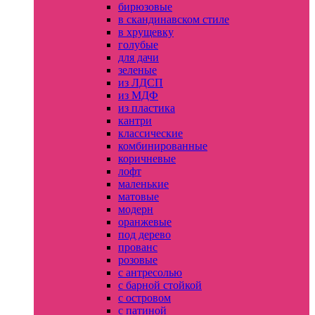
бирюзовые
в скандинавском стиле
в хрущевку
голубые
для дачи
зеленые
из ЛДСП
из МДФ
из пластика
кантри
классические
комбинированные
коричневые
лофт
маленькие
матовые
модерн
оранжевые
под дерево
прованс
розовые
с антресолью
с барной стойкой
с островом
с патиной