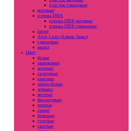
пластик глянцевые
матовые
пленка ПВХ
пленка ПВХ матовые
пленка ПВХ глянцевые
шпон
Alvic Luxe (Алвик Люкс)
глянцевые
акрил
Цвет
белые
оранжевые
зеленые
салатовые
красные
черно-белые
зебрано
желтые
фиолетовые
черные
синие
бежевые
голубые
светлые