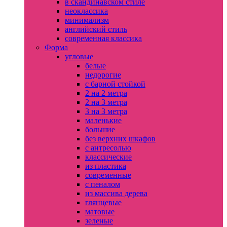
в скандинавском стиле
неоклассика
минимализм
английский стиль
современная классика
Форма
угловые
белые
недорогие
с барной стойкой
2 на 2 метра
2 на 3 метра
3 на 3 метра
маленькие
большие
без верхних шкафов
с антресолью
классические
из пластика
современные
с пеналом
из массива дерева
глянцевые
матовые
зеленые