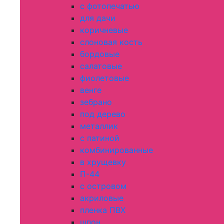
с фотопечатью
для дачи
коричневые
слоновая кость
бордовые
салатовые
фиолетовые
венге
зебрано
под дерево
металлик
с патиной
комбинированные
в хрущевку
П-44
с островом
акриловые
пленка ПВХ
шпон