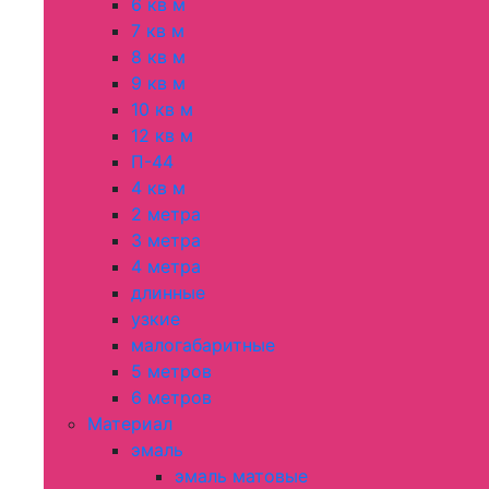
6 кв м
7 кв м
8 кв м
9 кв м
10 кв м
12 кв м
П-44
4 кв м
2 метра
3 метра
4 метра
длинные
узкие
малогабаритные
5 метров
6 метров
Материал
эмаль
эмаль матовые