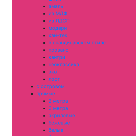
эмаль
из МДФ
из ЛДСП
модерн
хай-тек
в скандинавском стиле
прованс
кантри
неоклассика
эко
лофт
с островом
прямые
2 метра
3 метра
акриловые
бежевые
белые