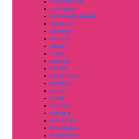
современные
с пеналом
из массива дерева
глянцевые
матовые
зеленые
серые
темные
светлые
черные
черно-белые
бежевые
желтые
синие
голубые
красные
оранжевые
бирюзовые
встроенные