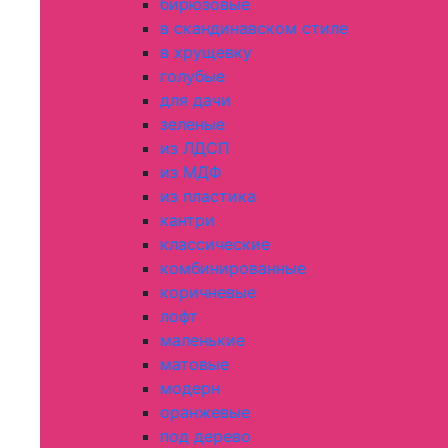
бирюзовые
в скандинавском стиле
в хрущевку
голубые
для дачи
зеленые
из ЛДСП
из МДФ
из пластика
кантри
классические
комбинированные
коричневые
лофт
маленькие
матовые
модерн
оранжевые
под дерево