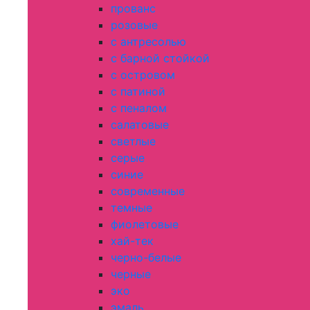
прованс
розовые
с антресолью
с барной стойкой
с островом
с патиной
с пеналом
салатовые
светлые
серые
синие
современные
темные
фиолетовые
хай-тек
черно-белые
черные
эко
эмаль