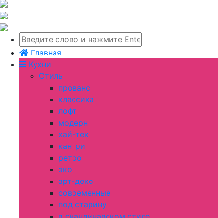
Главная
Кухни
Стиль
прованс
классика
лофт
модерн
хай-тек
кантри
ретро
эко
арт-деко
современные
под старину
в скандинавском стиле