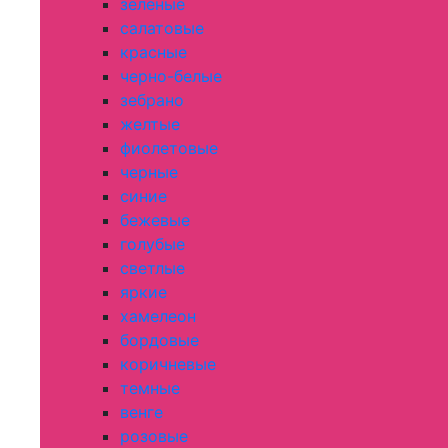
зеленые
салатовые
красные
черно-белые
зебрано
желтые
фиолетовые
черные
синие
бежевые
голубые
светлые
яркие
хамелеон
бордовые
коричневые
темные
венге
розовые