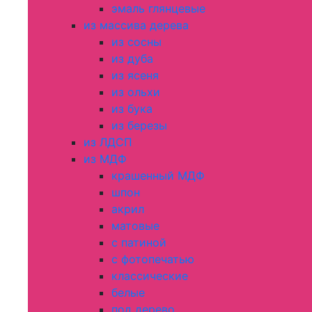
эмаль глянцевые
из массива дерева
из сосны
из дуба
из ясеня
из ольхи
из бука
из березы
из ЛДСП
из МДФ
крашенный МДФ
шпон
акрил
матовые
с патиной
с фотопечатью
классические
белые
под дерево