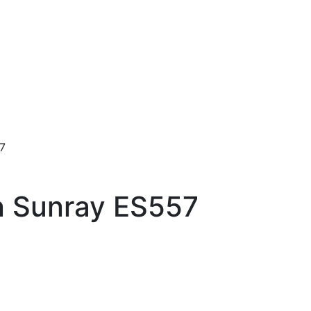
7
n Sunray ES557