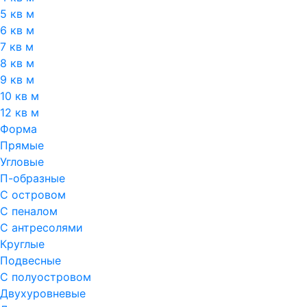
5 кв м
6 кв м
7 кв м
8 кв м
9 кв м
10 кв м
12 кв м
Форма
Прямые
Угловые
П-образные
С островом
С пеналом
С антресолями
Круглые
Подвесные
С полуостровом
Двухуровневые