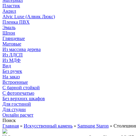
Материал
Пластик
Акрил
Alvic Luxe (Алвик Люкс)
Пленка ПВХ
Эмаль
Шпон
Глянцевые
Матовые
Из массива дерева
Из ЛДСП
Из МДФ
Вид
Без ручек
На заказ
Встроенные
С барной стойкой
С фотопечатью
Без верхних шкафов
Для гостиной
Для студии
Онлайн расчет
Поиск
Главная
»
Искусственный камень
»
Samsung Staron
»
Столешниц