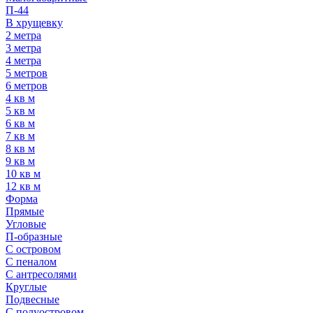
П-44
В хрущевку
2 метра
3 метра
4 метра
5 метров
6 метров
4 кв м
5 кв м
6 кв м
7 кв м
8 кв м
9 кв м
10 кв м
12 кв м
Форма
Прямые
Угловые
П-образные
С островом
С пеналом
С антресолями
Круглые
Подвесные
С полуостровом