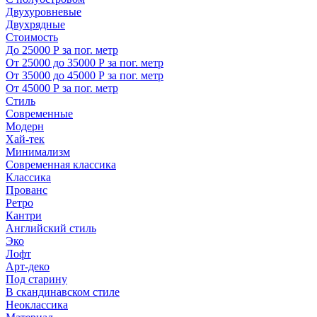
Двухуровневые
Двухрядные
Стоимость
До 25000 Р за пог. метр
От 25000 до 35000 Р за пог. метр
От 35000 до 45000 Р за пог. метр
От 45000 Р за пог. метр
Стиль
Современные
Модерн
Хай-тек
Минимализм
Современная классика
Классика
Прованс
Ретро
Кантри
Английский стиль
Эко
Лофт
Арт-деко
Под старину
В скандинавском стиле
Неоклассика