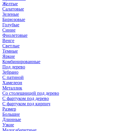
Желтые
Салатовые
Зеленые
Бирюзовые
Голубые
Синие
Фиолетовые
Венге
Светлые
Темные
Яркие
Комбинированные
Под дерево
Зебрано
С патиной
Хамелеон
Металлик
Со столешницей под дерево
С фартуком под дерево
С фартуком под кирпич
Размер
Большие
Длинные
Узкие
Малогабаритные