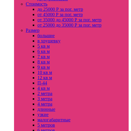
Стоимость
до 25000 Р за пог. метр
от 45000 Р за пог. метр
от 35000 до 45000 Р за пог. метр
от 25000 до 35000 Р за пог. метр
Размер
большие
в хрущевку
5 кв м
6 кв м
7 кв м
8 кв м
9 кв м
10 кв м
12 кв м
П-44
4 кв м
2 метра
3 метра
4 метра
длинные
узкие
малогабаритные
5 метров
6 метров