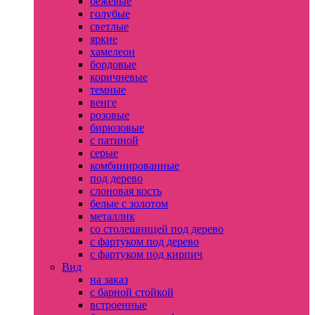
бежевые
голубые
светлые
яркие
хамелеон
бордовые
коричневые
темные
венге
розовые
бирюзовые
с патиной
серые
комбинированные
под дерево
слоновая кость
белые с золотом
металлик
со столешницей под дерево
с фартуком под дерево
с фартуком под кирпич
Вид
на заказ
с барной стойкой
встроенные