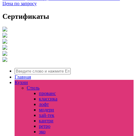
Цена по запросу
Сертификаты
Главная
Кухни
Стиль
прованс
классика
лофт
модерн
хай-тек
кантри
ретро
эко