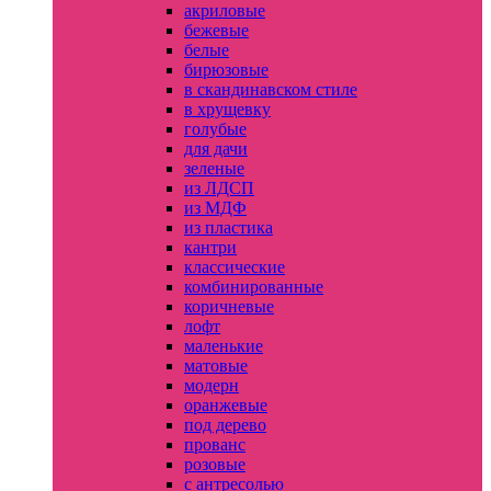
акриловые
бежевые
белые
бирюзовые
в скандинавском стиле
в хрущевку
голубые
для дачи
зеленые
из ЛДСП
из МДФ
из пластика
кантри
классические
комбинированные
коричневые
лофт
маленькие
матовые
модерн
оранжевые
под дерево
прованс
розовые
с антресолью