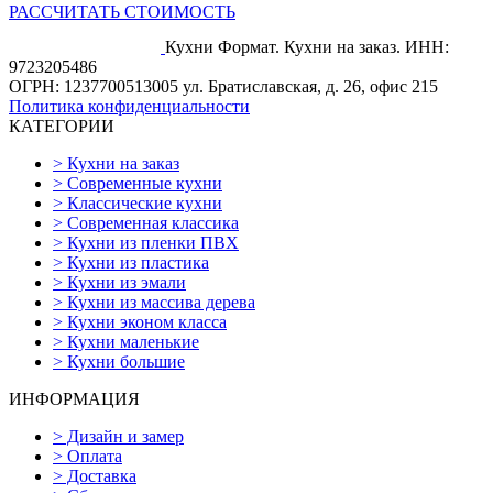
РАССЧИТАТЬ СТОИМОСТЬ
Кухни Формат. Кухни на заказ.
ИНН:
9723205486
ОГРН: 1237700513005
ул. Братиславская, д. 26, офис 215
Политика конфиденциальности
КАТЕГОРИИ
>
Кухни на заказ
>
Современные кухни
>
Классические кухни
>
Современная классика
>
Кухни из пленки ПВХ
>
Кухни из пластика
>
Кухни из эмали
>
Кухни из массива дерева
>
Кухни эконом класса
>
Кухни маленькие
>
Кухни большие
ИНФОРМАЦИЯ
>
Дизайн и замер
>
Оплата
>
Доставка