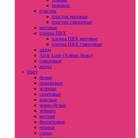
бежевые
пластик
пластик матовые
пластик глянцевые
матовые
пленка ПВХ
пленка ПВХ матовые
пленка ПВХ глянцевые
шпон
Alvic Luxe (Алвик Люкс)
глянцевые
акрил
Цвет
белые
оранжевые
зеленые
салатовые
красные
черно-белые
зебрано
желтые
фиолетовые
черные
синие