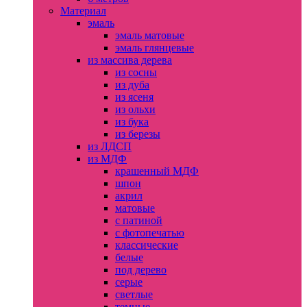
Материал
эмаль
эмаль матовые
эмаль глянцевые
из массива дерева
из сосны
из дуба
из ясеня
из ольхи
из бука
из березы
из ЛДСП
из МДФ
крашенный МДФ
шпон
акрил
матовые
с патиной
с фотопечатью
классические
белые
под дерево
серые
светлые
темные