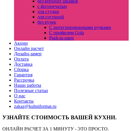
без верхних шкафов
с фотопечатью
для студии
для гостиной
без ручек
С интегрированными ручками
С профилем Gola
Push-to-open
Акции
Онлайн расчет
Дизайн-замер
Оплата
Доставка
Сборка
Гарантия
Рассрочка
Наши работы
Полезные статьи
О нас
Контакты
zakaz@kuhniformat.ru
УЗНАЙТЕ СТОИМОСТЬ ВАШЕЙ КУХНИ.
ОНЛАЙН РАСЧЕТ ЗА 1 МИНУТУ - ЭТО ПРОСТО.