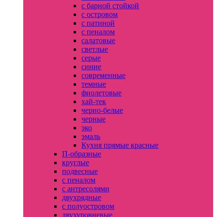
с барной стойкой
с островом
с патиной
с пеналом
салатовые
светлые
серые
синие
современные
темные
фиолетовые
хай-тек
черно-белые
черные
эко
эмаль
Кухня прямые красные
П-образные
круглые
подвесные
с пеналом
с антресолями
двухрядные
с полуостровом
двухуровневые