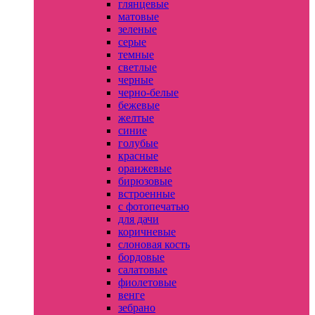
глянцевые
матовые
зеленые
серые
темные
светлые
черные
черно-белые
бежевые
желтые
синие
голубые
красные
оранжевые
бирюзовые
встроенные
с фотопечатью
для дачи
коричневые
слоновая кость
бордовые
салатовые
фиолетовые
венге
зебрано