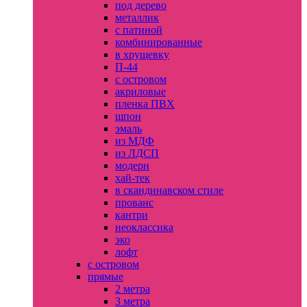
под дерево
металлик
с патиной
комбинированные
в хрущевку
П-44
с островом
акриловые
пленка ПВХ
шпон
эмаль
из МДФ
из ЛДСП
модерн
хай-тек
в скандинавском стиле
прованс
кантри
неоклассика
эко
лофт
с островом
прямые
2 метра
3 метра