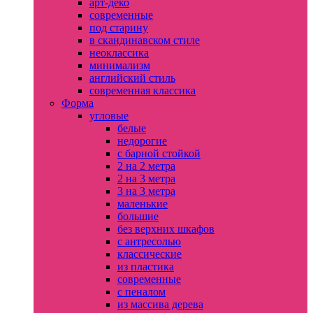
арт-деко
современные
под старину
в скандинавском стиле
неоклассика
минимализм
английский стиль
современная классика
Форма
угловые
белые
недорогие
с барной стойкой
2 на 2 метра
2 на 3 метра
3 на 3 метра
маленькие
большие
без верхних шкафов
с антресолью
классические
из пластика
современные
с пеналом
из массива дерева