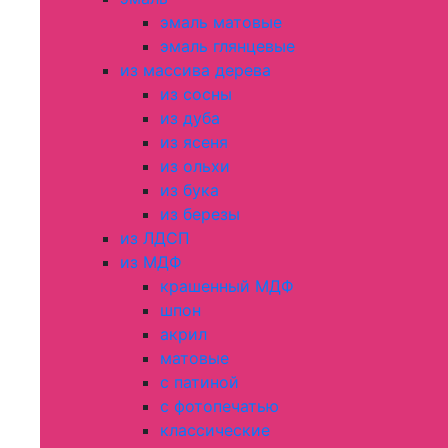
эмаль матовые
эмаль глянцевые
из массива дерева
из сосны
из дуба
из ясеня
из ольхи
из бука
из березы
из ЛДСП
из МДФ
крашенный МДФ
шпон
акрил
матовые
с патиной
с фотопечатью
классические