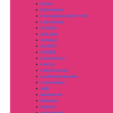
белые
бирюзовые
в скандинавском стиле
в хрущевку
голубые
для дачи
зеленые
из ЛДСП
из МДФ
из пластика
кантри
классические
комбинированные
коричневые
лофт
маленькие
матовые
модерн
оранжевые