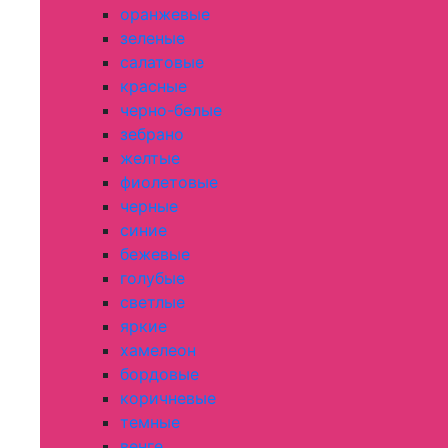
оранжевые
зеленые
салатовые
красные
черно-белые
зебрано
желтые
фиолетовые
черные
синие
бежевые
голубые
светлые
яркие
хамелеон
бордовые
коричневые
темные
венге