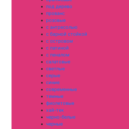
под дерево
прованс
розовые
с антресолью
с барной стойкой
с островом
с патиной
с пеналом
салатовые
светлые
серые
синие
современные
темные
фиолетовые
хай-тек
черно-белые
черные