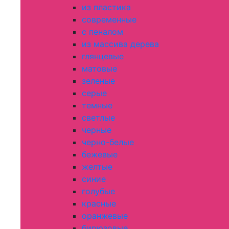
из пластика
современные
с пеналом
из массива дерева
глянцевые
матовые
зеленые
серые
темные
светлые
черные
черно-белые
бежевые
желтые
синие
голубые
красные
оранжевые
бирюзовые