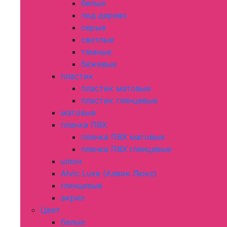
белые
под дерево
серые
светлые
темные
бежевые
пластик
пластик матовые
пластик глянцевые
матовые
пленка ПВХ
пленка ПВХ матовые
пленка ПВХ глянцевые
шпон
Alvic Luxe (Алвик Люкс)
глянцевые
акрил
Цвет
белые