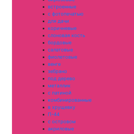
встроенные
с фотопечатью
для дачи
коричневые
слоновая кость
бордовые
салатовые
фиолетовые
венге
зебрано
под дерево
металлик
с патиной
комбинированные
в хрущевку
П-44
с островом
акриловые