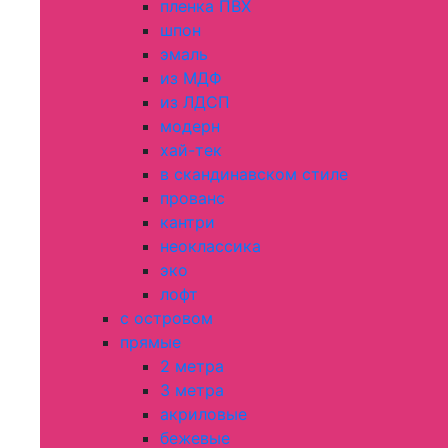
пленка ПВХ
шпон
эмаль
из МДФ
из ЛДСП
модерн
хай-тек
в скандинавском стиле
прованс
кантри
неоклассика
эко
лофт
с островом
прямые
2 метра
3 метра
акриловые
бежевые