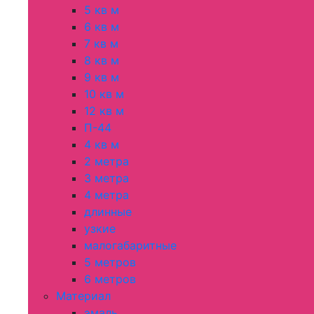
5 кв м
6 кв м
7 кв м
8 кв м
9 кв м
10 кв м
12 кв м
П-44
4 кв м
2 метра
3 метра
4 метра
длинные
узкие
малогабаритные
5 метров
6 метров
Материал
эмаль