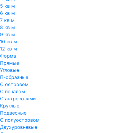
5 кв м
6 кв м
7 кв м
8 кв м
9 кв м
10 кв м
12 кв м
Форма
Прямые
Угловые
П-образные
С островом
С пеналом
С антресолями
Круглые
Подвесные
С полуостровом
Двухуровневые