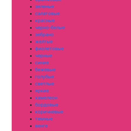
зеленые
салатовые
красные
черно-белые
зебрано
желтые
фиолетовые
черные
синие
бежевые
голубые
светлые
яркие
хамелеон
бордовые
коричневые
темные
венге