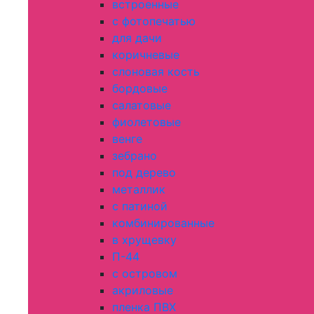
встроенные
с фотопечатью
для дачи
коричневые
слоновая кость
бордовые
салатовые
фиолетовые
венге
зебрано
под дерево
металлик
с патиной
комбинированные
в хрущевку
П-44
с островом
акриловые
пленка ПВХ