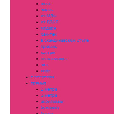
шпон
эмаль
из МДФ
из ЛДСП
модерн
хай-тек
в скандинавском стиле
прованс
кантри
неоклассика
эко
лофт
с островом
прямые
2 метра
3 метра
акриловые
бежевые
белые