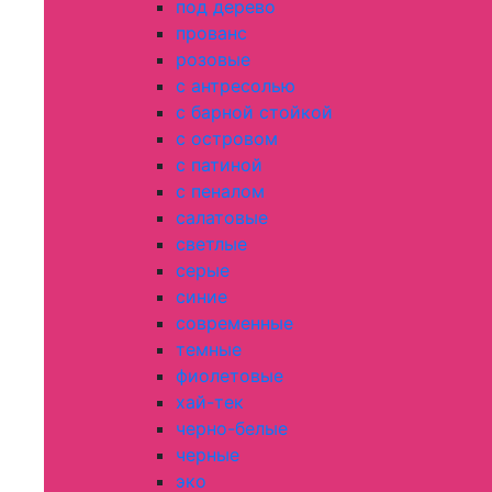
под дерево
прованс
розовые
с антресолью
с барной стойкой
с островом
с патиной
с пеналом
салатовые
светлые
серые
синие
современные
темные
фиолетовые
хай-тек
черно-белые
черные
эко