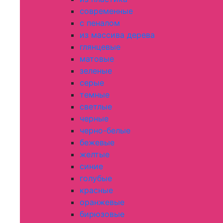
современные
с пеналом
из массива дерева
глянцевые
матовые
зеленые
серые
темные
светлые
черные
черно-белые
бежевые
желтые
синие
голубые
красные
оранжевые
бирюзовые