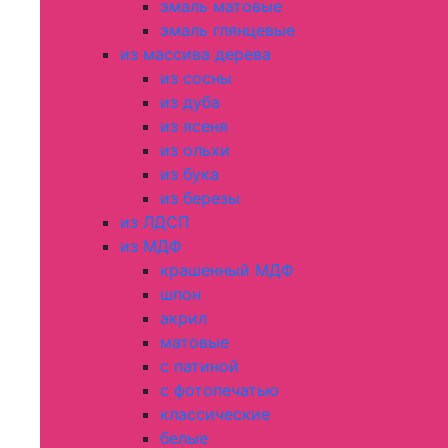
эмаль матовые
эмаль глянцевые
из массива дерева
из сосны
из дуба
из ясеня
из ольхи
из бука
из березы
из ЛДСП
из МДФ
крашенный МДФ
шпон
акрил
матовые
с патиной
с фотопечатью
классические
белые