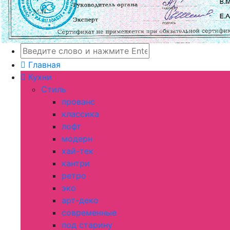
Главная
Кухни
Стиль
прованс
классика
лофт
модерн
хай-тек
кантри
ретро
эко
арт-деко
современные
под старину