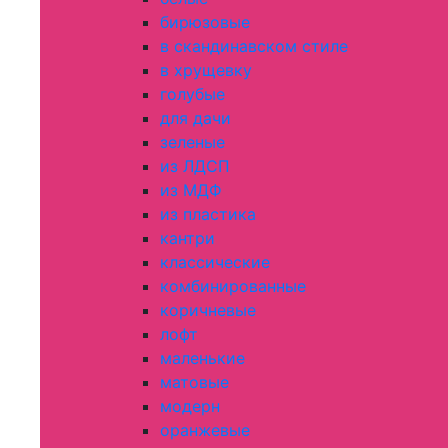
бирюзовые
в скандинавском стиле
в хрущевку
голубые
для дачи
зеленые
из ЛДСП
из МДФ
из пластика
кантри
классические
комбинированные
коричневые
лофт
маленькие
матовые
модерн
оранжевые