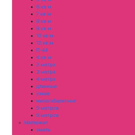
6 кв м
7 кв м
8 кв м
9 кв м
10 кв м
12 кв м
П-44
4 кв м
2 метра
3 метра
4 метра
длинные
узкие
малогабаритные
5 метров
6 метров
Материал
эмаль