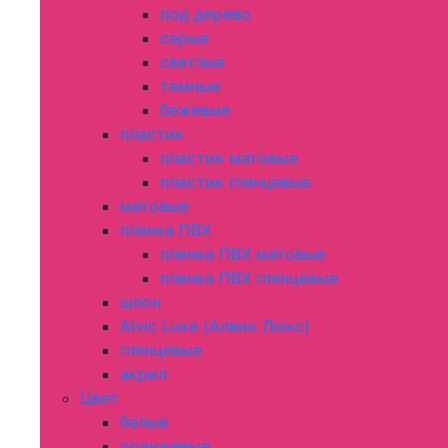
под дерево
серые
светлые
темные
бежевые
пластик
пластик матовые
пластик глянцевые
матовые
пленка ПВХ
пленка ПВХ матовые
пленка ПВХ глянцевые
шпон
Alvic Luxe (Алвик Люкс)
глянцевые
акрил
Цвет
белые
оранжевые