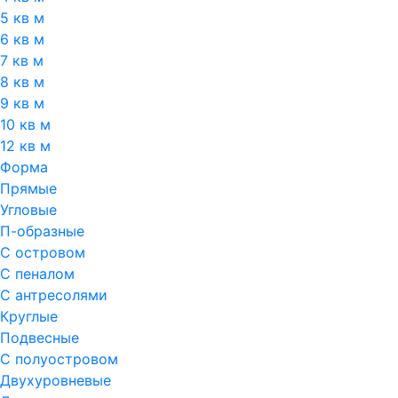
5 кв м
6 кв м
7 кв м
8 кв м
9 кв м
10 кв м
12 кв м
Форма
Прямые
Угловые
П-образные
С островом
С пеналом
С антресолями
Круглые
Подвесные
С полуостровом
Двухуровневые