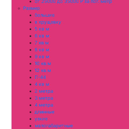
от 25000 до 35000 Р за пог. метр
Размер
большие
в хрущевку
5 кв м
6 кв м
7 кв м
8 кв м
9 кв м
10 кв м
12 кв м
П-44
4 кв м
2 метра
3 метра
4 метра
длинные
узкие
малогабаритные