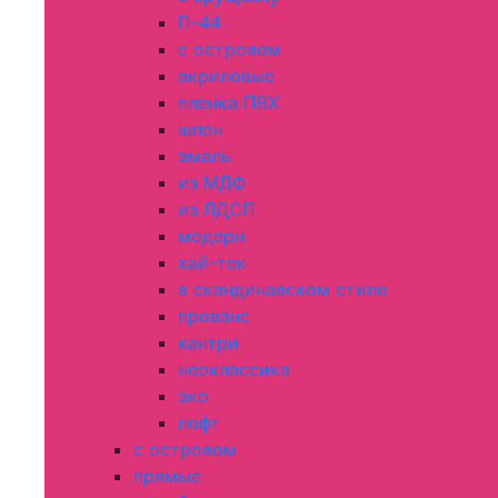
П-44
с островом
акриловые
пленка ПВХ
шпон
эмаль
из МДФ
из ЛДСП
модерн
хай-тек
в скандинавском стиле
прованс
кантри
неоклассика
эко
лофт
с островом
прямые