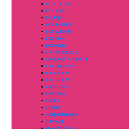
маленькие
матовые
модерн
оранжевые
под дерево
прованс
розовые
с антресолью
с барной стойкой
с островом
с патиной
с пеналом
салатовые
светлые
серые
синие
современные
темные
фиолетовые