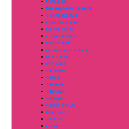
большие
без верхних шкафов
с антресолью
классические
из пластика
современные
с пеналом
из массива дерева
глянцевые
матовые
зеленые
серые
темные
светлые
черные
черно-белые
бежевые
желтые
синие