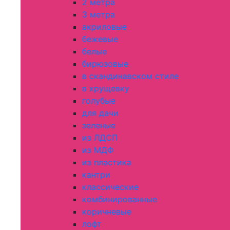
2 метра
3 метра
акриловые
бежевые
белые
бирюзовые
в скандинавском стиле
в хрущевку
голубые
для дачи
зеленые
из ЛДСП
из МДФ
из пластика
кантри
классические
комбинированные
коричневые
лофт