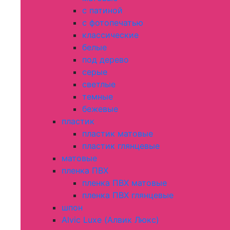
с патиной
с фотопечатью
классические
белые
под дерево
серые
светлые
темные
бежевые
пластик
пластик матовые
пластик глянцевые
матовые
пленка ПВХ
пленка ПВХ матовые
пленка ПВХ глянцевые
шпон
Alvic Luxe (Алвик Люкс)