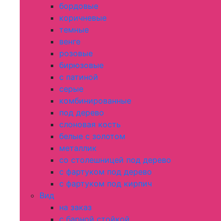
бордовые
коричневые
темные
венге
розовые
бирюзовые
с патиной
серые
комбинированные
под дерево
слоновая кость
белые с золотом
металлик
со столешницей под дерево
с фартуком под дерево
с фартуком под кирпич
Вид
на заказ
с барной стойкой