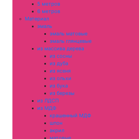
5 метров
6 метров
Материал
эмаль
эмаль матовые
эмаль глянцевые
из массива дерева
из сосны
из дуба
из ясеня
из ольхи
из бука
из березы
из ЛДСП
из МДФ
крашенный МДФ
шпон
акрил
матовые