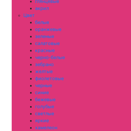
глянцевые
акрил
Цвет
белые
оранжевые
зеленые
салатовые
красные
черно-белые
зебрано
желтые
фиолетовые
черные
синие
бежевые
голубые
светлые
яркие
хамелеон