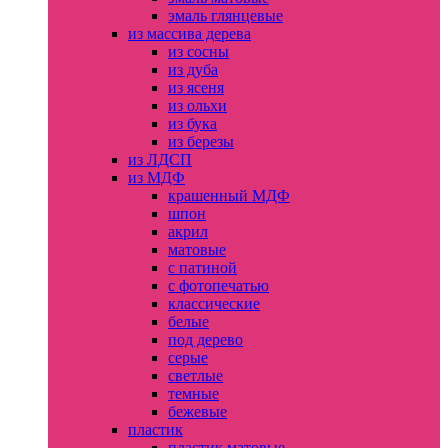
эмаль глянцевые
из массива дерева
из сосны
из дуба
из ясеня
из ольхи
из бука
из березы
из ЛДСП
из МДФ
крашенный МДФ
шпон
акрил
матовые
с патиной
с фотопечатью
классические
белые
под дерево
серые
светлые
темные
бежевые
пластик
пластик матовые