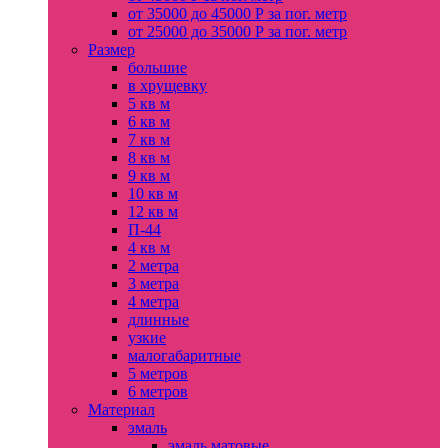
от 35000 до 45000 Р за пог. метр
от 25000 до 35000 Р за пог. метр
Размер
большие
в хрущевку
5 кв м
6 кв м
7 кв м
8 кв м
9 кв м
10 кв м
12 кв м
П-44
4 кв м
2 метра
3 метра
4 метра
длинные
узкие
малогабаритные
5 метров
6 метров
Материал
эмаль
эмаль матовые