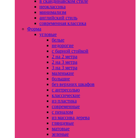
в скандинавском стиле
неоклассика
минимализм
английский стиль
современная классика
Форма
угловые
белые
недорогие
с барной стойкой
2 на 2 метра
2 на 3 метра
3 на 3 метра
маленькие
большие
без верхних шкафов
с антресолью
классические
из пластика
современные
с пеналом
из массива дерева
глянцевые
матовые
зеленые