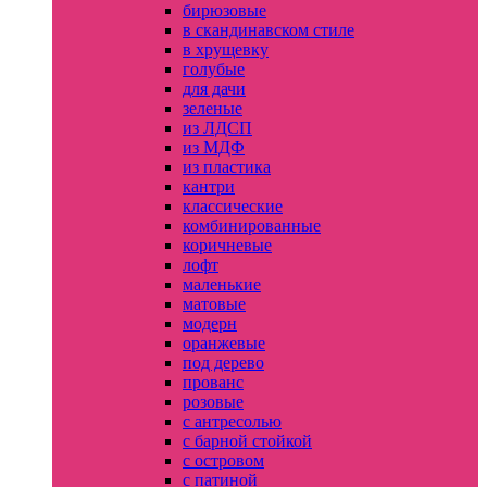
бирюзовые
в скандинавском стиле
в хрущевку
голубые
для дачи
зеленые
из ЛДСП
из МДФ
из пластика
кантри
классические
комбинированные
коричневые
лофт
маленькие
матовые
модерн
оранжевые
под дерево
прованс
розовые
с антресолью
с барной стойкой
с островом
с патиной