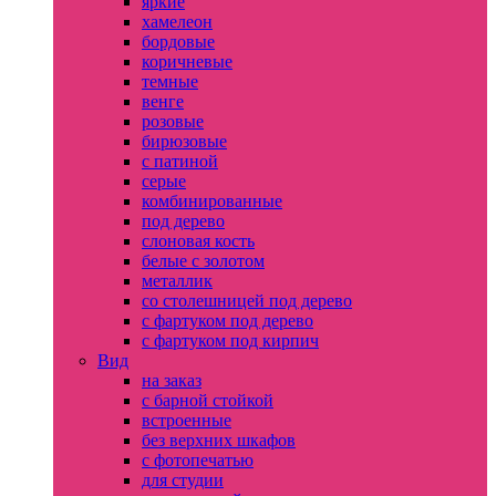
яркие
хамелеон
бордовые
коричневые
темные
венге
розовые
бирюзовые
с патиной
серые
комбинированные
под дерево
слоновая кость
белые с золотом
металлик
со столешницей под дерево
с фартуком под дерево
с фартуком под кирпич
Вид
на заказ
с барной стойкой
встроенные
без верхних шкафов
с фотопечатью
для студии