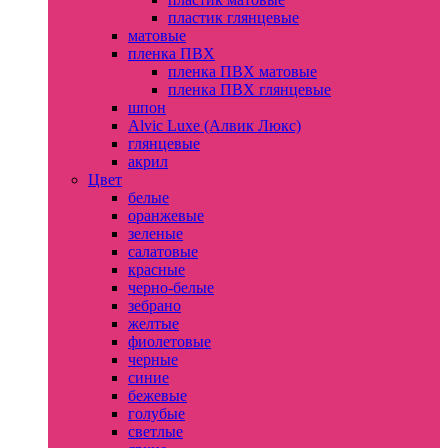
пластик глянцевые
матовые
пленка ПВХ
пленка ПВХ матовые
пленка ПВХ глянцевые
шпон
Alvic Luxe (Алвик Люкс)
глянцевые
акрил
Цвет
белые
оранжевые
зеленые
салатовые
красные
черно-белые
зебрано
желтые
фиолетовые
черные
синие
бежевые
голубые
светлые