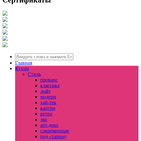
Главная
Кухни
Стиль
прованс
классика
лофт
модерн
хай-тек
кантри
ретро
эко
арт-деко
современные
под старину