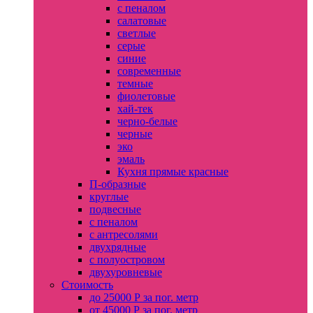
с пеналом
салатовые
светлые
серые
синие
современные
темные
фиолетовые
хай-тек
черно-белые
черные
эко
эмаль
Кухня прямые красные
П-образные
круглые
подвесные
с пеналом
с антресолями
двухрядные
с полуостровом
двухуровневые
Стоимость
до 25000 Р за пог. метр
от 45000 Р за пог. метр