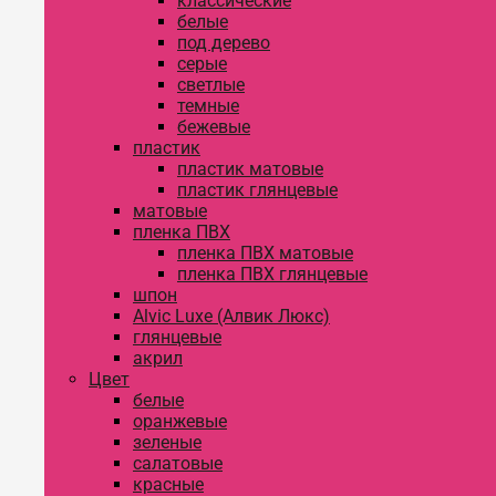
классические
белые
под дерево
серые
светлые
темные
бежевые
пластик
пластик матовые
пластик глянцевые
матовые
пленка ПВХ
пленка ПВХ матовые
пленка ПВХ глянцевые
шпон
Alvic Luxe (Алвик Люкс)
глянцевые
акрил
Цвет
белые
оранжевые
зеленые
салатовые
красные