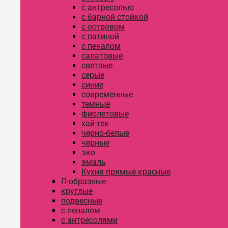
с антресолью
с барной стойкой
с островом
с патиной
с пеналом
салатовые
светлые
серые
синие
современные
темные
фиолетовые
хай-тек
черно-белые
черные
эко
эмаль
Кухня прямые красные
П-образные
круглые
подвесные
с пеналом
с антресолями