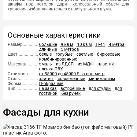
шкафы под потолок дарят колоссальный объем для
хранения, избавляя интерьер от визуального шума.
Основные характеристики
Размер....................
большие
9 кв м
10 кв м
П-44
4 метра
длинные
5 метров
Цвет....................
белые
голубые
светлые
бирюзовые
комбинированные
Материал....................
эмаль
из ЛДСП
из МДФ
пластик
пленка ПВХ
Стоимость....................
от 35000 до 45000 Р за пог. метр
Стиль....................
хай-тек
современные
минимализм
Форма....................
П-образные
Вид....................
на заказ
встроенные
для студии
для
гостиной
без ручек
Фасады для кухни