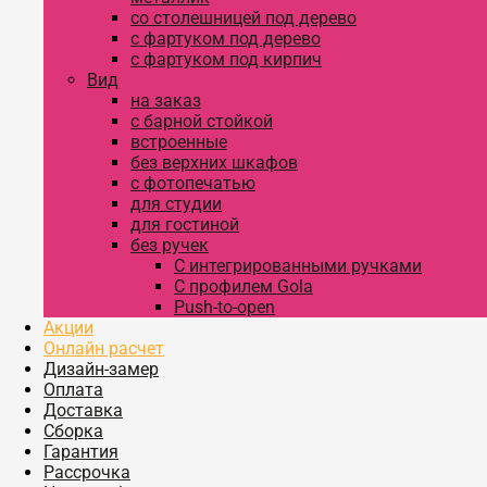
со столешницей под дерево
с фартуком под дерево
с фартуком под кирпич
Вид
на заказ
с барной стойкой
встроенные
без верхних шкафов
с фотопечатью
для студии
для гостиной
без ручек
С интегрированными ручками
С профилем Gola
Push-to-open
Акции
Онлайн расчет
Дизайн-замер
Оплата
Доставка
Сборка
Гарантия
Рассрочка