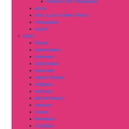
пленка ПВХ глянцевые
шпон
Alvic Luxe (Алвик Люкс)
глянцевые
акрил
Цвет
белые
оранжевые
зеленые
салатовые
красные
черно-белые
зебрано
желтые
фиолетовые
черные
синие
бежевые
голубые