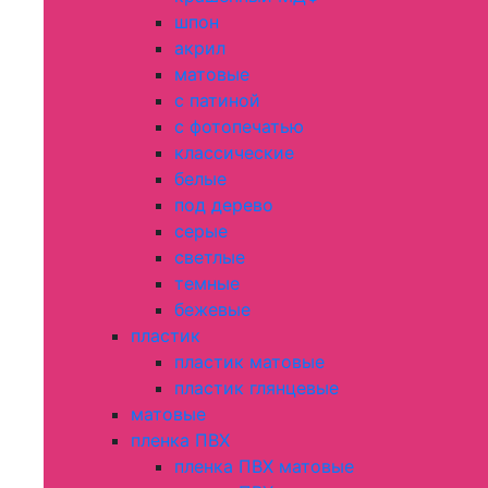
шпон
акрил
матовые
с патиной
с фотопечатью
классические
белые
под дерево
серые
светлые
темные
бежевые
пластик
пластик матовые
пластик глянцевые
матовые
пленка ПВХ
пленка ПВХ матовые