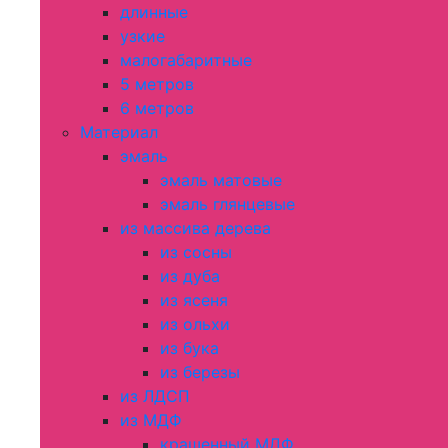
длинные
узкие
малогабаритные
5 метров
6 метров
Материал
эмаль
эмаль матовые
эмаль глянцевые
из массива дерева
из сосны
из дуба
из ясеня
из ольхи
из бука
из березы
из ЛДСП
из МДФ
крашенный МДФ