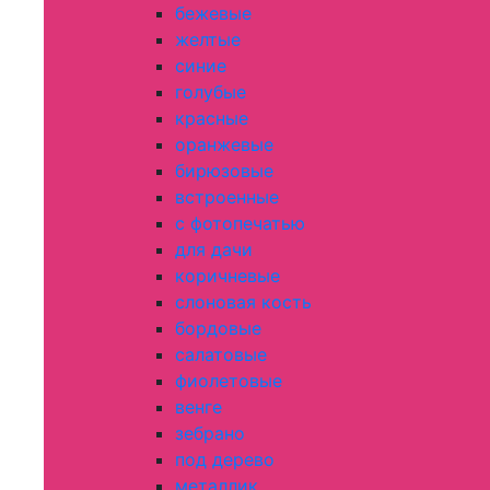
бежевые
желтые
синие
голубые
красные
оранжевые
бирюзовые
встроенные
с фотопечатью
для дачи
коричневые
слоновая кость
бордовые
салатовые
фиолетовые
венге
зебрано
под дерево
металлик