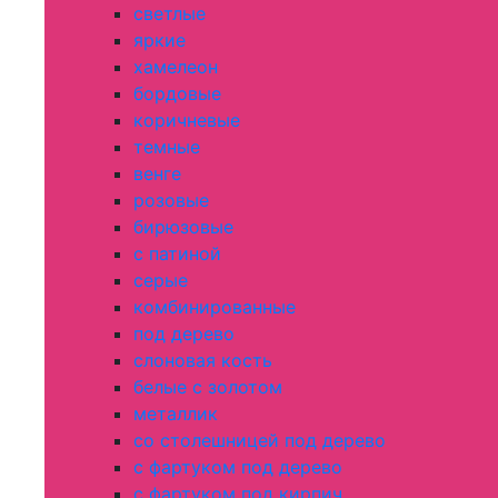
светлые
яркие
хамелеон
бордовые
коричневые
темные
венге
розовые
бирюзовые
с патиной
серые
комбинированные
под дерево
слоновая кость
белые с золотом
металлик
со столешницей под дерево
с фартуком под дерево
с фартуком под кирпич