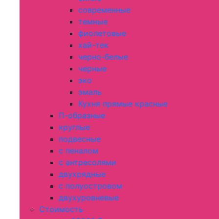
современные
темные
фиолетовые
хай-тек
черно-белые
черные
эко
эмаль
Кухня прямые красные
П-образные
круглые
подвесные
с пеналом
с антресолями
двухрядные
с полуостровом
двухуровневые
Стоимость