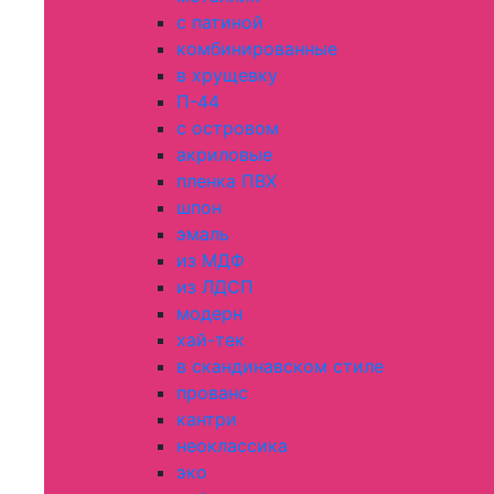
с патиной
комбинированные
в хрущевку
П-44
с островом
акриловые
пленка ПВХ
шпон
эмаль
из МДФ
из ЛДСП
модерн
хай-тек
в скандинавском стиле
прованс
кантри
неоклассика
эко