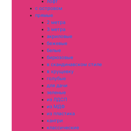
лофт
с островом
прямые
2 метра
3 метра
акриловые
бежевые
белые
бирюзовые
в скандинавском стиле
в хрущевку
голубые
для дачи
зеленые
из ЛДСП
из МДФ
из пластика
кантри
классические