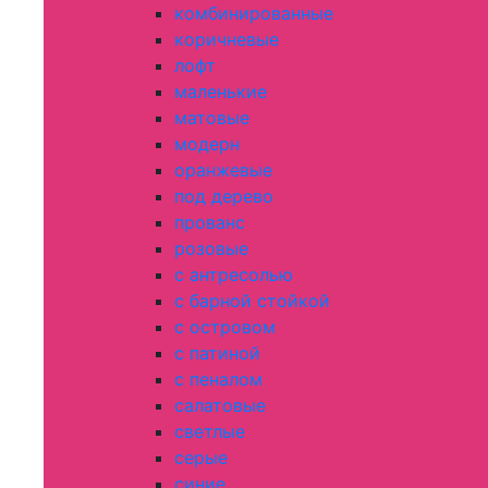
комбинированные
коричневые
лофт
маленькие
матовые
модерн
оранжевые
под дерево
прованс
розовые
с антресолью
с барной стойкой
с островом
с патиной
с пеналом
салатовые
светлые
серые
синие