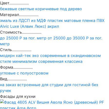
Цвет....................
бежевые
светлые
коричневые
под дерево
Материал....................
эмаль
из ЛДСП
из МДФ
пластик
матовые
пленка ПВХ
Alvic Luxe (Алвик Люкс)
акрил
Стоимость....................
до 25000 Р за пог. метр
от 25000 до 35000 Р за пог.
метр
Стиль....................
модерн
хай-тек
эко
современные
в скандинавском
стиле
минимализм
современная классика
Форма....................
угловые
с полуостровом
Вид....................
на заказ
встроенные
для студии
для гостиной
без
ручек
Фасады для кухни