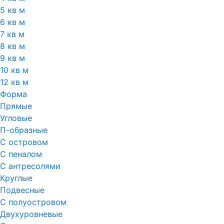
5 кв м
6 кв м
7 кв м
8 кв м
9 кв м
10 кв м
12 кв м
Форма
Прямые
Угловые
П-образные
С островом
С пеналом
С антресолями
Круглые
Подвесные
С полуостровом
Двухуровневые