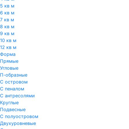
5 кв м
6 кв м
7 кв м
8 кв м
9 кв м
10 кв м
12 кв м
Форма
Прямые
Угловые
П-образные
С островом
С пеналом
С антресолями
Круглые
Подвесные
С полуостровом
Двухуровневые