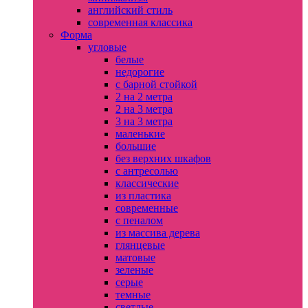
английский стиль
современная классика
Форма
угловые
белые
недорогие
с барной стойкой
2 на 2 метра
2 на 3 метра
3 на 3 метра
маленькие
большие
без верхних шкафов
с антресолью
классические
из пластика
современные
с пеналом
из массива дерева
глянцевые
матовые
зеленые
серые
темные
светлые