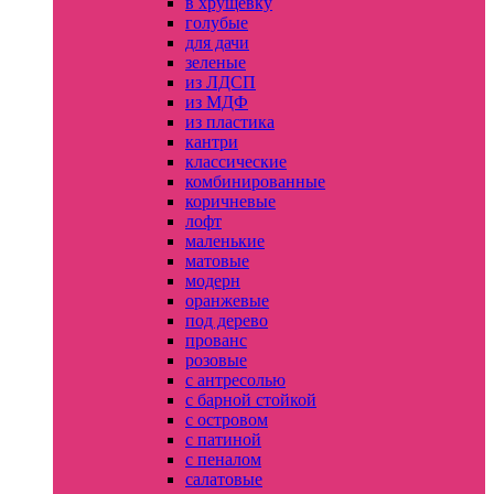
в хрущевку
голубые
для дачи
зеленые
из ЛДСП
из МДФ
из пластика
кантри
классические
комбинированные
коричневые
лофт
маленькие
матовые
модерн
оранжевые
под дерево
прованс
розовые
с антресолью
с барной стойкой
с островом
с патиной
с пеналом
салатовые