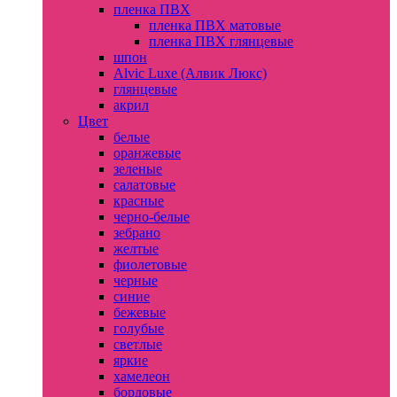
пленка ПВХ
пленка ПВХ матовые
пленка ПВХ глянцевые
шпон
Alvic Luxe (Алвик Люкс)
глянцевые
акрил
Цвет
белые
оранжевые
зеленые
салатовые
красные
черно-белые
зебрано
желтые
фиолетовые
черные
синие
бежевые
голубые
светлые
яркие
хамелеон
бордовые