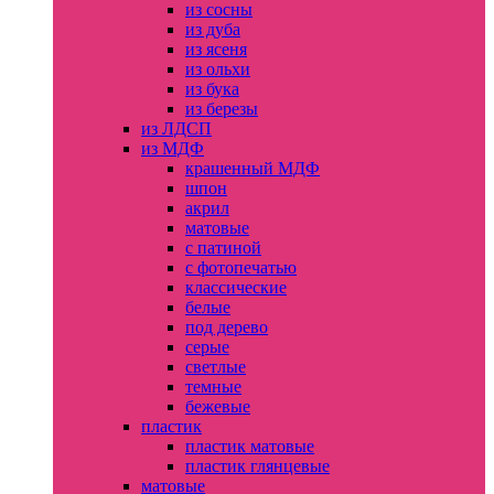
из сосны
из дуба
из ясеня
из ольхи
из бука
из березы
из ЛДСП
из МДФ
крашенный МДФ
шпон
акрил
матовые
с патиной
с фотопечатью
классические
белые
под дерево
серые
светлые
темные
бежевые
пластик
пластик матовые
пластик глянцевые
матовые