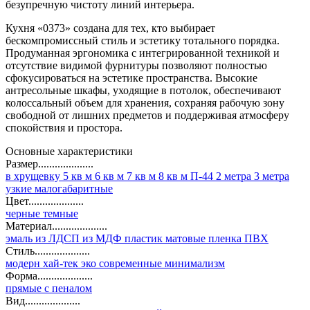
безупречную чистоту линий интерьера.
Кухня «0373» создана для тех, кто выбирает
бескомпромиссный стиль и эстетику тотального порядка.
Продуманная эргономика с интегрированной техникой и
отсутствие видимой фурнитуры позволяют полностью
сфокусироваться на эстетике пространства. Высокие
антресольные шкафы, уходящие в потолок, обеспечивают
колоссальный объем для хранения, сохраняя рабочую зону
свободной от лишних предметов и поддерживая атмосферу
спокойствия и простора.
Основные характеристики
Размер....................
в хрущевку
5 кв м
6 кв м
7 кв м
8 кв м
П-44
2 метра
3 метра
узкие
малогабаритные
Цвет....................
черные
темные
Материал....................
эмаль
из ЛДСП
из МДФ
пластик
матовые
пленка ПВХ
Стиль....................
модерн
хай-тек
эко
современные
минимализм
Форма....................
прямые
с пеналом
Вид....................