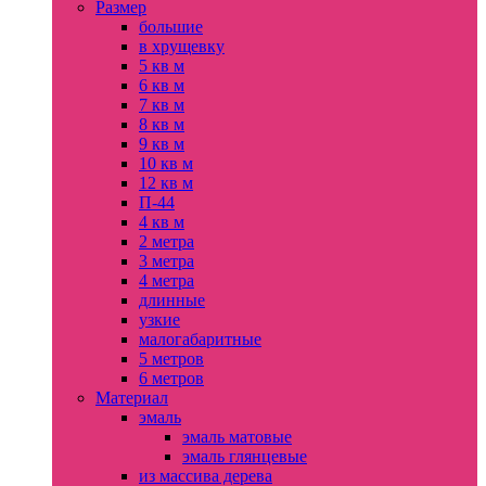
Размер
большие
в хрущевку
5 кв м
6 кв м
7 кв м
8 кв м
9 кв м
10 кв м
12 кв м
П-44
4 кв м
2 метра
3 метра
4 метра
длинные
узкие
малогабаритные
5 метров
6 метров
Материал
эмаль
эмаль матовые
эмаль глянцевые
из массива дерева