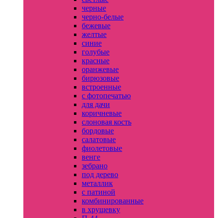
черные
черно-белые
бежевые
желтые
синие
голубые
красные
оранжевые
бирюзовые
встроенные
с фотопечатью
для дачи
коричневые
слоновая кость
бордовые
салатовые
фиолетовые
венге
зебрано
под дерево
металлик
с патиной
комбинированные
в хрущевку