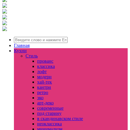
Главная
Кухни
Стиль
прованс
классика
лофт
модерн
хай-тек
кантри
ретро
эко
арт-деко
современные
под старину
в скандинавском стиле
неоклассика
минимализм