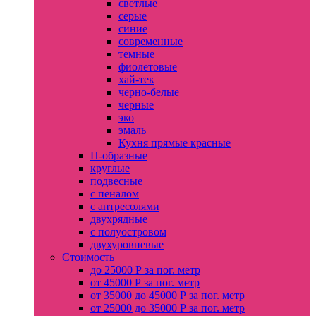
светлые
серые
синие
современные
темные
фиолетовые
хай-тек
черно-белые
черные
эко
эмаль
Кухня прямые красные
П-образные
круглые
подвесные
с пеналом
с антресолями
двухрядные
с полуостровом
двухуровневые
Стоимость
до 25000 Р за пог. метр
от 45000 Р за пог. метр
от 35000 до 45000 Р за пог. метр
от 25000 до 35000 Р за пог. метр