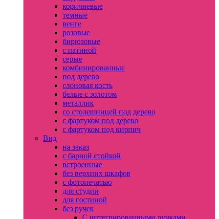
коричневые
темные
венге
розовые
бирюзовые
с патиной
серые
комбинированные
под дерево
слоновая кость
белые с золотом
металлик
со столешницей под дерево
с фартуком под дерево
с фартуком под кирпич
Вид
на заказ
с барной стойкой
встроенные
без верхних шкафов
с фотопечатью
для студии
для гостиной
без ручек
С интегрированными ручками