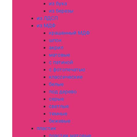
из бука
из березы
из ЛДСП
из МДФ
крашенный МДФ
шпон
акрил
матовые
с патиной
с фотопечатью
классические
белые
под дерево
серые
светлые
темные
бежевые
пластик
пластик матовые