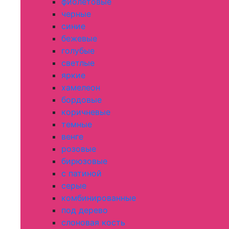
фиолетовые
черные
синие
бежевые
голубые
светлые
яркие
хамелеон
бордовые
коричневые
темные
венге
розовые
бирюзовые
с патиной
серые
комбинированные
под дерево
слоновая кость