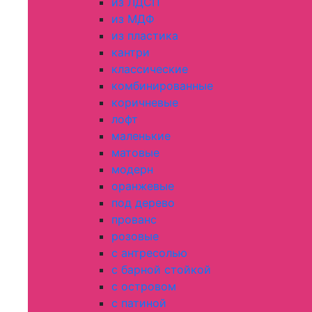
из ЛДСП
из МДФ
из пластика
кантри
классические
комбинированные
коричневые
лофт
маленькие
матовые
модерн
оранжевые
под дерево
прованс
розовые
с антресолью
с барной стойкой
с островом
с патиной