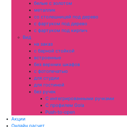
белые с золотом
металлик
со столешницей под дерево
с фартуком под дерево
с фартуком под кирпич
Вид
на заказ
с барной стойкой
встроенные
без верхних шкафов
с фотопечатью
для студии
для гостиной
без ручек
С интегрированными ручками
С профилем Gola
Push-to-open
Акции
Онлайн расчет