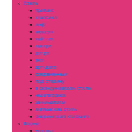
Стиль
прованс
классика
лофт
модерн
хай-тек
кантри
ретро
эко
арт-деко
современные
под старину
в скандинавском стиле
неоклассика
минимализм
английский стиль
современная классика
Форма
угловые