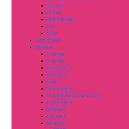
прованс
кантри
неоклассика
эко
лофт
с островом
прямые
2 метра
3 метра
акриловые
бежевые
белые
бирюзовые
в скандинавском стиле
в хрущевку
голубые
для дачи
зеленые