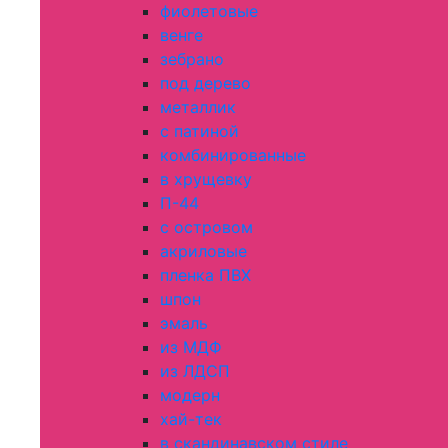
фиолетовые
венге
зебрано
под дерево
металлик
с патиной
комбинированные
в хрущевку
П-44
с островом
акриловые
пленка ПВХ
шпон
эмаль
из МДФ
из ЛДСП
модерн
хай-тек
в скандинавском стиле