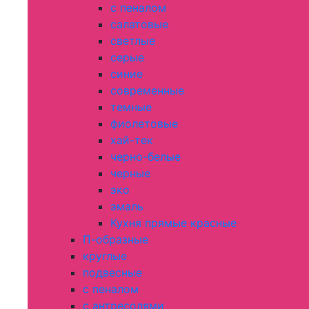
с пеналом
салатовые
светлые
серые
синие
современные
темные
фиолетовые
хай-тек
черно-белые
черные
эко
эмаль
Кухня прямые красные
П-образные
круглые
подвесные
с пеналом
с антресолями