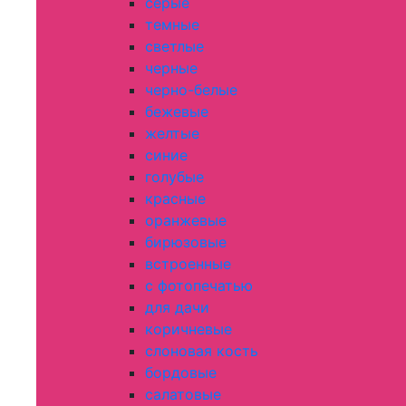
серые
темные
светлые
черные
черно-белые
бежевые
желтые
синие
голубые
красные
оранжевые
бирюзовые
встроенные
с фотопечатью
для дачи
коричневые
слоновая кость
бордовые
салатовые