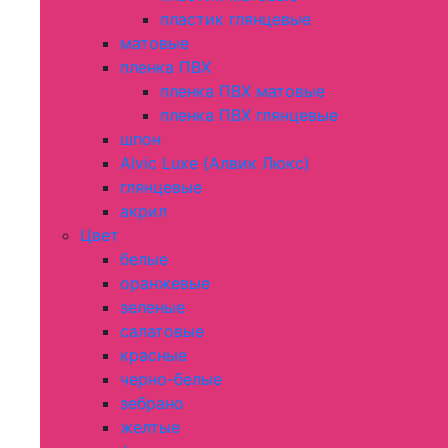
пластик глянцевые
матовые
пленка ПВХ
пленка ПВХ матовые
пленка ПВХ глянцевые
шпон
Alvic Luxe (Алвик Люкс)
глянцевые
акрил
Цвет
белые
оранжевые
зеленые
салатовые
красные
черно-белые
зебрано
желтые