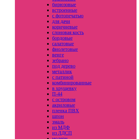
бирюзовые
встроенные
с фотопечатью
для дачи
коричневые
слоновая кость
бордовые
салатовые
фиолетовые
венге
зебрано
под дерево
металлик
с патиной
комбинированные
в хрущевку
П-44
с островом
акриловые
пленка ПВХ
шпон
эмаль
из МДФ
из ЛДСП
модерн