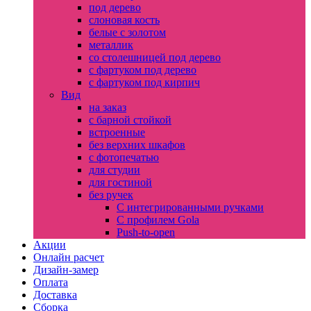
под дерево
слоновая кость
белые с золотом
металлик
со столешницей под дерево
с фартуком под дерево
с фартуком под кирпич
Вид
на заказ
с барной стойкой
встроенные
без верхних шкафов
с фотопечатью
для студии
для гостиной
без ручек
С интегрированными ручками
С профилем Gola
Push-to-open
Акции
Онлайн расчет
Дизайн-замер
Оплата
Доставка
Сборка