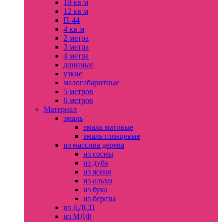
10 кв м
12 кв м
П-44
4 кв м
2 метра
3 метра
4 метра
длинные
узкие
малогабаритные
5 метров
6 метров
Материал
эмаль
эмаль матовые
эмаль глянцевые
из массива дерева
из сосны
из дуба
из ясеня
из ольхи
из бука
из березы
из ЛДСП
из МДФ