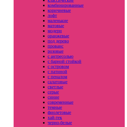
классические
комбинированные
коричневые
лофт
маленькие
матовые
модерн
оранжевые
под дерево
прованс
розовые
с антресолью
с барной стойкой
с островом
с патиной
с пеналом
салатовые
светлые
серые
синие
современные
темные
фиолетовые
хай-тек
черно-белые