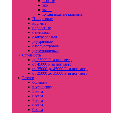
черные
эко
эмаль
Кухня прямые красные
П-образные
круглые
подвесные
с пеналом
с антресолями
двухрядные
с полуостровом
двухуровневые
Стоимость
до 25000 Р за пог. метр
от 45000 Р за пог. метр
от 35000 до 45000 Р за пог. метр
от 25000 до 35000 Р за пог. метр
Размер
большие
в хрущевку
5 кв м
6 кв м
7 кв м
8 кв м
9 кв м