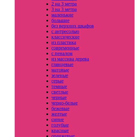
2 на 3 метра
3 на 3 метра
маленькие
большие
без верхних шкафов
с антресолью
классические
из пластика
современные
с пеналом
из массива дерева
глянцевые
матовые
зеленые
серые
темные
светлые
черные
черно-белые
бежевые
желтые
синие
голубые
красные
оранжевые