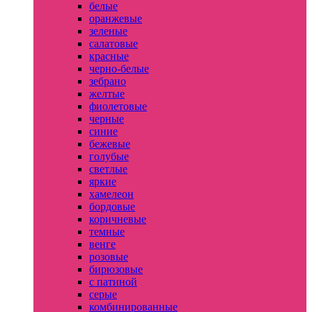
белые
оранжевые
зеленые
салатовые
красные
черно-белые
зебрано
желтые
фиолетовые
черные
синие
бежевые
голубые
светлые
яркие
хамелеон
бордовые
коричневые
темные
венге
розовые
бирюзовые
с патиной
серые
комбинированные