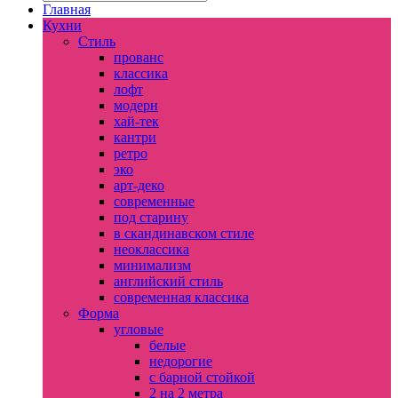
Главная
Кухни
Стиль
прованс
классика
лофт
модерн
хай-тек
кантри
ретро
эко
арт-деко
современные
под старину
в скандинавском стиле
неоклассика
минимализм
английский стиль
современная классика
Форма
угловые
белые
недорогие
с барной стойкой
2 на 2 метра