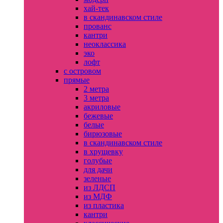
хай-тек
в скандинавском стиле
прованс
кантри
неоклассика
эко
лофт
с островом
прямые
2 метра
3 метра
акриловые
бежевые
белые
бирюзовые
в скандинавском стиле
в хрущевку
голубые
для дачи
зеленые
из ЛДСП
из МДФ
из пластика
кантри