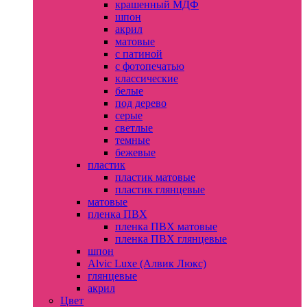
крашенный МДФ
шпон
акрил
матовые
с патиной
с фотопечатью
классические
белые
под дерево
серые
светлые
темные
бежевые
пластик
пластик матовые
пластик глянцевые
матовые
пленка ПВХ
пленка ПВХ матовые
пленка ПВХ глянцевые
шпон
Alvic Luxe (Алвик Люкс)
глянцевые
акрил
Цвет